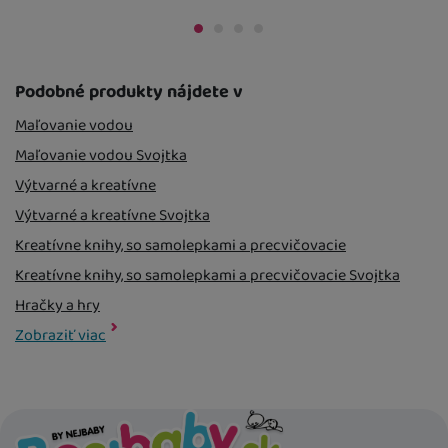
 mieste
14. 8.
Osobný odber vo výdajnom mieste
14. 8.
Osobný odber 
U Vás doma
17. 8.
U Vás doma
17. 
Podobné produkty nájdete v
Maľovanie vodou
Maľovanie vodou Svojtka
Výtvarné a kreatívne
Výtvarné a kreatívne Svojtka
Kreatívne knihy, so samolepkami a precvičovacie
Kreatívne knihy, so samolepkami a precvičovacie Svojtka
Hračky a hry
Hračky a hry Svojtka
Knihy pre deti a leporela
Knihy pre deti a leporela Svojtka
Zobraziť viac