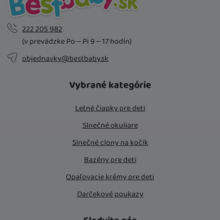
222 205 982
(v prevádzke Po – Pi 9 – 17 hodín)
objednavky@bestbaby.sk
Vybrané kategórie
Letné čiapky pre deti
Slnečné okuliare
Slnečné clony na kočík
Bazény pre deti
Opaľovacie krémy pre deti
Darčekové poukazy