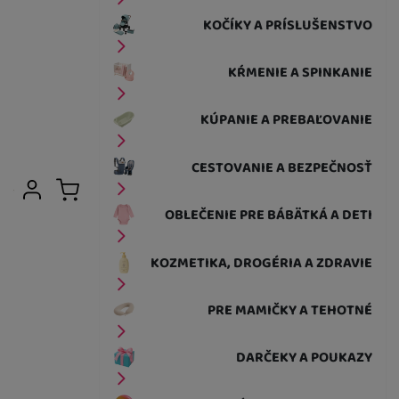
KOČÍKY A PRÍSLUŠENSTVO
KŔMENIE A SPINKANIE
KÚPANIE A PREBAĽOVANIE
CESTOVANIE A BEZPEČNOSŤ
Užívateľská sekcia
Prihlásiť sa
Košík
OBLEČENIE PRE BÁBÄTKÁ A DETI
KOZMETIKA, DROGÉRIA A ZDRAVIE
PRE MAMIČKY A TEHOTNÉ
DARČEKY A POUKAZY