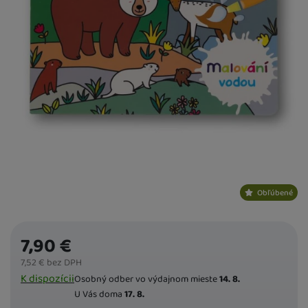
Obľúbené
7,90
€
7,52
€
bez DPH
Dostupnost
K dispozícii
Osobný odber vo výdajnom mieste
14. 8.
U Vás doma
17. 8.