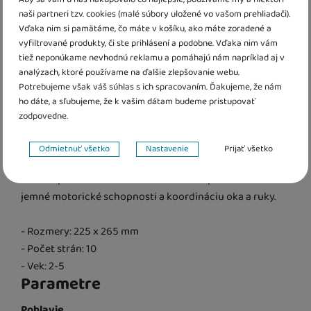
naši partneri tzv. cookies (malé súbory uložené vo vašom prehliadači).
Informácie o produkte
Vďaka nim si pamätáme, čo máte v košíku, ako máte zoradené a
vyfiltrované produkty, či ste prihlásení a podobne. Vďaka nim vám
Knižka s pevnými stránkami je plná obrázkov zvierat z
tiež neponúkame nevhodnú reklamu a pomáhajú nám napríklad aj v
analýzach, ktoré používame na ďalšie zlepšovanie webu.
hôr, ktoré sú čiastočne farebné. Biele časti sa dajú veľmi
Potrebujeme však váš súhlas s ich spracovaním. Ďakujeme, že nám
ľahko vyfarbiť - stačí namočiť štetec, ktorý je súčasťou
ho dáte, a sľubujeme, že k vašim dátam budeme pristupovať
knihy, do vody a farba sa ako zázrakom na bielom
zodpovedne.
podklade objaví. To ale nie je všetko! Vymaľovaný
Nastavenie súhlasov s kategóriami cookies
obrázok ako kúzlom zmizne, a tak ho dieťa môže
Odmietnuť všetko
Nastavenie
Prijať všetko
vymaľovávať stále dookola. Skontrolujte, či dieťa drží
Technické
Technické
-
bez týchto cookies náš web nebude fungovať
.
štetec správne. S touto knižkou si bude precvičovať
VŽDY AKTÍVNE
jemné motorické schopnosti a koordináciu oka a ruky.
Technické cookies umožňujú váš priechod nákupným košíkom,
- Rozmery: 225 x 265 mm
Preferenčné a rozšírené funkcie
Preferenčné a rozšírené funkcie
-
aby ste nemuseli všetko
porovnávanie produktov a ďalšie nevyhnutné funkcie.
- Počet strán: 10
nastavovať znova a aby ste sa s nami mohli spojiť napr. pomocou
chatu
.
- Vek: 2-5
Povolené
Parametre
Pohlavie