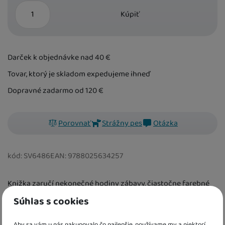
ks
Kúpiť
Darček k objednávke nad 40
€
Tovar, ktorý je skladom expedujeme ihneď
Dopravné zadarmo od 120
€
Porovnať
Strážny pes
Otázka
kód:
SV6486
EAN:
9788025634257
Knižka zaručí nekonečné hodiny zábavy, čiastočne farebné
obrázky zvierat z hôr je možné vymaľovávať stále dookola,
Súhlas s cookies
stačí len pridať vodu.
Aby sa vám u nás nakupovalo čo najlepšie, používame my a niektorí