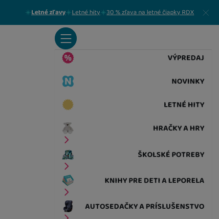
Zavrieť
Letné zľavy
Letné hity
30 % zľava na letné čiapky RDX
VÝPREDAJ
NOVINKY
LETNÉ HITY
HRAČKY A HRY
ŠKOLSKÉ POTREBY
KNIHY PRE DETI A LEPORELA
AUTOSEDAČKY A PRÍSLUŠENSTVO