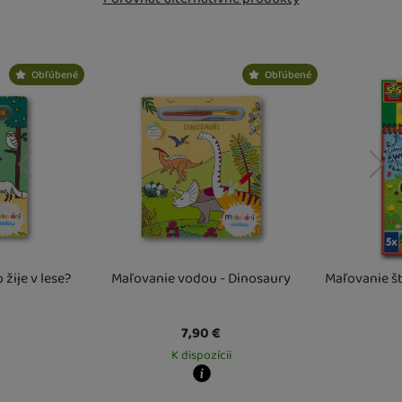
Nebola pridaná žiadna recenzia.
Obľúbené
Obľúbené
predchádzajúci
nasledujúci
žije v lese?
Maľovanie vodou - Dinosaury
Maľovanie š
7,90
€
K dispozícii
Kdy zboží dostanete?
Kdy zboží dost