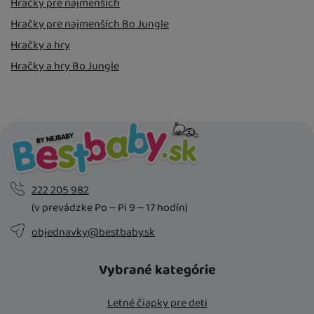
Hračky pre najmenších
Hračky pre najmenších Bo Jungle
Hračky a hry
Hračky a hry Bo Jungle
222 205 982
(v prevádzke Po – Pi 9 – 17 hodín)
objednavky@bestbaby.sk
Vybrané kategórie
Letné čiapky pre deti