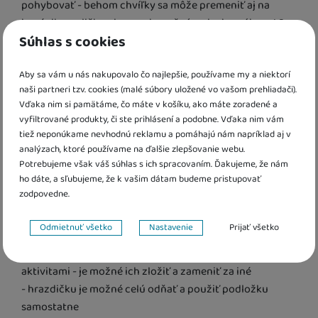
pohybovať - ​​behom chvíľky sa môže premeniť aj na
bazénik s guličkami pre nekonečný smiech a zábavu! S
Súhlas s cookies
dekou Tropical Discovery sa dieťatko stretne s
roztomilými postavičkami, ktoré poskytnú príležitosti na
učenie a hru. Každá postavička je navrhnutá tak, aby
Aby sa vám u nás nakupovalo čo najlepšie, používame my a niektorí
naši partneri tzv. cookies (malé súbory uložené vo vašom prehliadači).
stimulovala zmysly dieťaťa a pomohla mu rozvíjať
Vďaka nim si pamätáme, čo máte v košíku, ako máte zoradené a
zručnosti, ako je rozlišovanie tvarov, farieb a zvukov.
vyfiltrované produkty, či ste prihlásení a podobne. Vďaka nim vám
Pestrofarebné prevedenie, krásne melódie a blikajúce
tiež neponúkame nevhodnú reklamu a pomáhajú nám napríklad aj v
svetielka navyše priťahujú pozornosť a podnecujú
analýzach, ktoré používame na ďalšie zlepšovanie webu.
sluchové a vizuálne vnímanie bábätka.
Potrebujeme však váš súhlas s ich spracovaním. Ďakujeme, že nám
ho dáte, a sľubujeme, že k vašim dátam budeme pristupovať
zodpovedne.
- pestrofarebná hracia deka, ktorú je možné počas
chvíľky premeniť na bazénik (pomocou suchých zipsov)
Nastavenie súhlasov s kategóriami cookies
Odmietnuť všetko
Nastavenie
Prijať všetko
- s hrazdičkou, ktorá svieti
Technické
Technické
-
bez týchto cookies náš web nebude fungovať
.
- na hrazdičke je zavesených 5 hračiek s rôznymi
VŽDY AKTÍVNE
aktivitami - je možné ich zložiť a zameniť za iné
- hrazdičku je možné celú odňať a použiť podložku
Technické cookies umožňujú váš priechod nákupným košíkom,
samostatne
Preferenčné a rozšírené funkcie
Preferenčné a rozšírené funkcie
-
aby ste nemuseli všetko
porovnávanie produktov a ďalšie nevyhnutné funkcie.