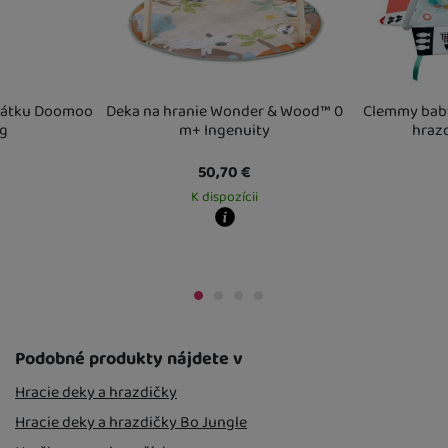
predchádzajúci
nasledujúci
edátku Doomoo
Deka na hranie Wonder & Wood™ 0
Clemmy baby
ng
m+ Ingenuity
hrazd
50,70
€
K dispozícii
Kdy zboží dostanete?
 mieste
12. 8.
Osobný odber vo výdajnom mieste
12. 8.
Kdy zboží dost
U Vás doma
13. 8.
skladem 1 ks
:
Os
U Vás doma
11. 
2 a více ks
:
Osob
U Vás doma
14. 
Podobné produkty nájdete v
Hracie deky a hrazdičky
Hracie deky a hrazdičky Bo Jungle