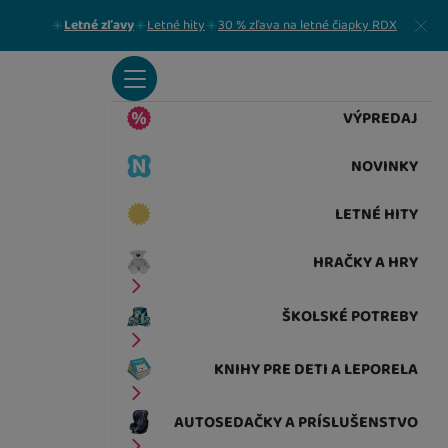
Zavrieť
Letné zľavy
Letné hity
30 % zľava na letné čiapky RDX
VÝPREDAJ
NOVINKY
LETNÉ HITY
HRAČKY A HRY
ŠKOLSKÉ POTREBY
KNIHY PRE DETI A LEPORELA
AUTOSEDAČKY A PRÍSLUŠENSTVO