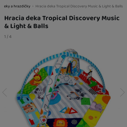
e deky a hrazdičky
Hracia deka Tropical Discovery Music & Light & Balls
BestBaby.cz
Hracia deka Tropical Discovery Music
& Light & Balls
Fotografie
slide
1
/
z
4
predchádzajúci
nasledujúci