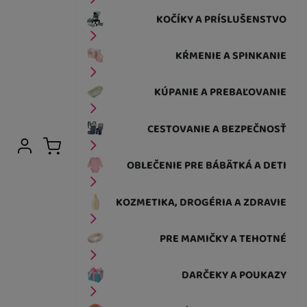
KOČÍKY A PRÍSLUŠENSTVO
KŔMENIE A SPINKANIE
KÚPANIE A PREBAĽOVANIE
CESTOVANIE A BEZPEČNOSŤ
Užívateľská sekcia
Prihlásiť sa
Košík
OBLEČENIE PRE BÁBÄTKÁ A DETI
KOZMETIKA, DROGÉRIA A ZDRAVIE
PRE MAMIČKY A TEHOTNÉ
DARČEKY A POUKAZY