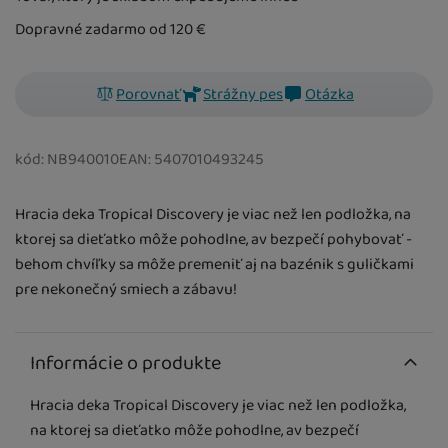
Dopravné zadarmo od 120
€
Porovnať
Strážny pes
Otázka
kód:
NB940010
EAN:
5407010493245
Hracia deka Tropical Discovery je viac než len podložka, na
ktorej sa dieťatko môže pohodlne, av bezpečí pohybovať - ​​
behom chvíľky sa môže premeniť aj na bazénik s guličkami
pre nekonečný smiech a zábavu!
Informácie o produkte
Hracia deka Tropical Discovery je viac než len podložka,
na ktorej sa dieťatko môže pohodlne, av bezpečí