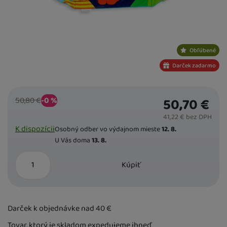
Obľúbené
Darček zadarmo
Bežná cena
Zľava
50,70
€
50,80
€
0,00
(
-0
%
€
)
41,22
€
bez DPH
Dostupnost
K dispozícii
Osobný odber vo výdajnom mieste
12. 8.
U Vás doma
13. 8.
ks
Kúpiť
Darček k objednávke nad 40
€
Tovar, ktorý je skladom expedujeme ihneď