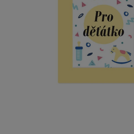
AUTOSEDAČKY A PRÍSLUŠENSTVO
KOČÍKY A PRÍSLUŠENSTVO
KŔMENIE A SPINKANIE
KÚPANIE A PREBAĽOVANIE
CESTOVANIE A BEZPEČNOSŤ
OBLEČENIE PRE BÁBÄTKÁ A DETI
KOZMETIKA, DROGÉRIA A ZDRAVIE
PRE MAMIČKY A TEHOTNÉ
DARČEKY A POUKAZY