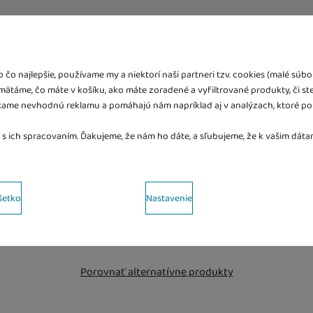
irma s viac ako 30-ročnou tradíciou, ktorá prináša radosť a zábav
čo najlepšie, používame my a niektorí naši partneri tzv. cookies (malé sú
e deti aj dospelých, kreatívne a vzdelávacie produkty, originálne 
amätáme, čo máte v košíku, ako máte zoradené a vyfiltrované produkty, či st
ame nevhodnú reklamu a pomáhajú nám napríklad aj v analýzach, ktoré po
 s ich spracovaním. Ďakujeme, že nám ho dáte, a sľubujeme, že k vašim dá
ov s kategóriami cookies
šetko
Nastavenie
kies náš web nebude fungovať
.
Podobný tovar
 váš priechod nákupným košíkom, porovnávanie produktov a ďalšie nevyh
írené funkcie
Porovnať alternatívne produkty
unkcie
-
aby ste nemuseli všetko nastavovať znova a aby ste sa s nami mohl