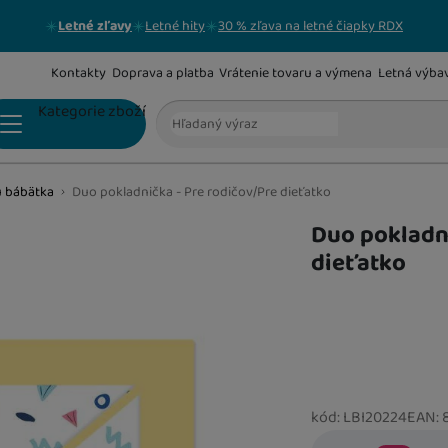
Letné zľavy
Letné hity
30 % zľava na letné čiapky RDX
Kontakty
Doprava a platba
Vrátenie tovaru a výmena
Letná výba
Vyhľadávanie
Kategorie zboží
u bábätka
Duo pokladnička - Pre rodičov/Pre dieťatko
DARČEKOVÉ POUKAZY
Duo pokladni
dieťatko
BABY ODTLAČKY RUČIČIEK A NOŽIČIEK
HRAČKY A DARČEKY PRE DOSPELÝCH
kód:
LBI20224
EAN: