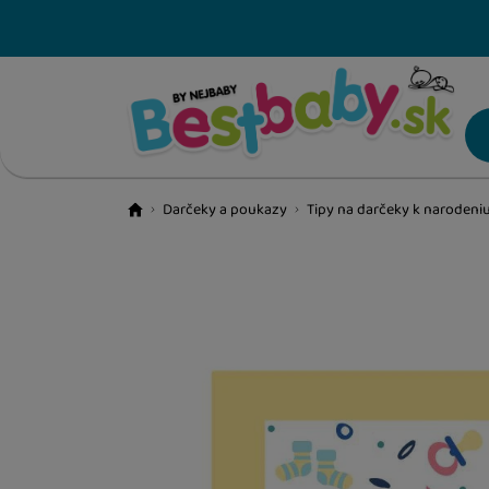
VÝPREDAJ
Darčeky a poukazy
Tipy na darčeky k narodeni
BestBaby.cz
NOVINKY
Fotografie
LETNÉ HITY
HRAČKY A HRY
ŠKOLSKÉ POTREBY
KNIHY PRE DETI A LEPORELA