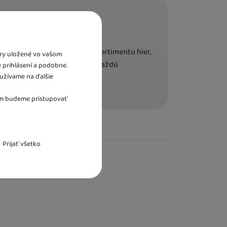
u prostredníctvom širokého sortimentu hier,
bory uložené vo vašom
darčeky aj luxusné priania na každú
e prihlásení a podobne.
užívame na ďalšie
tam budeme pristupovať
Prijať všetko
nutné funkcie.
i spojiť napr. pomocou chatu