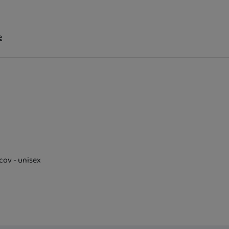
e
pcov - unisex