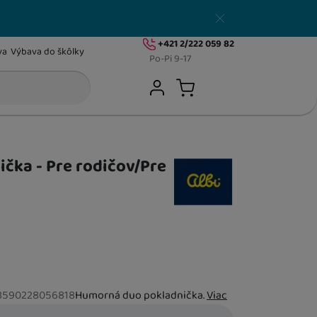
Zavrieť
+421 2/222 059 82
va
Výbava do škôlky
Po-Pi 9-17
Užívateľská sekcia
Hľadať
Prihlásiť sa
Košík
DARČEKY NA VALENTÍNA
čka - Pre rodičov/Pre
TIPY NA DARČEKY K NARODENIU BÁBÄTKA
DARČEKY KU DŇU MATIEK
8590228056818
Humorná duo pokladnička.
Viac