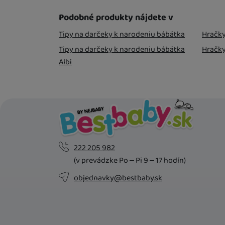
U Vás 
Podobné produkty nájdete v
Tipy na darčeky k narodeniu bábätka
Hračky
Tipy na darčeky k narodeniu bábätka
Hračky
Albi
222 205 982
(v prevádzke Po – Pi 9 – 17 hodín)
objednavky@bestbaby.sk