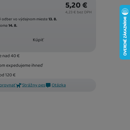
a
5,20
€
DARČEKY NA VEĽKÚ NOC
4,23
€
bez DPH
t
 odber vo výdajnom mieste
13. 8.
doma
14. 8.
Kúpiť
e nad 40
€
adom expedujeme ihneď
od 120
€
orovnať
Strážny pes
Otázka