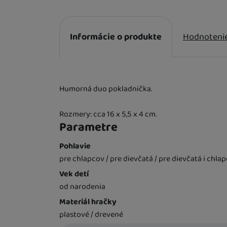
DETSKÉ VYBAVENIE K VODE
Informácie o produkte
Hodnoteni
BAZÁROVÝ TOVAR, TOVAR 2. KVALITY
Informácie o produkte
Humorná duo pokladnička.
Rozmery: cca 16 x 5,5 x 4 cm.
Parametre
Pohlavie
pre chlapcov / pre dievčatá / pre dievčatá i chla
Vek detí
od narodenia
Materiál hračky
plastové / drevené