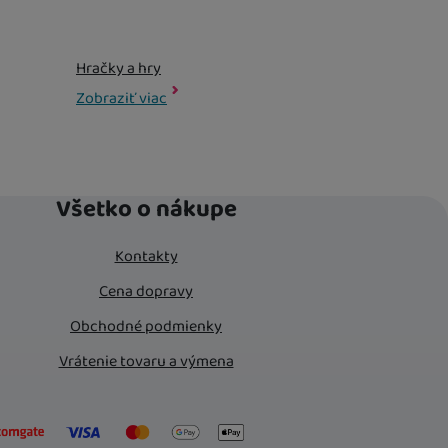
Hračky a hry
Hračky a hry Albi
Darčeky a poukazy
Darčeky a poukazy Albi
Zobraziť viac
Všetko o nákupe
Kontakty
Cena dopravy
Obchodné podmienky
Vrátenie tovaru a výmena