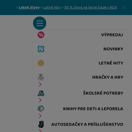
Zavrieť
Letné zľavy
Letné hity
30 % zľava na letné čiapky RDX
VÝPREDAJ
NOVINKY
LETNÉ HITY
HRAČKY A HRY
ŠKOLSKÉ POTREBY
KNIHY PRE DETI A LEPORELA
AUTOSEDAČKY A PRÍSLUŠENSTVO