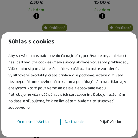
2,30
€
15,00
€
Skladom
Skladom
Kdy zboží dostanete?
Kdy zboží dostanete?
Obľúbené
Obľúbené
skladem 1 ks
:
Osobný odber vo výdajnom mieste
skladem 1 ks
11. 8.
:
Osobný odber vo výda
U Vás doma
12. 8.
U Vás doma
12. 8.
Súhlas s cookies
2 a více ks
:
Osobný odber vo výdajnom mieste
2 a více ks
14. 8.
:
Osobný odber vo výdajn
U Vás doma
17. 8.
U Vás doma
17. 8.
Aby sa vám u nás nakupovalo čo najlepšie, používame my a niektorí
naši partneri tzv. cookies (malé súbory uložené vo vašom prehliadači).
Vďaka nim si pamätáme, čo máte v košíku, ako máte zoradené a
vyfiltrované produkty, či ste prihlásení a podobne. Vďaka nim vám
tiež neponúkame nevhodnú reklamu a pomáhajú nám napríklad aj v
analýzach, ktoré používame na ďalšie zlepšovanie webu.
Potrebujeme však váš súhlas s ich spracovaním. Ďakujeme, že nám
ALBI Kúzelné čítanie Hravé
Vedomostné pexeso -
ho dáte, a sľubujeme, že k vašim dátam budeme pristupovať
čísla
História Albi
zodpovedne.
6,60
€
17,30
€
Nastavenie súhlasov s kategóriami cookies
16,60
€
Odmietnuť všetko
Nastavenie
Prijať všetko
Skladom
Skladom
Technické
Technické
-
bez týchto cookies náš web nebude fungovať
.
VŽDY AKTÍVNE