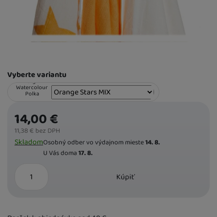
K DISPOZÍCII
Orange Stars
MIX
18,30
€
Varianta
Vyberte variantu
K DISPOZÍCII
Digi
Watercolour
Polka
13,30
€
14,00
€
11,38
€
bez DPH
Dostupnost
Skladom
Osobný odber vo výdajnom mieste
14. 8.
K DISPOZÍCII
Oranžové
U Vás doma
17. 8.
13,30
€
ks
Kúpiť
K DISPOZÍCII
Žlté