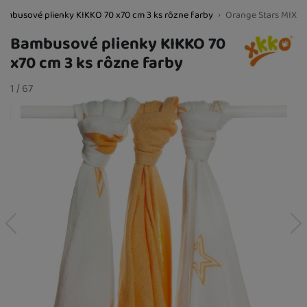
14,00
€
ambusové plienky KIKKO 70 x70 cm 3 ks rôzne farby
Orange Stars MIX
BestBaby.cz
Bambusové plienky KIKKO 70
x70 cm 3 ks rôzne farby
K DISPOZÍCII
Lemon Stars
Fotografie
MIX
slide
1
/
z
67
12,70
€
K DISPOZÍCII
17,70
€
K DISPOZÍCII
Digi Peacock
predchádzajúci
nasledujúci
Feathers
14,00
€