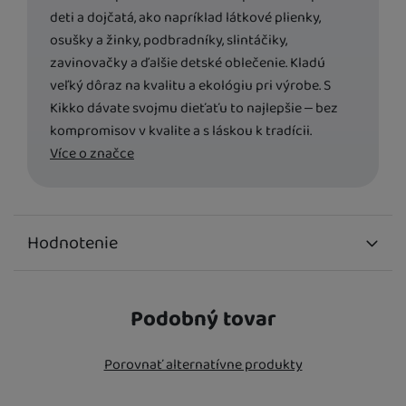
deti a dojčatá, ako napríklad látkové plienky,
vám mohli zobrazovať vhodný obsah alebo reklamy ako na našich
stránkach, tak aj na stránkach tretích strán.
osušky a žinky, podbradníky, slintáčiky,
SKLADOM
zavinovačky a ďalšie detské oblečenie. Kladú
Little Stars
Cyan
veľký dôraz na kvalitu a ekológiu pri výrobe. S
14,00
€
Kikko dávate svojmu dieťaťu to najlepšie – bez
kompromisov v kvalite a s láskou k tradícii.
Více o značce
K DISPOZÍCII
Little Stars Lilac
14,00
€
Hodnotenie
Na pridávanie recenzií je potrebné sa prihlásiť.
K DISPOZÍCII
Little Stars
Podobný tovar
Turquoise
14,00
€
Recenzie
Porovnať alternatívne produkty
Nebola pridaná žiadna recenzia.