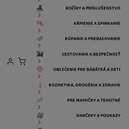
K DISPOZÍCII
KOČÍKY A PRÍSLUŠENSTVO
Zelené
13,30
€
KŔMENIE A SPINKANIE
KÚPANIE A PREBAĽOVANIE
K DISPOZÍCII
Cyan
14,00
€
CESTOVANIE A BEZPEČNOSŤ
Užívateľská sekcia
Prihlásiť sa
Košík
OBLEČENIE PRE BÁBÄTKÁ A DETI
K DISPOZÍCII
Magenta MIX
KOZMETIKA, DROGÉRIA A ZDRAVIE
13,30
€
PRE MAMIČKY A TEHOTNÉ
K DISPOZÍCII
Lilac
DARČEKY A POUKAZY
13,30
€