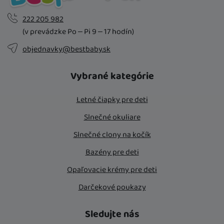
222 205 982
(v prevádzke Po – Pi 9 – 17 hodín)
objednavky@bestbaby.sk
Vybrané kategórie
Letné čiapky pre deti
Slnečné okuliare
Slnečné clony na kočík
Bazény pre deti
Opaľovacie krémy pre deti
Darčekové poukazy
Sledujte nás