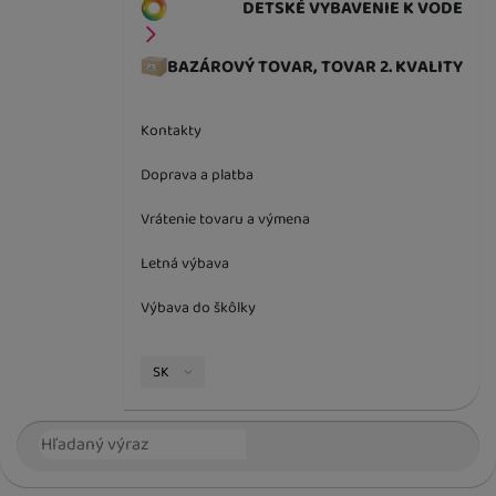
DETSKÉ VYBAVENIE K VODE
K DISPOZÍCII
BAZÁROVÝ TOVAR, TOVAR 2. KVALITY
Silver
14,00
€
Kontakty
Doprava a platba
SKLADOM
Cyan MIX
Vrátenie tovaru a výmena
14,00
€
Letná výbava
Výbava do škôlky
K DISPOZÍCII
Natural Brown
Stars MIX
Jazyková verzia
SK
14,00
€
Vyhľadávanie
Hľada
SKLADOM
Lime mix