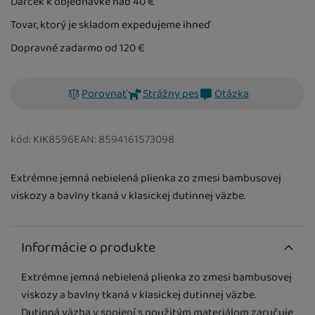
Darček k objednávke nad 40
€
14,00
€
Tovar, ktorý je skladom expedujeme ihneď
Dopravné zadarmo od 120
€
K DISPOZÍCII
Choco Magenta
MIX
Porovnať
Strážny pes
Otázka
14,00
€
kód:
KIK8596
EAN:
8594161573098
K DISPOZÍCII
Hearts&Waves
Extrémne jemná nebielená plienka zo zmesi bambusovej
Lilac MIX
14,00
€
viskozy a bavlny tkaná v klasickej dutinnej väzbe.
Informácie o produkte
K DISPOZÍCII
Hearts&Waves
Ocean Blue
Extrémne jemná nebielená plienka zo zmesi bambusovej
14,00
€
viskozy a bavlny tkaná v klasickej dutinnej väzbe.
Dutinná väzba v spojení s použitým materiálom zaručuje