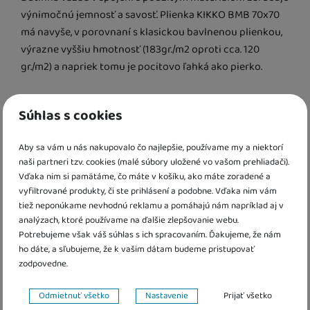
výnimočnú jemnosť a savosť. Plienka KIKKO BMB 70x70
K DISPOZÍCII
má navyše, v porovnaní s klasickou bavlnenou plienkou,
Heaven for
výrazne vyššiu hmotnosť (183gr./m2 oproti cca. 120
boys mix
14,00
€
gr./m2) a napriek tomu je pocitovo ľahká ako pierko.
Plienky KIKKO BMB sú hygienické, nespôsobujú alergickú
Súhlas s cookies
reakciu, bavlnená viskoza je navyše antibakteriálna.
K DISPOZÍCII
Heaven for
girls mix
Aby sa vám u nás nakupovalo čo najlepšie, používame my a niektorí
Balenie po 3ks.
14,00
€
naši partneri tzv. cookies (malé súbory uložené vo vašom prehliadači).
Vďaka nim si pamätáme, čo máte v košíku, ako máte zoradené a
Zloženie: 70% bambusová viskoza, 30% bavlna
vyfiltrované produkty, či ste prihlásení a podobne. Vďaka nim vám
Parametre
tiež neponúkame nevhodnú reklamu a pomáhajú nám napríklad aj v
K DISPOZÍCII
analýzach, ktoré používame na ďalšie zlepšovanie webu.
Scandinavian
Prevládajúca farba
Baby Pink
Potrebujeme však váš súhlas s ich spracovaním. Ďakujeme, že nám
žltá / modrá / červená / biela / ružová / zelená / fialová /
14,00
€
ho dáte, a sľubujeme, že k vašim dátam budeme pristupovať
zodpovedne.
hnedá / šedá / oranžová / tyrkysová / mint
Materiál plienky
Nastavenie súhlasov s kategóriami cookies
Odmietnuť všetko
Nastavenie
Prijať všetko
bambus
K DISPOZÍCII