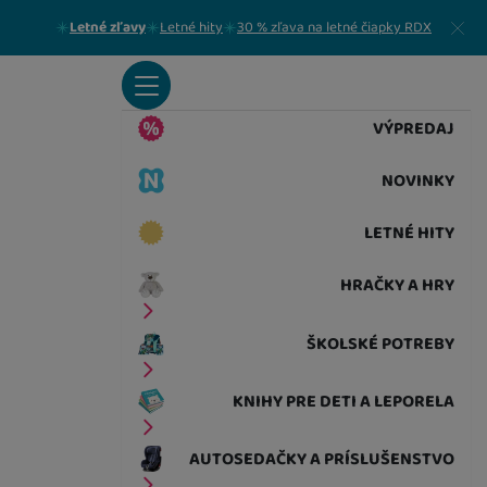
Tyrkysové
Zavrieť
13,30
€
Letné zľavy
Letné hity
30 % zľava na letné čiapky RDX
K DISPOZÍCII
VÝPREDAJ
Ocean mix
13,30
€
NOVINKY
LETNÉ HITY
K DISPOZÍCII
Red sky mix
HRAČKY A HRY
12,70
€
ŠKOLSKÉ POTREBY
K DISPOZÍCII
Colours
KNIHY PRE DETI A LEPORELA
12,70
€
AUTOSEDAČKY A PRÍSLUŠENSTVO