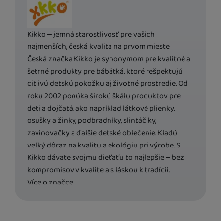
Výrobca
Marketingové
Marketingové
-
aby sme vás nezaťažovali nevhodnou reklamou
.
reklamných kampaní. Ich pomocou určujeme počet návštev a zdroje
Povolené
návštev našich internetových stránok. Dáta získané pomocou týchto
cookies spracúvame súhrnne a anonymne, takže nie sme schopní
Kikko – jemná starostlivosť pre vašich
identifikovať konkrétnych používateľov nášho webu.
najmenších, česká kvalita na prvom mieste
Marketingové cookies používame my alebo naši partneri, aby sme
vám mohli zobrazovať vhodný obsah alebo reklamy ako na našich
Česká značka Kikko je synonymom pre kvalitné a
stránkach, tak aj na stránkach tretích strán.
šetrné produkty pre bábätká, ktoré rešpektujú
citlivú detskú pokožku aj životné prostredie. Od
roku 2002 ponúka širokú škálu produktov pre
deti a dojčatá, ako napríklad látkové plienky,
osušky a žinky, podbradníky, slintáčiky,
zavinovačky a ďalšie detské oblečenie. Kladú
veľký dôraz na kvalitu a ekológiu pri výrobe. S
Kikko dávate svojmu dieťaťu to najlepšie – bez
kompromisov v kvalite a s láskou k tradícii.
Více o značce