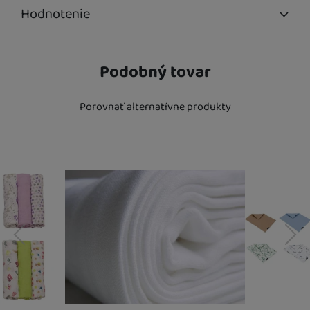
Hodnotenie
Na pridávanie recenzií je potrebné sa prihlásiť.
Podobný tovar
Recenzie
Porovnať alternatívne produkty
Nebola pridaná žiadna recenzia.
predchádzajúci
nasledujúci