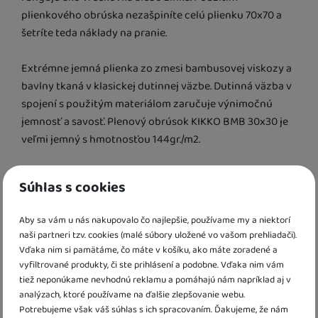
plienkového obrúska nezašpiníte celú plienku 70x70 a
šetríte teda náklady na pranie.
Extrémne jemná plienka zo zmesi bambusovej viskozy a
bavlny tkaná v klasickej dutinnej väzbe. Dutinná väzba v
spojení s použitým materiálom zaručuje výnimočnú
jemnosť a savosť. Plenový obrúsok KIKKO BMB 30x30 je
veľmi jemný s hmotnosťou 144gr./m2.
Plienky KIKKO BMB sú hygienické, nespôsobujú alergickú
Súhlas s cookies
reakciu, bavlnená viskoza je navyše antibakteriálna.
Aby sa vám u nás nakupovalo čo najlepšie, používame my a niektorí
Spojenie dutinkovej väzby a bambusového materiálu
naši partneri tzv. cookies (malé súbory uložené vo vašom prehliadači).
robí z KIKKO®BMB Colors jednu z najsavších plienok,
Vďaka nim si pamätáme, čo máte v košíku, ako máte zoradené a
ktoré kedy boli vyrobené!!!
vyfiltrované produkty, či ste prihlásení a podobne. Vďaka nim vám
tiež neponúkame nevhodnú reklamu a pomáhajú nám napríklad aj v
analýzach, ktoré používame na ďalšie zlepšovanie webu.
Plienka sú k dispozícii v 3 modnych farbách - pastelovo
Potrebujeme však váš súhlas s ich spracovaním. Ďakujeme, že nám
zelenkavé, pastelovo pomarančové a pastelovo žlté.