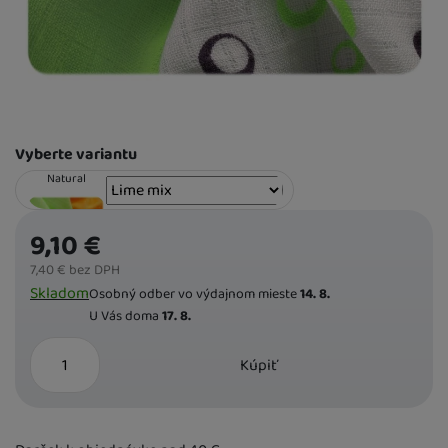
SKLADOM
Magenta mix
8,10
€
Varianta
Vyberte variantu
SKLADOM
Natural
8,70
€
9,10
€
7,40
€
bez DPH
Dostupnost
K DISPOZÍCII
Skladom
Osobný odber vo výdajnom mieste
14. 8.
Colours
U Vás doma
17. 8.
9,10
€
ks
Kúpiť
SKLADOM
Cyan Mix
8,90
€