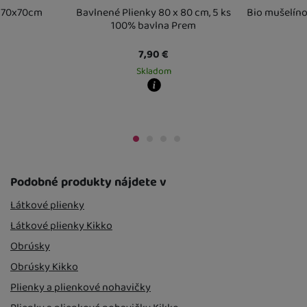
y 70x70cm
Bavlnené Plienky 80 x 80 cm, 5 ks
Bio mušelíno
100% bavlna Prem
7,90
€
Skladom
Kdy zboží dostanete?
Kdy zboží dost
skladem 5 a více ks
:
Osobný odber vo výdajnom mieste
skladem 5 a víc
11. 8.
 vo výdajnom mieste
U Vás doma
11. 8.
12. 8.
U Vás doma
12. 
o výdajnom mieste
14. 8.
Podobné produkty nájdete v
Látkové plienky
Látkové plienky Kikko
Obrúsky
Obrúsky Kikko
Plienky a plienkové nohavičky