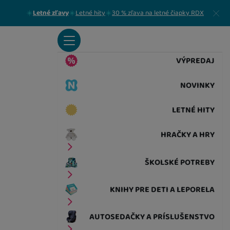
Zavrieť
Letné zľavy
Letné hity
30 % zľava na letné čiapky RDX
VÝPREDAJ
NOVINKY
LETNÉ HITY
HRAČKY A HRY
ŠKOLSKÉ POTREBY
KNIHY PRE DETI A LEPORELA
AUTOSEDAČKY A PRÍSLUŠENSTVO