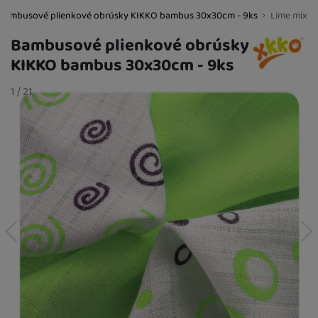
Bambusové plienkové obrúsky KIKKO bambus 30x30cm - 9ks
Lime mix
BestBaby.cz
Bambusové plienkové obrúsky
KIKKO bambus 30x30cm - 9ks
Fotografie
slide
1
/
z
21
9,10
€
K DISPOZÍCII
Lime mix
8,70
€
predchádzajúci
nasledujúci
SKLADOM
Turquoise
Little Stars
9,10
€