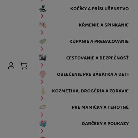
KOČÍKY A PRÍSLUŠENSTVO
KŔMENIE A SPINKANIE
KÚPANIE A PREBAĽOVANIE
CESTOVANIE A BEZPEČNOSŤ
Užívateľská sekcia
Prihlásiť sa
Košík
OBLEČENIE PRE BÁBÄTKÁ A DETI
KOZMETIKA, DROGÉRIA A ZDRAVIE
PRE MAMIČKY A TEHOTNÉ
DARČEKY A POUKAZY