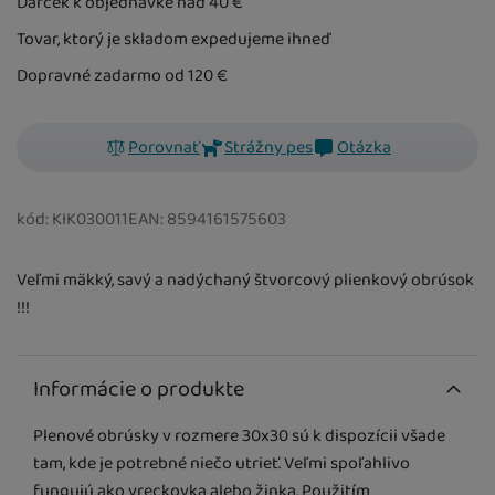
Darček k objednávke nad 40
€
Tovar, ktorý je skladom expedujeme ihneď
Dopravné zadarmo od 120
€
SKLADOM
Cyan Little
Stars
8,50
€
Porovnať
Strážny pes
Otázka
kód:
KIK030011
EAN:
8594161575603
SKLADOM
Lilac Little Stars
Veľmi mäkký, savý a nadýchaný štvorcový plienkový obrúsok
!!!
Informácie o produkte
Plenové obrúsky v rozmere 30x30 sú k dispozícii všade
tam, kde je potrebné niečo utrieť. Veľmi spoľahlivo
fungujú ako vreckovka alebo žinka. Použitím