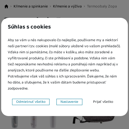
Kŕmenie a spinkanie
Kŕmenie a výživa
Termoobaly Zopa
BestBaby.cz
Termoobaly Zopa
Súhlas s cookies
FILTROVAT PRODUKTY
Aby sa vám u nás nakupovalo čo najlepšie, používame my a niektorí
naši partneri tzv. cookies (malé súbory uložené vo vašom prehliadači).
Cena
(€)
Vďaka nim si pamätáme, čo máte v košíku, ako máte zoradené a
Zoradiť
Od najzaujímavejších
2 produkty
Nájdený
Od najzaujímavejších
vyfiltrované produkty, či ste prihlásení a podobne. Vďaka nim vám
Dostupnost
Najlacnejšie
tiež neponúkame nevhodnú reklamu a pomáhajú nám napríklad aj v
Produkty
analýzach, ktoré používame na ďalšie zlepšovanie webu.
Najdrahšie
K dispozícii
(
2
)
až
Potrebujeme však váš súhlas s ich spracovaním. Ďakujeme, že nám
Najviac zlacnené
ho dáte, a sľubujeme, že k vašim dátam budeme pristupovať
Od najpredávanejších
zodpovedne.
Nastavenie súhlasov s kategóriami cookies
Odmietnuť všetko
Nastavenie
Prijať všetko
Technické
Technické
-
bez týchto cookies náš web nebude fungovať
.
VŽDY AKTÍVNE