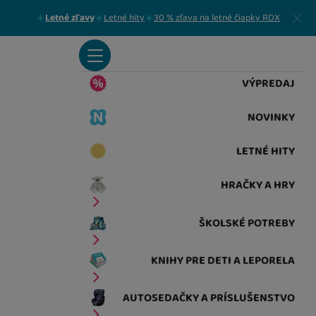
Zavrieť
Letné zľavy
Letné hity
30 % zľava na letné čiapky RDX
VÝPREDAJ
NOVINKY
LETNÉ HITY
HRAČKY A HRY
ŠKOLSKÉ POTREBY
KNIHY PRE DETI A LEPORELA
AUTOSEDAČKY A PRÍSLUŠENSTVO