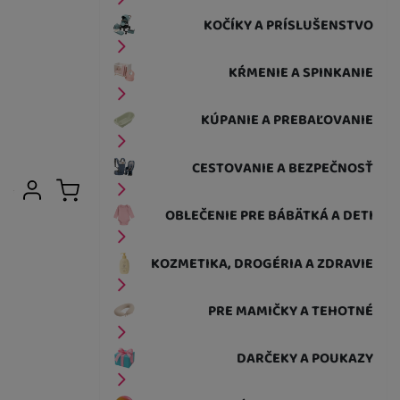
KOČÍKY A PRÍSLUŠENSTVO
KŔMENIE A SPINKANIE
KÚPANIE A PREBAĽOVANIE
CESTOVANIE A BEZPEČNOSŤ
Užívateľská sekcia
Prihlásiť sa
Košík
OBLEČENIE PRE BÁBÄTKÁ A DETI
KOZMETIKA, DROGÉRIA A ZDRAVIE
PRE MAMIČKY A TEHOTNÉ
DARČEKY A POUKAZY