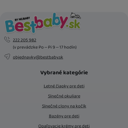
222 205 982
(v prevádzke Po – Pi 9 – 17 hodín)
objednavky@bestbaby.sk
Vybrané kategórie
Letné čiapky pre deti
Slnečné okuliare
Slnečné clony na kočík
Bazény pre deti
Opaľovacie krémy pre deti