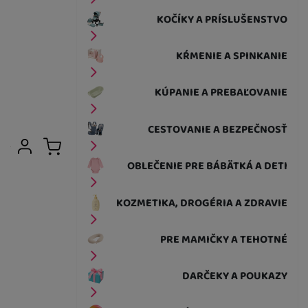
KOČÍKY A PRÍSLUŠENSTVO
KŔMENIE A SPINKANIE
KÚPANIE A PREBAĽOVANIE
CESTOVANIE A BEZPEČNOSŤ
Užívateľská sekcia
Prihlásiť sa
Košík
OBLEČENIE PRE BÁBÄTKÁ A DETI
KOZMETIKA, DROGÉRIA A ZDRAVIE
PRE MAMIČKY A TEHOTNÉ
DARČEKY A POUKAZY