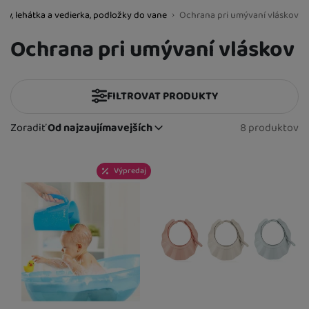
čky, lehátka a vedierka, podložky do vane
Ochrana pri umývaní vláskov
BestBaby.cz
Ochrana pri umývaní vláskov
FILTROVAT PRODUKTY
Cena
(€)
Zoradiť
Od najzaujímavejších
8 produktov
Nájdenýc
Od najzaujímavejších
Výrobcovia
Najlacnejšie
Produkty
Najdrahšie
Výpredaj
Akuku
(
1
)
Dostupnost
až
Najviac zlacnené
Badabulle
(
1
)
Skladom
(
2
)
Extra
Od najpredávanejších
BBLÜV
(
1
)
K dispozícii
(
7
)
SHNUGGLE
Akce
(
2
)
(
1
)
SKIPHOP
(
1
)
Výprodej
(
1
)
Yookidoo
(
1
)
Zopa
(
1
)