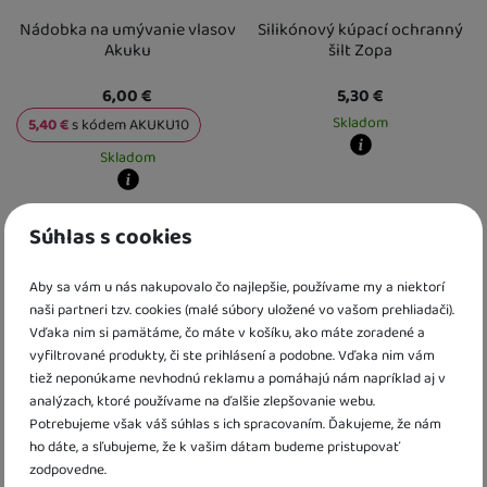
Nádobka na umývanie vlasov
Silikónový kúpací ochranný
Akuku
šilt Zopa
6,00
€
5,30
€
Skladom
5,40
€
s kódem
AKUKU10
Skladom
Kdy zboží dostanete?
skladem 2 ks
:
Osobný odber vo výda
Kdy zboží dostanete?
U Vás doma
12. 8.
skladem 4 ks
:
Osobný odber vo výdajnom mieste
11. 8.
3 a více ks
:
Osobný odber vo výdajn
Súhlas s cookies
U Vás doma
12. 8.
U Vás doma
14. 8.
5 a více ks
:
Osobný odber vo výdajnom mieste
18. 8.
U Vás doma
19. 8.
Aby sa vám u nás nakupovalo čo najlepšie, používame my a niektorí
naši partneri tzv. cookies (malé súbory uložené vo vašom prehliadači).
Vďaka nim si pamätáme, čo máte v košíku, ako máte zoradené a
vyfiltrované produkty, či ste prihlásení a podobne. Vďaka nim vám
tiež neponúkame nevhodnú reklamu a pomáhajú nám napríklad aj v
analýzach, ktoré používame na ďalšie zlepšovanie webu.
Potrebujeme však váš súhlas s ich spracovaním. Ďakujeme, že nám
ho dáte, a sľubujeme, že k vašim dátam budeme pristupovať
Washy Kúpacia kanvička
Washy Kúpacia kanvička
zodpovedne.