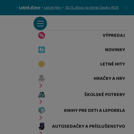
Zavrieť
Letné zľavy
Letné hity
30 % zľava na letné čiapky RDX
VÝPREDAJ
NOVINKY
LETNÉ HITY
HRAČKY A HRY
ŠKOLSKÉ POTREBY
KNIHY PRE DETI A LEPORELA
AUTOSEDAČKY A PRÍSLUŠENSTVO