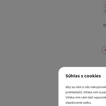
D
Kd
sk
Súhlas s cookies
U 
2 
U 
Aby sa vám u nás nakupovalo 
prehliadači). Vďaka nim si p
Vďaka nim vám tiež neponúk
zlepšovanie webu.