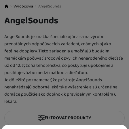
Výrobcovia
AngelSounds
BestBaby.cz
AngelSounds
AngelSounds je značka špecializujúca sa na výrobu
prenatálnych odpočúvacích zariadení, známych aj ako
fetálne dopplery. Tieto zariadenia umožňujú budúcim
mamičkám počúvať srdcové ozvy ich nenarodeného dieťaťa
už od 12. týždňa tehotenstva, čo poskytuje upokojenie a
posilňuje väzbu medzi matkou a dieťaťom.
Je dôležité poznamenať, že prístroje AngelSounds
nenahrádzajú odborné lekárske vyšetrenie a sú určené na
domáce použitie ako doplnok k pravidelným kontrolám u
lekára.
FILTROVAT PRODUKTY