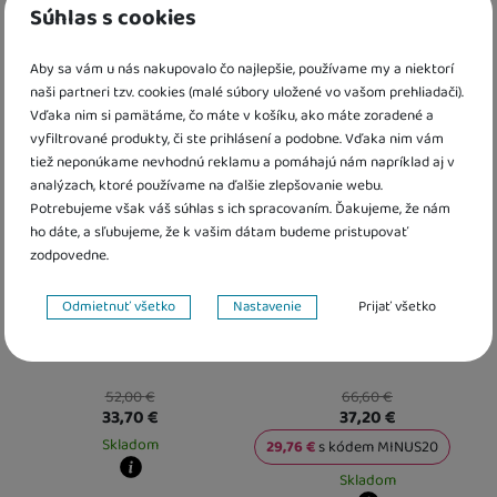
Cena
(€)
Zoradiť
Od najzaujímavejších
3 produkty
Súhlas s cookies
Nájdený
Od najzaujímavejších
Dostupnost
Najlacnejšie
Produkty
Aby sa vám u nás nakupovalo čo najlepšie, používame my a niektorí
Najdrahšie
Odporúčame!
Výpredaj
Skladom
(
3
)
Extra
až
naši partneri tzv. cookies (malé súbory uložené vo vašom prehliadači).
Najviac zlacnené
Vďaka nim si pamätáme, čo máte v košíku, ako máte zoradené a
Doporučujeme
(
1
)
Od najpredávanejších
vyfiltrované produkty, či ste prihlásení a podobne. Vďaka nim vám
Výprodej
tiež neponúkame nevhodnú reklamu a pomáhajú nám napríklad aj v
(
2
)
analýzach, ktoré používame na ďalšie zlepšovanie webu.
Potrebujeme však váš súhlas s ich spracovaním. Ďakujeme, že nám
ho dáte, a sľubujeme, že k vašim dátam budeme pristupovať
zodpovedne.
Nastavenie súhlasov s kategóriami cookies
Odmietnuť všetko
Nastavenie
Prijať všetko
AngelSounds JPD-100S MINI
AngelSounds JPD 200S
Technické
Technické
-
bez týchto cookies náš web nebude fungovať
.
Prenatálne odpočúvanie
Prenatálne odpočúvanie
VŽDY AKTÍVNE
52,00
€
66,60
€
33,70
€
37,20
€
Technické cookies umožňujú váš priechod nákupným košíkom,
Preferenčné a rozšírené funkcie
Preferenčné a rozšírené funkcie
-
aby ste nemuseli všetko
porovnávanie produktov a ďalšie nevyhnutné funkcie.
Skladom
29,76
€
s kódem
MINUS20
nastavovať znova a aby ste sa s nami mohli spojiť napr. pomocou
Skladom
chatu
.
Kdy zboží dostanete?