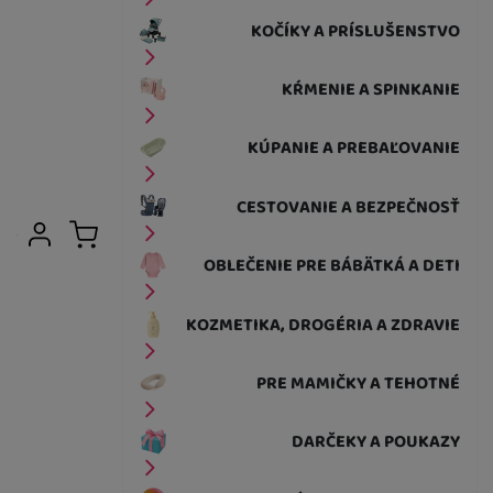
KOČÍKY A PRÍSLUŠENSTVO
KŔMENIE A SPINKANIE
KÚPANIE A PREBAĽOVANIE
CESTOVANIE A BEZPEČNOSŤ
Užívateľská sekcia
Prihlásiť sa
Košík
OBLEČENIE PRE BÁBÄTKÁ A DETI
KOZMETIKA, DROGÉRIA A ZDRAVIE
PRE MAMIČKY A TEHOTNÉ
DARČEKY A POUKAZY