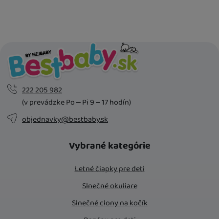
Kdy zboží dostanete?
skladem 5 a více ks
:
Osobný odber vo výdajnom mieste
11. 8.
U Vás doma
12. 8.
222 205 982
(v prevádzke Po – Pi 9 – 17 hodín)
objednavky@bestbaby.sk
Vybrané kategórie
Letné čiapky pre deti
Slnečné okuliare
Slnečné clony na kočík