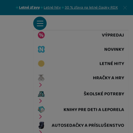
Zavrieť
Letné zľavy
Letné hity
30 % zľava na letné čiapky RDX
VÝPREDAJ
NOVINKY
LETNÉ HITY
HRAČKY A HRY
ŠKOLSKÉ POTREBY
KNIHY PRE DETI A LEPORELA
AUTOSEDAČKY A PRÍSLUŠENSTVO