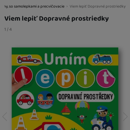
knihy, so samolepkami a precvičovacie
Viem lepiť Dopravné prostriedky
BestBaby.cz
Viem lepiť Dopravné prostriedky
Fotografie
slide
1
/
z
4
predchádzajúci
nasledujúci