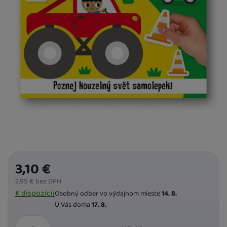
3,10
€
2,95
€
bez DPH
Dostupnost
K dispozícii
Osobný odber vo výdajnom mieste
14. 8.
U Vás doma
17. 8.
ks