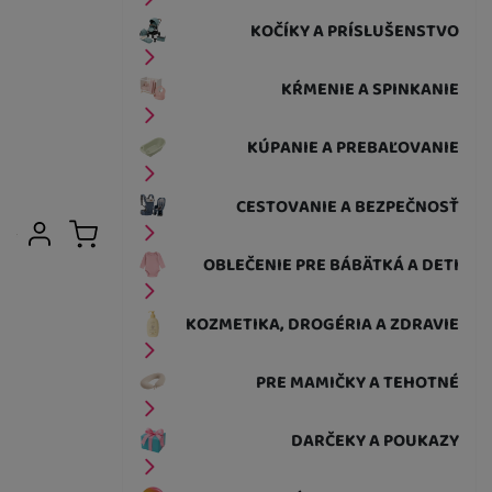
KOČÍKY A PRÍSLUŠENSTVO
KŔMENIE A SPINKANIE
KÚPANIE A PREBAĽOVANIE
CESTOVANIE A BEZPEČNOSŤ
Užívateľská sekcia
Prihlásiť sa
Košík
OBLEČENIE PRE BÁBÄTKÁ A DETI
KOZMETIKA, DROGÉRIA A ZDRAVIE
PRE MAMIČKY A TEHOTNÉ
DARČEKY A POUKAZY