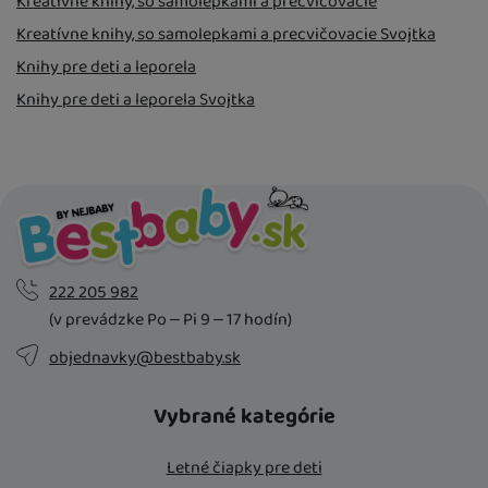
Kreatívne knihy, so samolepkami a precvičovacie
Kreatívne knihy, so samolepkami a precvičovacie Svojtka
Knihy pre deti a leporela
Knihy pre deti a leporela Svojtka
222 205 982
(v prevádzke Po – Pi 9 – 17 hodín)
objednavky@bestbaby.sk
Vybrané kategórie
Letné čiapky pre deti