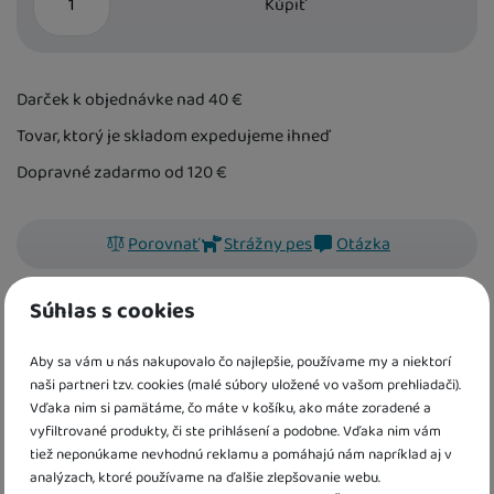
Kúpiť
Darček k objednávke nad 40
€
Tovar, ktorý je skladom expedujeme ihneď
Dopravné zadarmo od 120
€
Porovnať
Strážny pes
Otázka
Súhlas s cookies
kód:
SV6520
EAN:
9788025634592
Aby sa vám u nás nakupovalo čo najlepšie, používame my a niektorí
Uži si veľa zábavy so samolepkami a omaľovánkami v tejto
naši partneri tzv. cookies (malé súbory uložené vo vašom prehliadači).
knihe aktivít s dopravnými prostriedkami.
Vďaka nim si pamätáme, čo máte v košíku, ako máte zoradené a
vyfiltrované produkty, či ste prihlásení a podobne. Vďaka nim vám
tiež neponúkame nevhodnú reklamu a pomáhajú nám napríklad aj v
analýzach, ktoré používame na ďalšie zlepšovanie webu.
Informácie o produkte