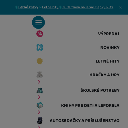
Zavrieť
Letné zľavy
Letné hity
30 % zľava na letné čiapky RDX
VÝPREDAJ
NOVINKY
LETNÉ HITY
HRAČKY A HRY
ŠKOLSKÉ POTREBY
KNIHY PRE DETI A LEPORELA
AUTOSEDAČKY A PRÍSLUŠENSTVO