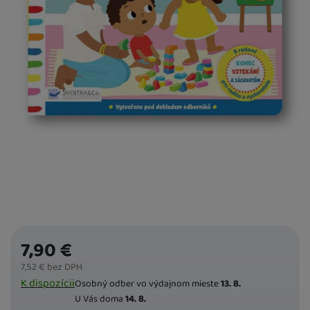
predchádzajúci
nasledujúci
7,90
€
7,52
€
bez DPH
Dostupnost
K dispozícii
Osobný odber vo výdajnom mieste
13. 8.
U Vás doma
14. 8.