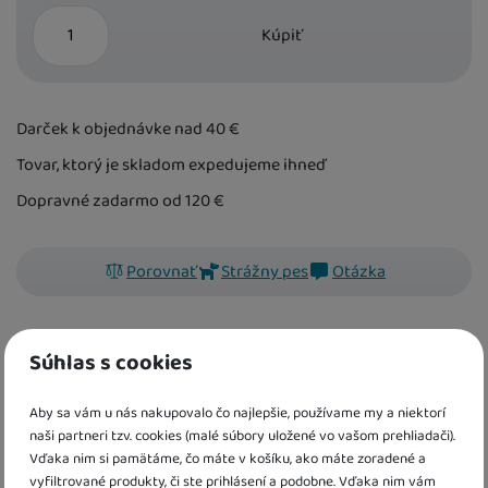
ks
Kúpiť
Darček k objednávke nad 40
€
Tovar, ktorý je skladom expedujeme ihneď
Dopravné zadarmo od 120
€
Porovnať
Strážny pes
Otázka
kód:
SV6423
EAN:
9788025633618
Súhlas s cookies
Krátky príbeh o Matylde pomôže deťom so zvládaním
Aby sa vám u nás nakupovalo čo najlepšie, používame my a niektorí
záchvatov hnevu. Kniha obsahuje obľúbené pohyblivé prvky,
naši partneri tzv. cookies (malé súbory uložené vo vašom prehliadači).
ale aj odborné rady pre rodičov a vychovávateľov.
Vďaka nim si pamätáme, čo máte v košíku, ako máte zoradené a
vyfiltrované produkty, či ste prihlásení a podobne. Vďaka nim vám