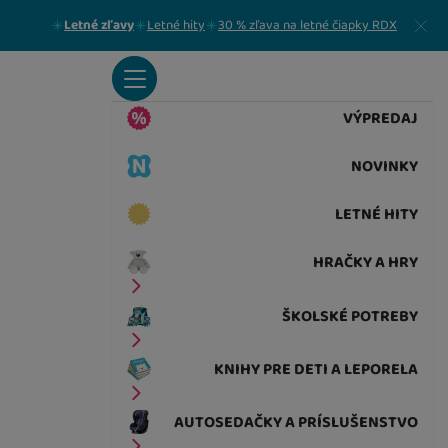
Zavrieť
Letné zľavy
Letné hity
30 % zľava na letné čiapky RDX
VÝPREDAJ
NOVINKY
LETNÉ HITY
HRAČKY A HRY
ŠKOLSKÉ POTREBY
KNIHY PRE DETI A LEPORELA
AUTOSEDAČKY A PRÍSLUŠENSTVO