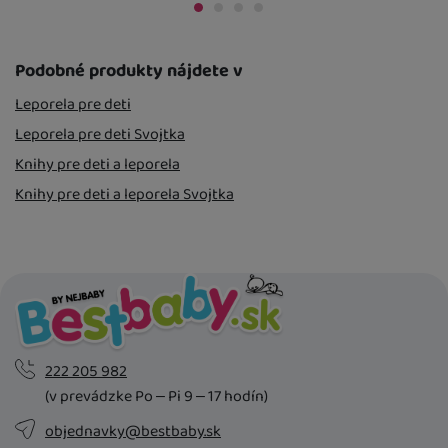
U Vás doma
14. 8.
U Vás doma
14. 
Podobné produkty nájdete v
Leporela pre deti
Leporela pre deti Svojtka
Knihy pre deti a leporela
Knihy pre deti a leporela Svojtka
222 205 982
(v prevádzke Po – Pi 9 – 17 hodín)
objednavky@bestbaby.sk