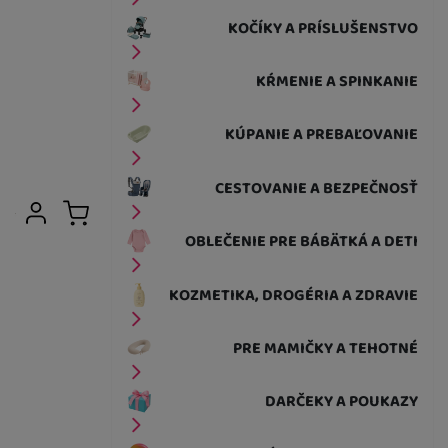
KOČÍKY A PRÍSLUŠENSTVO
KŔMENIE A SPINKANIE
KÚPANIE A PREBAĽOVANIE
CESTOVANIE A BEZPEČNOSŤ
Užívateľská sekcia
Prihlásiť sa
Košík
OBLEČENIE PRE BÁBÄTKÁ A DETI
KOZMETIKA, DROGÉRIA A ZDRAVIE
PRE MAMIČKY A TEHOTNÉ
DARČEKY A POUKAZY