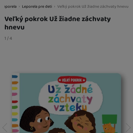
a leporela
Leporela pre deti
Veľký pokrok Už žiadne záchvaty hnevu
BestBaby.cz
Veľký pokrok Už žiadne záchvaty
hnevu
Fotografie
slide
1
/
z
4