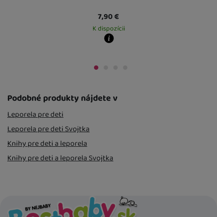
7,90
€
K dispozícii
Kdy zboží dostanete?
Kdy zboží dost
 mieste
14. 8.
Osobný odber vo výdajnom mieste
14. 8.
Osobný odber 
U Vás doma
17. 8.
U Vás doma
17. 
Podobné produkty nájdete v
Leporela pre deti
Leporela pre deti Svojtka
Knihy pre deti a leporela
Knihy pre deti a leporela Svojtka