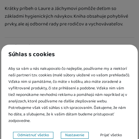
Krátky príbeh o Laure a Jáchymovi pomôže deťom so
základmi hygienických návykov. Kniha obsahuje pohyblivé
prvky, ale aj odborné rady pre rodičov a vychovávateľov.
Informácie o produkte
Súhlas s cookies
Laura a Jáchym sa radi hrajú a šantia a vedia sa pri tom aj
poriadne ušpiniť! Ale obaja už veľmi dobre vedia, čo
Aby sa vám u nás nakupovalo čo najlepšie, používame my a niektorí
musia urobiť, keď sa umažú alebo sa upatlajú. Musí si
naši partneri tzv. cookies (malé súbory uložené vo vašom prehliadači).
Vďaka nim si pamätáme, čo máte v košíku, ako máte zoradené a
predsa umyť ruky! S pomocou tejto knihy ukážete
vyfiltrované produkty, či ste prihlásení a podobne. Vďaka nim vám
deťom, aké ľahké a zábavné umývanie rúk môže byť. Na
tiež neponúkame nevhodnú reklamu a pomáhajú nám napríklad aj v
každej dvojstrane nájdete užitočnú radu, ako umývanie
analýzach, ktoré používame na ďalšie zlepšovanie webu.
rúk uľahčiť a ako u detí dosiahnuť správne hygienické
Potrebujeme však váš súhlas s ich spracovaním. Ďakujeme, že nám
návyky.
ho dáte, a sľubujeme, že k vašim dátam budeme pristupovať
zodpovedne.
- Mária Kyprianou
Nastavenie súhlasov s kategóriami cookies
Odmietnuť všetko
Nastavenie
Prijať všetko
- Rozmery: 190 x 190 mm