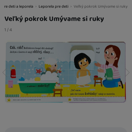
 pre deti a leporela
Leporela pre deti
Veľký pokrok Umývame si ruky
BestBaby.cz
Veľký pokrok Umývame si ruky
Fotografie
slide
1
/
z
4
predchádzajúci
nasledujúci