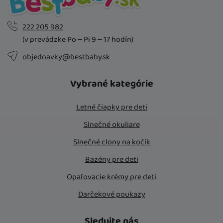
222 205 982
(v prevádzke Po – Pi 9 – 17 hodín)
objednavky@bestbaby.sk
Vybrané kategórie
Letné čiapky pre deti
Slnečné okuliare
Slnečné clony na kočík
Bazény pre deti
Opaľovacie krémy pre deti
Darčekové poukazy
Sledujte nás