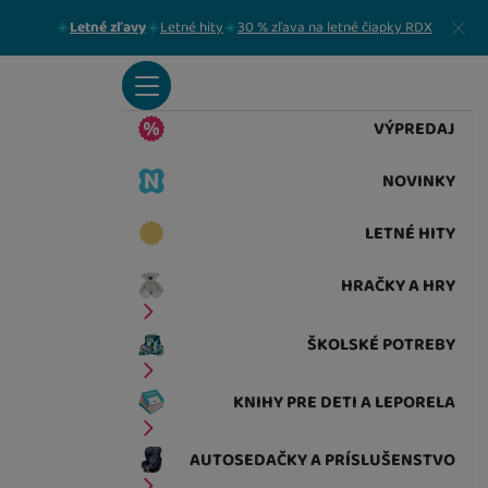
Zavrieť
Letné zľavy
Letné hity
30 % zľava na letné čiapky RDX
VÝPREDAJ
NOVINKY
LETNÉ HITY
HRAČKY A HRY
ŠKOLSKÉ POTREBY
KNIHY PRE DETI A LEPORELA
AUTOSEDAČKY A PRÍSLUŠENSTVO