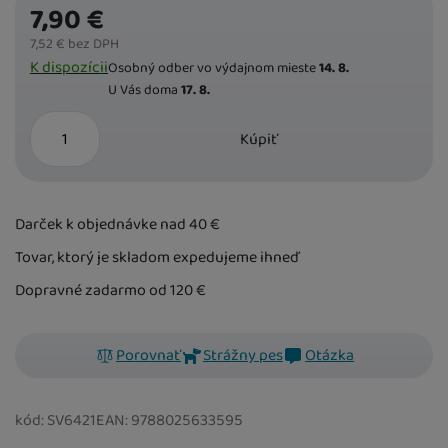
7,90
€
7,52
€
bez DPH
Dostupnost
K dispozícii
Osobný odber vo výdajnom mieste
14. 8.
U Vás doma
17. 8.
ks
Kúpiť
Darček k objednávke nad 40
€
Tovar, ktorý je skladom expedujeme ihneď
Dopravné zadarmo od 120
€
Porovnať
Strážny pes
Otázka
kód:
SV6421
EAN:
9788025633595