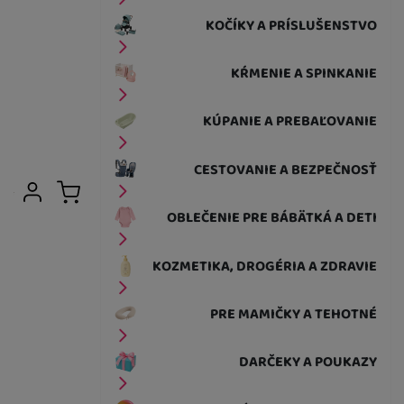
KOČÍKY A PRÍSLUŠENSTVO
KŔMENIE A SPINKANIE
KÚPANIE A PREBAĽOVANIE
CESTOVANIE A BEZPEČNOSŤ
Užívateľská sekcia
Prihlásiť sa
Košík
OBLEČENIE PRE BÁBÄTKÁ A DETI
KOZMETIKA, DROGÉRIA A ZDRAVIE
PRE MAMIČKY A TEHOTNÉ
DARČEKY A POUKAZY