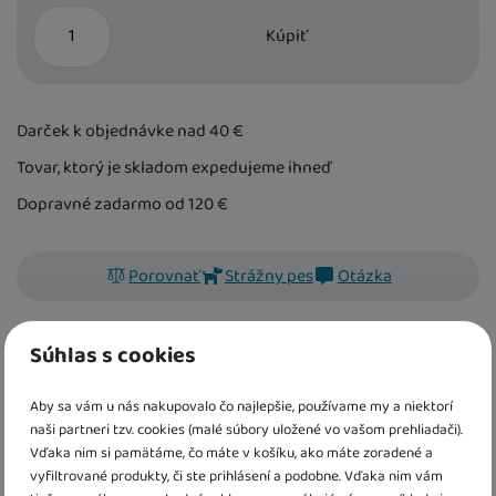
ks
Kúpiť
Darček k objednávke nad 40
€
Tovar, ktorý je skladom expedujeme ihneď
Dopravné zadarmo od 120
€
Porovnať
Strážny pes
Otázka
kód:
SV6512
EAN:
9788025634516
Súhlas s cookies
Aby sa vám u nás nakupovalo čo najlepšie, používame my a niektorí
Objavuj, poznávaj a skúmaj svet okolo seba v tejto prekrásnej
naši partneri tzv. cookies (malé súbory uložené vo vašom prehliadači).
knižke plnej aktivít! Kresli, vyfarbuj, dopĺňaj a nalepuj
Vďaka nim si pamätáme, čo máte v košíku, ako máte zoradené a
samolepky k aktivitám na každej stránke.
vyfiltrované produkty, či ste prihlásení a podobne. Vďaka nim vám