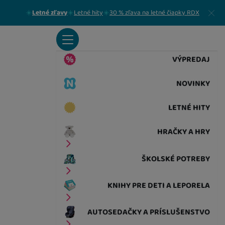
Zavrieť
Letné zľavy
Letné hity
30 % zľava na letné čiapky RDX
VÝPREDAJ
NOVINKY
LETNÉ HITY
HRAČKY A HRY
ŠKOLSKÉ POTREBY
KNIHY PRE DETI A LEPORELA
AUTOSEDAČKY A PRÍSLUŠENSTVO