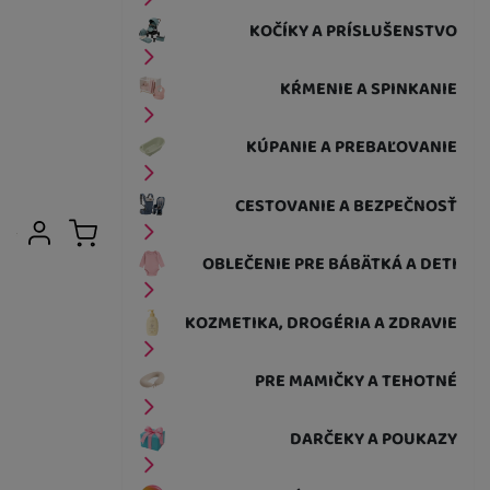
KOČÍKY A PRÍSLUŠENSTVO
KŔMENIE A SPINKANIE
KÚPANIE A PREBAĽOVANIE
CESTOVANIE A BEZPEČNOSŤ
Užívateľská sekcia
Prihlásiť sa
Košík
OBLEČENIE PRE BÁBÄTKÁ A DETI
KOZMETIKA, DROGÉRIA A ZDRAVIE
PRE MAMIČKY A TEHOTNÉ
DARČEKY A POUKAZY