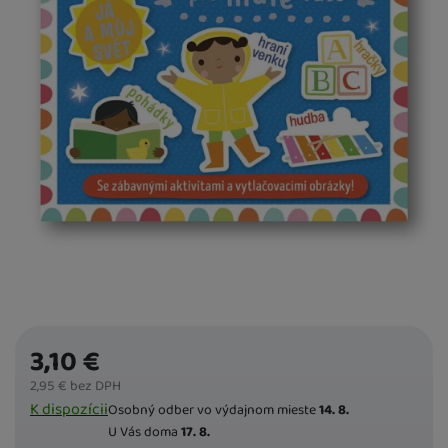
predchádzajúci
nasledujúci
3,10
€
2,95
€
bez DPH
Dostupnost
K dispozícii
Osobný odber vo výdajnom mieste
14. 8.
U Vás doma
17. 8.