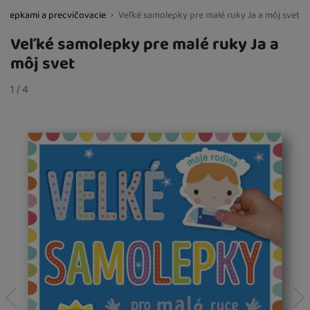
molepkami a precvičovacie
Veľké samolepky pre malé ruky Ja a môj svet
BestBaby.cz
Veľké samolepky pre malé ruky Ja a
môj svet
Fotografie
slide
1
/
z
4