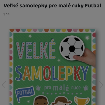
Veľké samolepky pre malé ruky Futbal
Fotografie
slide
1
/
z
4
predchádzajúci
nasledujúci