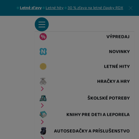
Zavrieť
Letné zľavy
Letné hity
30 % zľava na letné čiapky RDX
VÝPREDAJ
NOVINKY
LETNÉ HITY
HRAČKY A HRY
ŠKOLSKÉ POTREBY
KNIHY PRE DETI A LEPORELA
AUTOSEDAČKY A PRÍSLUŠENSTVO