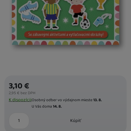
3,10
€
2,95
€
bez DPH
Dostupnost
K dispozícii
Osobný odber vo výdajnom mieste
13. 8.
U Vás doma
14. 8.
ks
Kúpiť