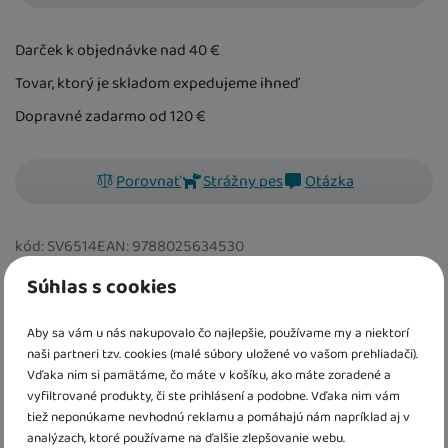
Darček k objednávke nad 40
€
Tovar, ktorý je skladom expedujeme ihneď
Dopravné zadarmo od 120
€
Porovnať
Strážny pes
Otázka
kód:
SV6514
EAN:
9788025634530
Súhlas s cookies
Vykopni loptu a potrénuj si zábavu v tejto prekrásnej knižke
plnej aktivít! Kresli, vyfarbuj, dopĺňaj a nalepuj samolepky k
Aby sa vám u nás nakupovalo čo najlepšie, používame my a niektorí
aktivitám na každej stránke.
naši partneri tzv. cookies (malé súbory uložené vo vašom prehliadači).
Vďaka nim si pamätáme, čo máte v košíku, ako máte zoradené a
vyfiltrované produkty, či ste prihlásení a podobne. Vďaka nim vám
tiež neponúkame nevhodnú reklamu a pomáhajú nám napríklad aj v
Informácie o produkte
analýzach, ktoré používame na ďalšie zlepšovanie webu.