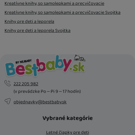
Kreatívne knihy, so samolepkami a precvičovacie
Kreatívne knihy, so samolepkami a precvičovacie Svojtka
Knihy pre deti a leporela
Knihy pre deti a leporela Svojtka
222 205 982
(v prevádzke Po – Pi 9 – 17 hodín)
objednavky@bestbaby.sk
Vybrané kategórie
Letné čiapky pre deti