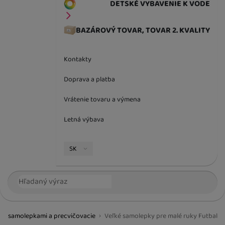
DETSKÉ VYBAVENIE K VODE
BAZÁROVÝ TOVAR, TOVAR 2. KVALITY
Kontakty
Doprava a platba
Vrátenie tovaru a výmena
Letná výbava
Jazyková verzia
SK
Vyhľadávanie
Hľada
, so samolepkami a precvičovacie
Veľké samolepky pre malé ruky Futbal
BestBaby.cz