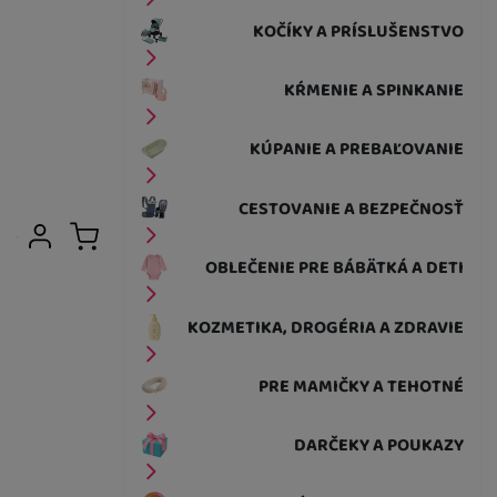
KOČÍKY A PRÍSLUŠENSTVO
KŔMENIE A SPINKANIE
KÚPANIE A PREBAĽOVANIE
CESTOVANIE A BEZPEČNOSŤ
Užívateľská sekcia
Prihlásiť sa
Košík
OBLEČENIE PRE BÁBÄTKÁ A DETI
KOZMETIKA, DROGÉRIA A ZDRAVIE
PRE MAMIČKY A TEHOTNÉ
DARČEKY A POUKAZY