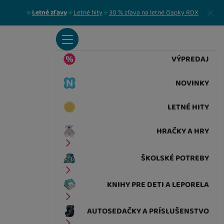
Zavrieť
Letné zľavy
Letné hity
30 % zľava na letné čiapky RDX
VÝPREDAJ
NOVINKY
LETNÉ HITY
HRAČKY A HRY
ŠKOLSKÉ POTREBY
KNIHY PRE DETI A LEPORELA
AUTOSEDAČKY A PRÍSLUŠENSTVO