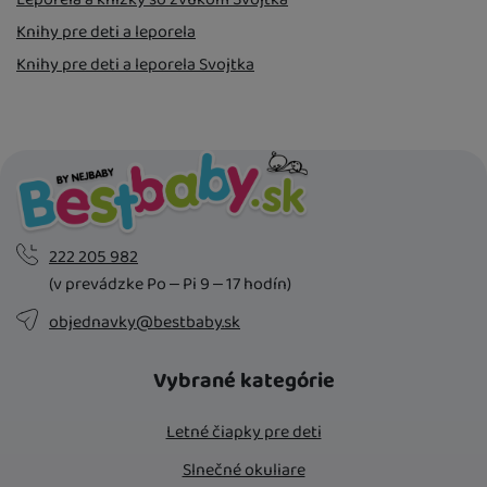
Knihy pre deti a leporela
Knihy pre deti a leporela Svojtka
222 205 982
(v prevádzke Po – Pi 9 – 17 hodín)
objednavky@bestbaby.sk
Vybrané kategórie
Letné čiapky pre deti
Slnečné okuliare