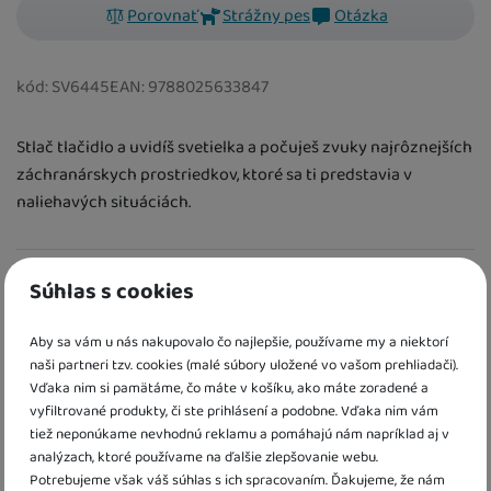
Porovnať
Strážny pes
Otázka
kód:
SV6445
EAN:
9788025633847
Stlač tlačidlo a uvidíš svetielka a počuješ zvuky najrôznejších
záchranárskych prostriedkov, ktoré sa ti predstavia v
naliehavých situáciách.
Informácie o produkte
Súhlas s cookies
Táto zvuková kniha doplnená o svetielka ti predstaví
Aby sa vám u nás nakupovalo čo najlepšie, používame my a niektorí
najrôznejšie záchranárske prostriedky v konkrétnych
naši partneri tzv. cookies (malé súbory uložené vo vašom prehliadači).
situáciách. Sleduj, ako záchranársky vrtuľník zachraňuje
Vďaka nim si pamätáme, čo máte v košíku, ako máte zoradené a
strateného horolezca v horách. Pozor, práve prechádza
vyfiltrované produkty, či ste prihlásení a podobne. Vďaka nim vám
tiež neponúkame nevhodnú reklamu a pomáhajú nám napríklad aj v
sanitka, ktorá musí doviezť pacienta do nemocnice. A čo
analýzach, ktoré používame na ďalšie zlepšovanie webu.
sa to deje tam? Horí! Hasiči rýchlo vyrážajú na pomoc.
Potrebujeme však váš súhlas s ich spracovaním. Ďakujeme, že nám