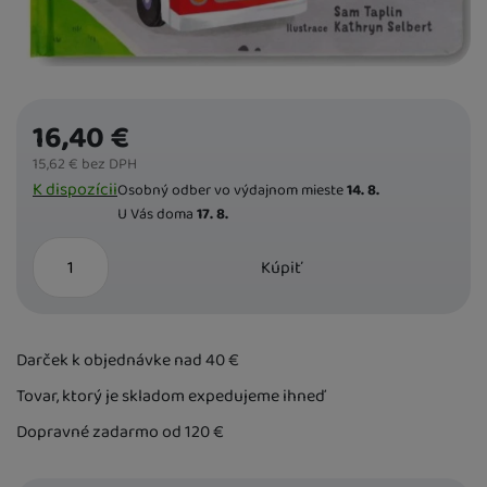
16,40
€
15,62
€
bez DPH
Dostupnost
K dispozícii
Osobný odber vo výdajnom mieste
14. 8.
U Vás doma
17. 8.
ks
Kúpiť
Darček k objednávke nad 40
€
Tovar, ktorý je skladom expedujeme ihneď
Dopravné zadarmo od 120
€