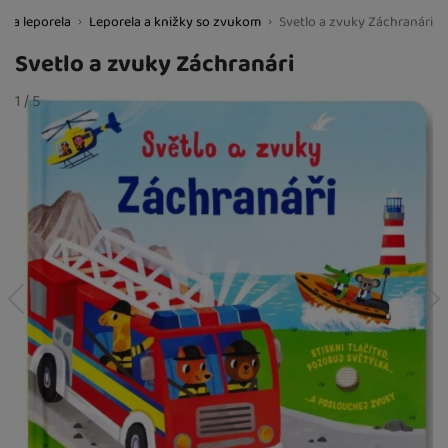
ti a leporela
Leporela a knižky so zvukom
Svetlo a zvuky Záchranári
BestBaby.cz
Svetlo a zvuky Záchranári
Fotografie
slide
1
/
z
5
predchádzajúci
nasledujúci