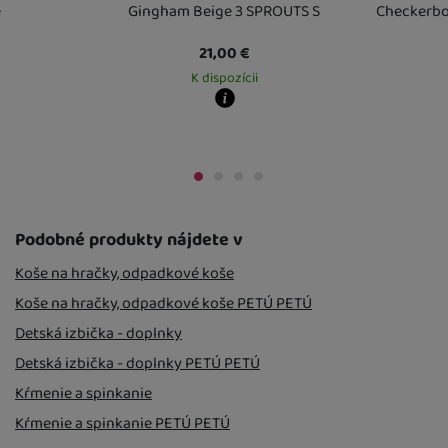
e
Gingham Beige 3 SPROUTS S
Checkerbo
21,00
€
K dispozícii
Kdy zboží dostanete?
Kdy zboží dost
Osobný odber vo výdajnom mieste
12. 8.
Osobný odber 
 mieste
12. 8.
U Vás doma
13. 8.
U Vás doma
13. 
Podobné produkty nájdete v
Koše na hračky, odpadkové koše
Koše na hračky, odpadkové koše PETÚ PETÚ
Detská izbička - doplnky
Detská izbička - doplnky PETÚ PETÚ
Kŕmenie a spinkanie
Kŕmenie a spinkanie PETÚ PETÚ