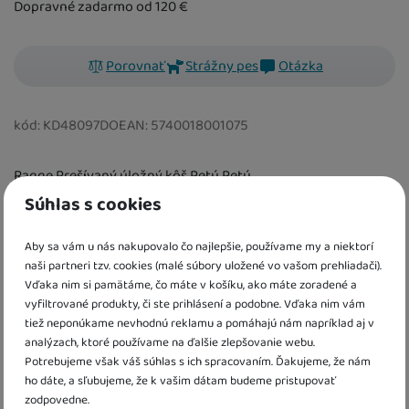
Dopravné zadarmo od 120
€
Porovnať
Strážny pes
Otázka
kód:
KD48097DO
EAN:
5740018001075
Ragge Prešívaný úložný kôš Petú Petú
Súhlas s cookies
Informácie o produkte
Aby sa vám u nás nakupovalo čo najlepšie, používame my a niektorí
naši partneri tzv. cookies (malé súbory uložené vo vašom prehliadači).
Kôš na hračky
Vďaka nim si pamätáme, čo máte v košíku, ako máte zoradené a
- prešívaný úložný kôš na hračky a plyšové hračky
vyfiltrované produkty, či ste prihlásení a podobne. Vďaka nim vám
tiež neponúkame nevhodnú reklamu a pomáhajú nám napríklad aj v
- poslúži aj ako pekná dekorácia do detskej izby
analýzach, ktoré používame na ďalšie zlepšovanie webu.
- roztomilý dizajn
Potrebujeme však váš súhlas s ich spracovaním. Ďakujeme, že nám
- materiál: 100% bavlna, výplň: polyester
ho dáte, a sľubujeme, že k vašim dátam budeme pristupovať
- rozmery: 46 x 40 cm
zodpovedne.