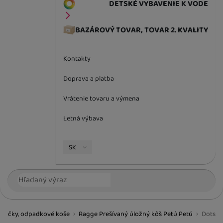
DETSKÉ VYBAVENIE K VODE
BAZÁROVÝ TOVAR, TOVAR 2. KVALITY
Kontakty
Doprava a platba
Vrátenie tovaru a výmena
Letná výbava
Jazyková verzia
SK
Vyhľadávanie
Hľada
hračky, odpadkové koše
Ragge Prešívaný úložný kôš Petú Petú
Dots
BestBaby.cz