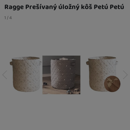
Ragge Prešívaný úložný kôš Petú Petú
Fotografie
slide
1
/
z
4
predchádzajúci
nasledujúci
21,00
€