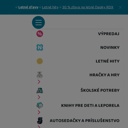
Zavrieť
Letné zľavy
Letné hity
30 % zľava na letné čiapky RDX
VÝPREDAJ
NOVINKY
LETNÉ HITY
HRAČKY A HRY
ŠKOLSKÉ POTREBY
KNIHY PRE DETI A LEPORELA
AUTOSEDAČKY A PRÍSLUŠENSTVO