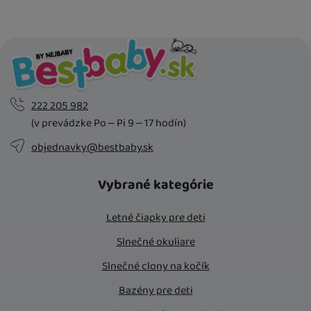
222 205 982
(v prevádzke Po – Pi 9 – 17 hodín)
objednavky@bestbaby.sk
Vybrané kategórie
Letné čiapky pre deti
Slnečné okuliare
Slnečné clony na kočík
Bazény pre deti