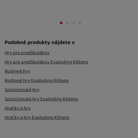
Kdy zboží dostanete?
Kdy zboží dost
Osobný odber vo výdajnom mieste
13. 8.
Osobný odber 
U Vás doma
14. 8.
U Vás doma
18. 
 vo výdajnom mieste
11. 8.
o výdajnom mieste
18. 8.
Podobné produkty nájdete v
Hry pre predškolákov
Hry pre predškolákov Exploding Kittens
Rodinné hry
Rodinné hry Exploding Kittens
Spoločenské hry
Spoločenské hry Exploding Kittens
Hračky a hry
Hračky a hry Exploding Kittens