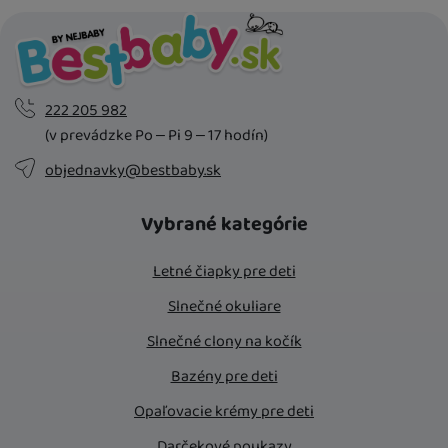
222 205 982
(v prevádzke Po – Pi 9 – 17 hodín)
objednavky@bestbaby.sk
Vybrané kategórie
Letné čiapky pre deti
Slnečné okuliare
Slnečné clony na kočík
Bazény pre deti
Opaľovacie krémy pre deti
Darčekové poukazy