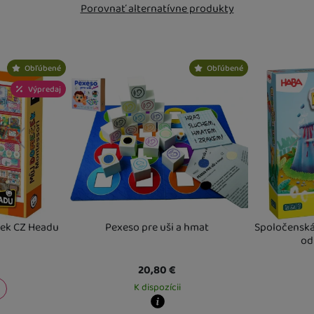
Porovnať alternatívne produkty
Nebola pridaná žiadna recenzia.
Obľúbené
Obľúbené
Výpredaj
predchádzajúci
nasledujúci
ček CZ Headu
Pexeso pre uši a hmat
Spoločenská
od
20,80
€
K dispozícii