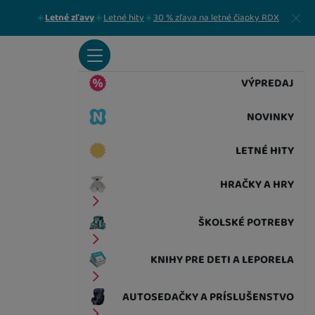
Zavrieť
Letné zľavy
Letné hity
30 % zľava na letné čiapky RDX
VÝPREDAJ
NOVINKY
LETNÉ HITY
HRAČKY A HRY
ŠKOLSKÉ POTREBY
KNIHY PRE DETI A LEPORELA
AUTOSEDAČKY A PRÍSLUŠENSTVO