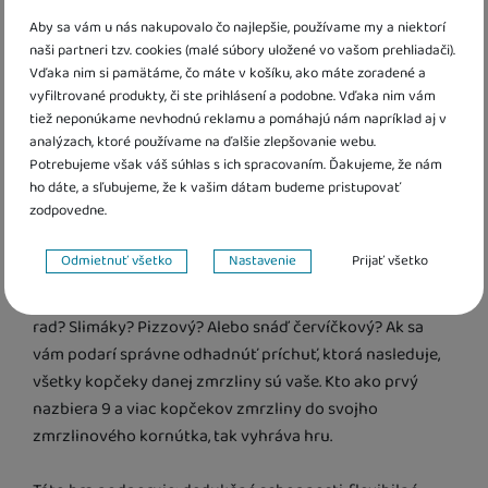
Najlepšia najhoršia zmrzlina je Mačiatková hra od
tvorcov Výbušných mačiatok. Táto hra spoločne s
Aby sa vám u nás nakupovalo čo najlepšie, používame my a niektorí
naši partneri tzv. cookies (malé súbory uložené vo vašom prehliadači).
ďalšími mačiatkovými hrami vám garantuje skvelú
Vďaka nim si pamätáme, čo máte v košíku, ako máte zoradené a
zábavu aj s tými najmenšími. Za jej vznikom stojí
vyfiltrované produkty, či ste prihlásení a podobne. Vďaka nim vám
štvorročné dievčatko, ktoré spoločne so svojim oteckom
tiež neponúkame nevhodnú reklamu a pomáhajú nám napríklad aj v
(Elan Lee - autor Výbušných mačiatok) vzalo papiere,
analýzach, ktoré používame na ďalšie zlepšovanie webu.
fixky a nálepky a pustilo sa do vytvárania hier, pri
Potrebujeme však váš súhlas s ich spracovaním. Ďakujeme, že nám
ho dáte, a sľubujeme, že k vašim dátam budeme pristupovať
ktorých sa budete baviť a zároveň sa aj niečo naučíte.
zodpovedne.
O čom táto hra je a čo je cieľom?
Nastavenie súhlasov s kategóriami cookies
Odmietnuť všetko
Nastavenie
Prijať všetko
Zbierajte prapodivne vtipné príchute zmrzliny do vášho
Technické
Technické
-
bez týchto cookies náš web nebude fungovať
.
zmrzlinového kornútku. Aký kopček asi teraz príde na
VŽDY AKTÍVNE
rad? Slimáky? Pizzový? Alebo snáď červíčkový? Ak sa
vám podarí správne odhadnúť príchuť, ktorá nasleduje,
Technické cookies umožňujú váš priechod nákupným košíkom,
všetky kopčeky danej zmrzliny sú vaše. Kto ako prvý
Preferenčné a rozšírené funkcie
Preferenčné a rozšírené funkcie
-
aby ste nemuseli všetko
porovnávanie produktov a ďalšie nevyhnutné funkcie.
nazbiera 9 a viac kopčekov zmrzliny do svojho
nastavovať znova a aby ste sa s nami mohli spojiť napr. pomocou
zmrzlinového kornútka, tak vyhráva hru.
chatu
.
Povolené