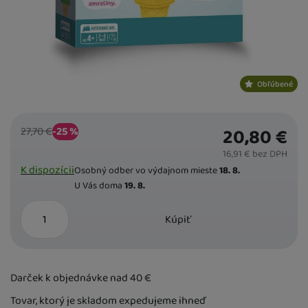
Obľúbené
Bežná cena
Zľava
20,80
€
27,70
€
7,00
(
-25
%
€
)
16,91
€
bez DPH
Dostupnost
K dispozícii
Osobný odber vo výdajnom mieste
18. 8.
U Vás doma
19. 8.
ks
Kúpiť
Darček k objednávke nad 40
€
Tovar, ktorý je skladom expedujeme ihneď