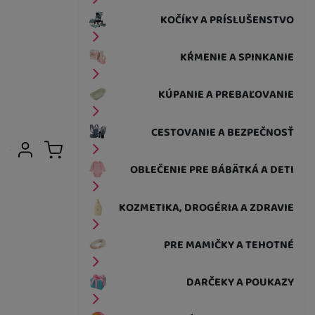
KOČÍKY A PRÍSLUŠENSTVO
KŔMENIE A SPINKANIE
KÚPANIE A PREBAĽOVANIE
CESTOVANIE A BEZPEČNOSŤ
Užívateľská sekcia
Prihlásiť sa
Košík
OBLEČENIE PRE BÁBÄTKÁ A DETI
KOZMETIKA, DROGÉRIA A ZDRAVIE
PRE MAMIČKY A TEHOTNÉ
DARČEKY A POUKAZY