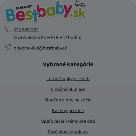
222 205 982
(v prevádzke Po – Pi 9 – 17 hodín)
objednavky@bestbaby.sk
Vybrané kategórie
Letné čiapky pre deti
Slnečné okuliare
Slnečné clony na kočík
Bazény pre deti
Opaľovacie krémy pre deti
Darčekové poukazy