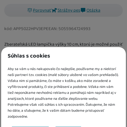
Porovnať
Strážny pes
Otázka
kód:
APP5022HPV3EPE
EAN:
5055964724993
Zberateľská LED lampička výšky 10 cm, ktorú je možné použiť
ako nočné svetlo. Na prevádzku sú nutné 2× AA batérie, ktoré
Súhlas s cookies
nie sú súčasťou balenia.
Aby sa vám u nás nakupovalo čo najlepšie, používame my a niektorí
naši partneri tzv. cookies (malé súbory uložené vo vašom prehliadači).
Informácie o produkte
Vďaka nim si pamätáme, čo máte v košíku, ako máte zoradené a
vyfiltrované produkty, či ste prihlásení a podobne. Vďaka nim vám
Zberateľská LED lampička výšky 10 cm, ktorú je možné
tiež neponúkame nevhodnú reklamu a pomáhajú nám napríklad aj v
použiť ako nočné svetlo. Na prevádzku sú nutné 2× AA
analýzach, ktoré používame na ďalšie zlepšovanie webu.
Potrebujeme však váš súhlas s ich spracovaním. Ďakujeme, že nám
batérie, ktoré nie sú súčasťou balenia.
Parametre
ho dáte, a sľubujeme, že k vašim dátam budeme pristupovať
zodpovedne.
Pohlavie