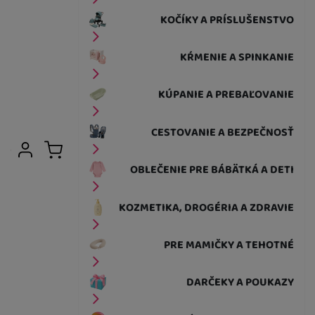
KOČÍKY A PRÍSLUŠENSTVO
KŔMENIE A SPINKANIE
KÚPANIE A PREBAĽOVANIE
CESTOVANIE A BEZPEČNOSŤ
Užívateľská sekcia
Prihlásiť sa
Košík
OBLEČENIE PRE BÁBÄTKÁ A DETI
KOZMETIKA, DROGÉRIA A ZDRAVIE
PRE MAMIČKY A TEHOTNÉ
DARČEKY A POUKAZY