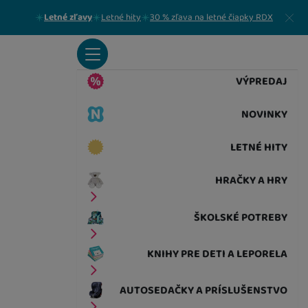
Zavrieť
Letné zľavy
Letné hity
30 % zľava na letné čiapky RDX
VÝPREDAJ
NOVINKY
LETNÉ HITY
HRAČKY A HRY
ŠKOLSKÉ POTREBY
KNIHY PRE DETI A LEPORELA
AUTOSEDAČKY A PRÍSLUŠENSTVO