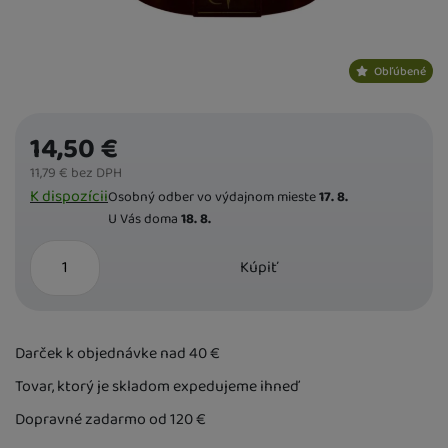
Obľúbené
14,50
€
11,79
€
bez DPH
Dostupnost
K dispozícii
Osobný odber vo výdajnom mieste
17. 8.
U Vás doma
18. 8.
ks
Kúpiť
Darček k objednávke nad 40
€
Tovar, ktorý je skladom expedujeme ihneď
Dopravné zadarmo od 120
€