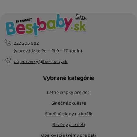
222 205 982
(v prevádzke Po – Pi 9 – 17 hodín)
objednavky@bestbaby.sk
Vybrané kategórie
Letné čiapky pre deti
Slnečné okuliare
Slnečné clony na kočík
Bazény pre deti
Opaľovacie krémy pre deti