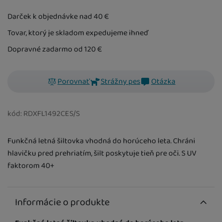
U Vás doma
27. 8.
Darček k objednávke nad 40
€
Tovar, ktorý je skladom expedujeme ihneď
Dopravné zadarmo od 120
€
Porovnať
Strážny pes
Otázka
kód:
RDXFL1492CES/S
Funkčná letná šiltovka vhodná do horúceho leta. Chráni
hlavičku pred prehriatím, šilt poskytuje tieň pre oči. S UV
faktorom 40+
Informácie o produkte