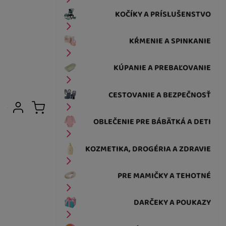
KOČÍKY A PRÍSLUŠENSTVO
KŔMENIE A SPINKANIE
KÚPANIE A PREBAĽOVANIE
CESTOVANIE A BEZPEČNOSŤ
Užívateľská sekcia
Prihlásiť sa
Košík
OBLEČENIE PRE BÁBÄTKÁ A DETI
KOZMETIKA, DROGÉRIA A ZDRAVIE
PRE MAMIČKY A TEHOTNÉ
DARČEKY A POUKAZY