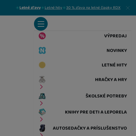
Zavrieť
Letné zľavy
Letné hity
30 % zľava na letné čiapky RDX
VÝPREDAJ
NOVINKY
LETNÉ HITY
HRAČKY A HRY
ŠKOLSKÉ POTREBY
KNIHY PRE DETI A LEPORELA
AUTOSEDAČKY A PRÍSLUŠENSTVO