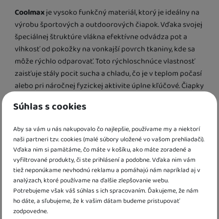
Coolmax
je vysoko funkčný materiál, ktorý je ideálny na
výrobu športových a outdoorových čiapok. Vďaka svojej
špeciálnej štruktúre vlákna efektívne odvádza pot a
vlhkosť od pokožky na vonkajší povrch tkaniny, kde sa
môže rýchlo odparovať. Toto rýchloschnúce vlastnosť
zaisťuje stály pocit sucha a chladu, čo je v teplom počasí
alebo pri náročnej fyzickej aktivite úplne kľúčové. Čiapky
vyrobené z Coolmaxu sú navyše ľahké a mimoriadne
Súhlas s cookies
pohodlné, s vynikajúcou priedušnosťou a odolnosťou
proti zápachu.
Aby sa vám u nás nakupovalo čo najlepšie, používame my a niektorí
So svojimi priedušnými a chladivými vlastnosťami je
naši partneri tzv. cookies (malé súbory uložené vo vašom prehliadači).
Coolmax perfektnou voľbou pre detské čiapky, ktoré
Vďaka nim si pamätáme, čo máte v košíku, ako máte zoradené a
ochránia malých dobrodruhov v horúcom a parnom dni.
vyfiltrované produkty, či ste prihlásení a podobne. Vďaka nim vám
tiež neponúkame nevhodnú reklamu a pomáhajú nám napríklad aj v
Navyše s UV ochranou 40+
analýzach, ktoré používame na ďalšie zlepšovanie webu.
Potrebujeme však váš súhlas s ich spracovaním. Ďakujeme, že nám
Čiapočky RDX
sú českej výroby, kvalitne spracované a
ho dáte, a sľubujeme, že k vašim dátam budeme pristupovať
zodpovedne.
veľmi dobre sedia na hlave. Kto pozná túto značku, rád sa