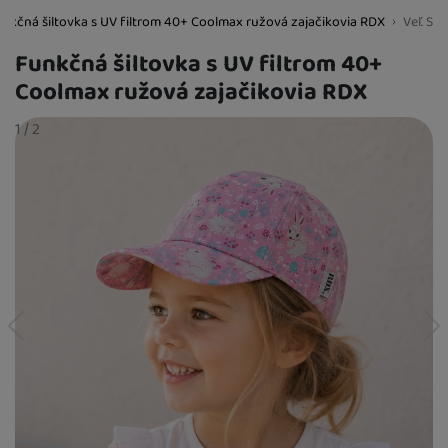
nkčná šiltovka s UV filtrom 40+ Coolmax ružová zajačikovia RDX
Veľ. S
BestBaby.cz
Funkčná šiltovka s UV filtrom 40+
Coolmax ružová zajačikovia RDX
Fotografie
slide
1
/
z
2
predchádzajúci
nasledujúci