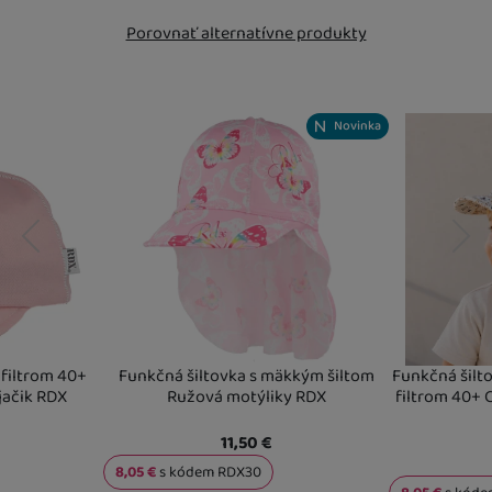
Porovnať alternatívne produkty
Novinka
predchádzajúci
nasledujúci
 filtrom 40+
Funkčná šiltovka s mäkkým šiltom
Funkčná šilt
jačik RDX
Ružová motýliky RDX
filtrom 40+ 
11,50
€
8,05
€
s kódem
RDX30