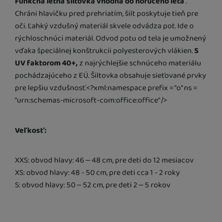
Funkčná letná šiltovka vhodná do horúceho leta
.
Chráni hlavičku pred prehriatím, šilt poskytuje tieň pre
oči. Ľahký vzdušný materiál skvele odvádza pot. Ide o
rýchloschnúci materiál. Odvod potu od tela je umožnený
vďaka špeciálnej konštrukcii polyesterových vlákien.
S
UV faktorom 40+,
z najrýchlejšie schnúceho materiálu
pochádzajúceho z EÚ. Šiltovka obsahuje sieťované prvky
pre lepšiu vzdušnosť.<?xml:namespace prefix = "o" ns =
"urn:schemas-microsoft-com:office:office" />
Veľkosť:
XXS:
obvod hlavy: 46 – 48 cm, pre deti do 12 mesiacov
XS: obvod hlavy: 48 - 50 cm, pre deti cca 1 - 2 roky
S: obvod hlavy: 50 – 52 cm, pre deti 2 – 5 rokov