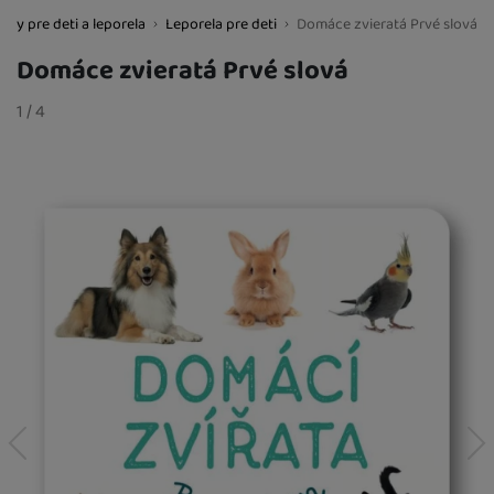
ihy pre deti a leporela
Leporela pre deti
Domáce zvieratá Prvé slová
BestBaby.cz
Domáce zvieratá Prvé slová
Fotografie
slide
1
/
z
4
predchádzajúci
nasledujúci