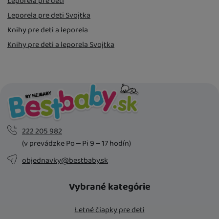
Leporela pre deti
Leporela pre deti Svojtka
Knihy pre deti a leporela
Knihy pre deti a leporela Svojtka
222 205 982
(v prevádzke Po – Pi 9 – 17 hodín)
objednavky@bestbaby.sk
Vybrané kategórie
Letné čiapky pre deti