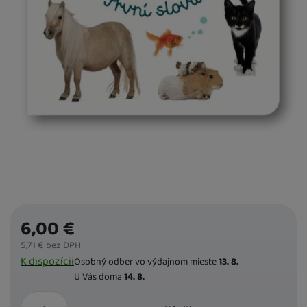
6,00
€
5,71
€
bez DPH
Dostupnost
K dispozícii
Osobný odber vo výdajnom mieste
13. 8.
U Vás doma
14. 8.
ks