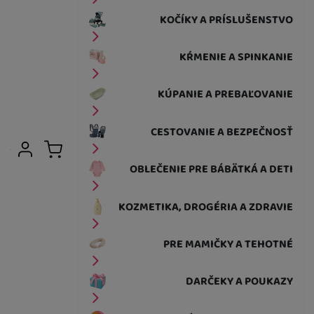
KOČÍKY A PRÍSLUŠENSTVO
KŔMENIE A SPINKANIE
KÚPANIE A PREBAĽOVANIE
CESTOVANIE A BEZPEČNOSŤ
Užívateľská sekcia
Prihlásiť sa
Košík
OBLEČENIE PRE BÁBÄTKÁ A DETI
KOZMETIKA, DROGÉRIA A ZDRAVIE
PRE MAMIČKY A TEHOTNÉ
DARČEKY A POUKAZY