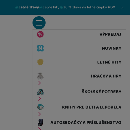
Zavrieť
Letné zľavy
Letné hity
30 % zľava na letné čiapky RDX
VÝPREDAJ
NOVINKY
LETNÉ HITY
HRAČKY A HRY
ŠKOLSKÉ POTREBY
KNIHY PRE DETI A LEPORELA
AUTOSEDAČKY A PRÍSLUŠENSTVO