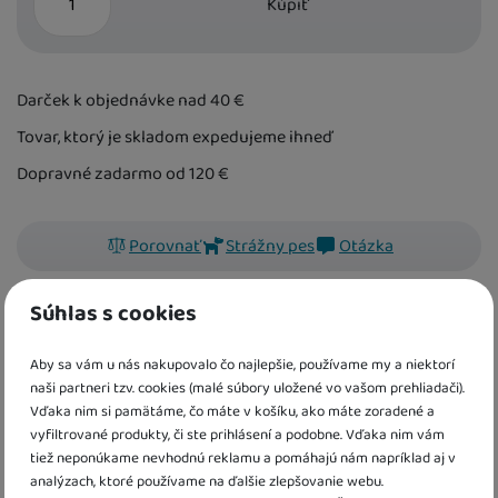
Kúpiť
Darček k objednávke nad 40
€
Tovar, ktorý je skladom expedujeme ihneď
Dopravné zadarmo od 120
€
Porovnať
Strážny pes
Otázka
Súhlas s cookies
kód:
SV6435
EAN:
9788025633731
Aby sa vám u nás nakupovalo čo najlepšie, používame my a niektorí
V tomto leporele s prvými slovami sa najmenšie deti
naši partneri tzv. cookies (malé súbory uložené vo vašom prehliadači).
zoznámia s najrôznejšími domácimi zvieratami. Reálne
Vďaka nim si pamätáme, čo máte v košíku, ako máte zoradené a
fotografie s menovkami pre ľahké učenie prvých slov.
vyfiltrované produkty, či ste prihlásení a podobne. Vďaka nim vám
tiež neponúkame nevhodnú reklamu a pomáhajú nám napríklad aj v
analýzach, ktoré používame na ďalšie zlepšovanie webu.