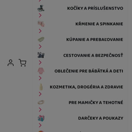
KOČÍKY A PRÍSLUŠENSTVO
KŔMENIE A SPINKANIE
KÚPANIE A PREBAĽOVANIE
CESTOVANIE A BEZPEČNOSŤ
Užívateľská sekcia
Prihlásiť sa
Košík
OBLEČENIE PRE BÁBÄTKÁ A DETI
KOZMETIKA, DROGÉRIA A ZDRAVIE
PRE MAMIČKY A TEHOTNÉ
DARČEKY A POUKAZY