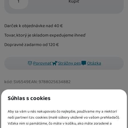
Kúpiť
Darček k objednávke nad 40
€
Tovar, ktorý je skladom expedujeme ihneď
Dopravné zadarmo od 120
€
Porovnať
Strážny pes
Otázka
kód:
SV6549
EAN:
9788025634882
Súhlas s cookies
V tejto knihe plnej veselých zvierat z farmy nájdete hmatové
cestičky so zvukmi. Deti si precvičia jemnú motoriku a
dozvedia sa niečo nové o zvieratkách z farmy.
Aby sa vám u nás nakupovalo čo najlepšie, používame my a niektorí
naši partneri tzv. cookies (malé súbory uložené vo vašom prehliadači).
Vďaka nim si pamätáme, čo máte v košíku, ako máte zoradené a