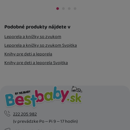
vo výdajnom mieste
Osobný odber vo výdajnom mieste
11. 8.
14. 8.
Osobný odber 
U Vás doma
17. 8.
U Vás doma
17. 
o výdajnom mieste
14. 8.
Podobné produkty nájdete v
Leporela a knižky so zvukom
Leporela a knižky so zvukom Svojtka
Knihy pre deti a leporela
Knihy pre deti a leporela Svojtka
222 205 982
(v prevádzke Po – Pi 9 – 17 hodín)