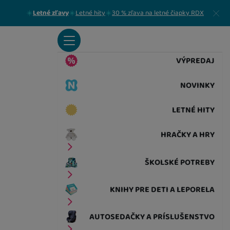
Zavrieť
Letné zľavy
Letné hity
30 % zľava na letné čiapky RDX
VÝPREDAJ
NOVINKY
LETNÉ HITY
HRAČKY A HRY
ŠKOLSKÉ POTREBY
KNIHY PRE DETI A LEPORELA
AUTOSEDAČKY A PRÍSLUŠENSTVO