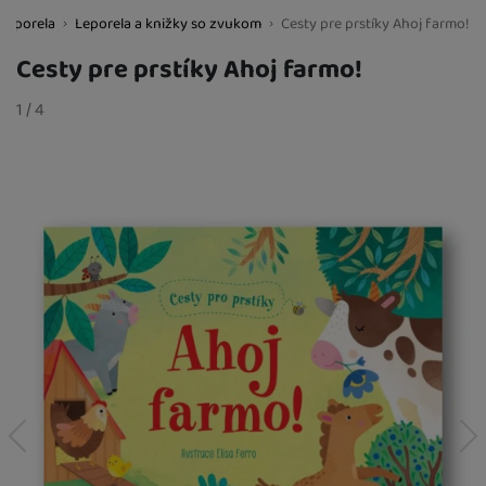
 leporela
Leporela a knižky so zvukom
Cesty pre prstíky Ahoj farmo!
BestBaby.cz
Cesty pre prstíky Ahoj farmo!
Fotografie
slide
1
/
z
4
predchádzajúci
nasledujúci