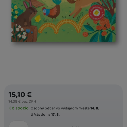
15,10
€
14,38
€
bez DPH
Dostupnost
K dispozícii
Osobný odber vo výdajnom mieste
14. 8.
U Vás doma
17. 8.
ks