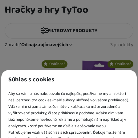
Hračky a hry TyToo
FILTROVAT PRODUKTY
Cena
(€)
Zoradiť
Od najzaujímavejších
3 produkty
Nájdený
Od najzaujímavejších
Pohlavie
Najlacnejšie
Produkty
Najdrahšie
Obľúbené
Obľúbené
pre chlapcov
(
2
)
Vek detí
až
Najviac zlacnené
pre dievčatá
(
3
)
3 roky
(
2
)
Súhlas s cookies
Materiál hračky
Od najpredávanejších
pre dievčatá i chlapcov - unisex
(
2
)
4 roky
(
2
)
plastové
(
2
)
Dostupnost
5 rokov
Aby sa vám u nás nakupovalo čo najlepšie, používame my a niektorí
(
2
)
krieda
(
1
)
naši partneri tzv. cookies (malé súbory uložené vo vašom prehliadači).
6 rokov
K dispozícii
(
3
)
(
3
)
Extra
Vďaka nim si pamätáme, čo máte v košíku, ako máte zoradené a
7 rokov
(
3
)
vyfiltrované produkty, či ste prihlásení a podobne. Vďaka nim vám
Akce
(
3
)
8 rokov
(
2
)
tiež neponúkame nevhodnú reklamu a pomáhajú nám napríklad aj v
9 rokov
analýzach, ktoré používame na ďalšie zlepšovanie webu.
(
1
)
Potrebujeme však váš súhlas s ich spracovaním. Ďakujeme, že nám
Tetovanie TyToo
TyToo Happy Birthday
10 rokov
(
1
)