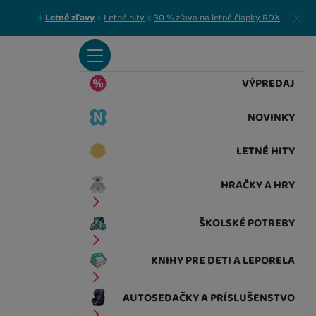
Zavrieť
Letné zľavy
Letné hity
30 % zľava na letné čiapky RDX
VÝPREDAJ
NOVINKY
LETNÉ HITY
HRAČKY A HRY
ŠKOLSKÉ POTREBY
KNIHY PRE DETI A LEPORELA
AUTOSEDAČKY A PRÍSLUŠENSTVO