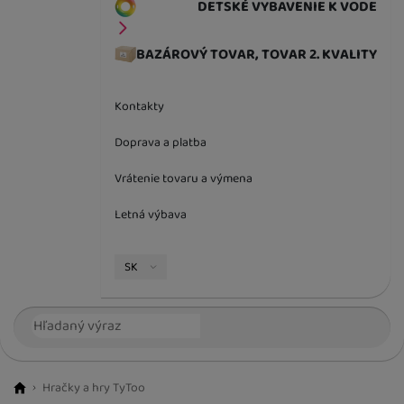
DETSKÉ VYBAVENIE K VODE
BAZÁROVÝ TOVAR, TOVAR 2. KVALITY
Kontakty
Doprava a platba
Vrátenie tovaru a výmena
Letná výbava
Jazyková verzia
SK
Vyhľadávanie
Hľada
Hračky a hry TyToo
BestBaby.cz