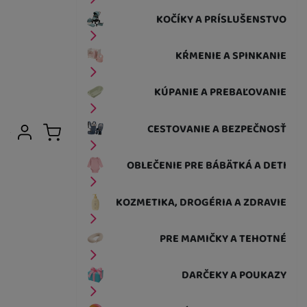
KOČÍKY A PRÍSLUŠENSTVO
KŔMENIE A SPINKANIE
KÚPANIE A PREBAĽOVANIE
Užívateľská sekcia
CESTOVANIE A BEZPEČNOSŤ
Prihlásiť sa
Košík
OBLEČENIE PRE BÁBÄTKÁ A DETI
KOZMETIKA, DROGÉRIA A ZDRAVIE
PRE MAMIČKY A TEHOTNÉ
DARČEKY A POUKAZY