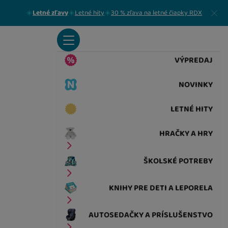
Zavrieť
Letné zľavy
Letné hity
30 % zľava na letné čiapky RDX
VÝPREDAJ
NOVINKY
LETNÉ HITY
HRAČKY A HRY
ŠKOLSKÉ POTREBY
KNIHY PRE DETI A LEPORELA
AUTOSEDAČKY A PRÍSLUŠENSTVO