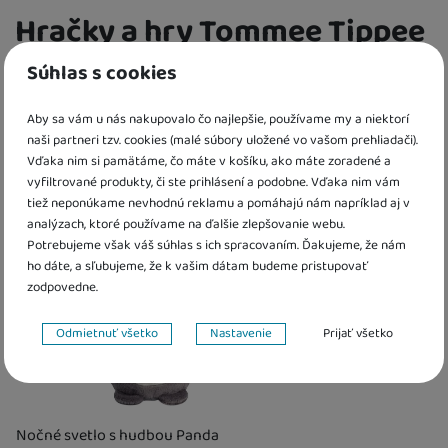
Hračky a hry Tommee Tippee
Súhlas s cookies
FILTROVAT PRODUKTY
Aby sa vám u nás nakupovalo čo najlepšie, používame my a niektorí
Cena
(€)
naši partneri tzv. cookies (malé súbory uložené vo vašom prehliadači).
Zoradiť
Od najzaujímavejších
1 produkt
Nájden
Od najzaujímavejších
Vďaka nim si pamätáme, čo máte v košíku, ako máte zoradené a
Pohlavie
Najlacnejšie
vyfiltrované produkty, či ste prihlásení a podobne. Vďaka nim vám
Produkty
tiež neponúkame nevhodnú reklamu a pomáhajú nám napríklad aj v
Najdrahšie
Obľúbené
pre chlapcov
(
1
)
Vek detí
až
analýzach, ktoré používame na ďalšie zlepšovanie webu.
Najviac zlacnené
pre dievčatá
(
1
)
Darček zadarmo
Potrebujeme však váš súhlas s ich spracovaním. Ďakujeme, že nám
od narodenia
(
1
)
Materiál hračky
Od najpredávanejších
pre dievčatá i chlapcov - unisex
(
1
)
ho dáte, a sľubujeme, že k vašim dátam budeme pristupovať
3 mesiace
(
1
)
zodpovedne.
plyšové
(
1
)
Dostupnost
6 mesiacov
(
1
)
Nastavenie súhlasov s kategóriami cookies
12 mesiacov
K dispozícii
(
1
)
(
1
)
Extra
Odmietnuť všetko
Nastavenie
Prijať všetko
Technické
Technické
-
bez týchto cookies náš web nebude fungovať
.
Akce
(
1
)
VŽDY AKTÍVNE
Nočné svetlo s hudbou Panda
Technické cookies umožňujú váš priechod nákupným košíkom,