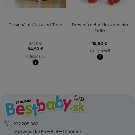
Drevená pirátska loď Tidlo
Drevená debnička s ovocím
Tidlo
15,80
€
87,50
€
84,50
€
K dispozícii
K dispozícii
Kdy zboží dostanete?
Kdy zboží dostanete?
Osobný odber vo výdajnom mieste
1
Osobný odber vo výdajnom mieste
13. 8.
U Vás doma
14. 8.
U Vás doma
14. 8.
222 205 982
(v prevádzke Po – Pi 9 – 17 hodín)