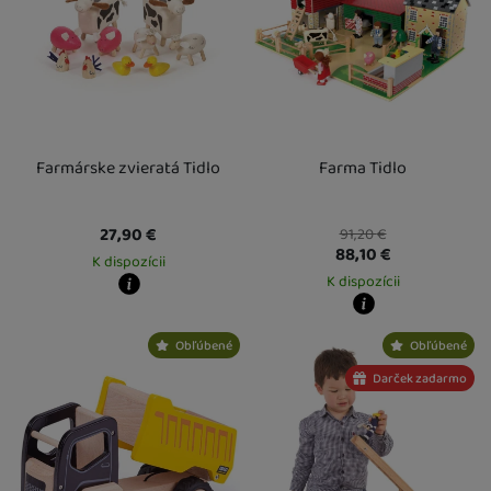
Farmárske zvieratá Tidlo
Farma Tidlo
27,90
€
91,20
€
88,10
€
K dispozícii
K dispozícii
Kdy zboží dostanete?
Osobný odber vo výdajnom mieste
13. 8.
Kdy zboží dostanete?
Obľúbené
Obľúbené
U Vás doma
14. 8.
Osobný odber vo výdajnom mieste
1
U Vás doma
14. 8.
Darček zadarmo