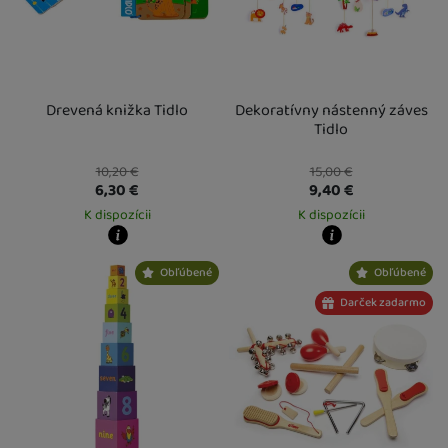
Drevená knižka Tidlo
Dekoratívny nástenný záves
Tidlo
10,20
€
15,00
€
6,30
€
9,40
€
K dispozícii
K dispozícii
Kdy zboží dostanete?
Kdy zboží dostanete?
Obľúbené
Obľúbené
Osobný odber vo výdajnom mieste
14. 8.
Osobný odber vo výdajnom mieste
1
U Vás doma
17. 8.
U Vás doma
17. 8.
Darček zadarmo