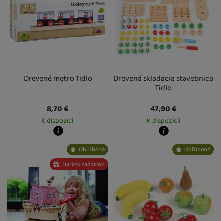
Drevené metro Tidlo
Drevená skladacia stavebnica
Tidlo
8,70
€
47,90
€
K dispozícii
K dispozícii
Kdy zboží dostanete?
Kdy zboží dostanete?
Obľúbené
Obľúbené
Osobný odber vo výdajnom mieste
13. 8.
Osobný odber vo výdajnom mieste
1
U Vás doma
14. 8.
U Vás doma
14. 8.
Darček zadarmo