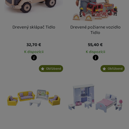
Drevený sklápač Tidlo
Drevené požiarne vozidlo
Tidlo
32,70
€
55,40
€
K dispozícii
K dispozícii
Kdy zboží dostanete?
Kdy zboží dostanete?
Obľúbené
Obľúbené
Osobný odber vo výdajnom mieste
13. 8.
Osobný odber vo výdajnom mieste
1
U Vás doma
14. 8.
U Vás doma
14. 8.