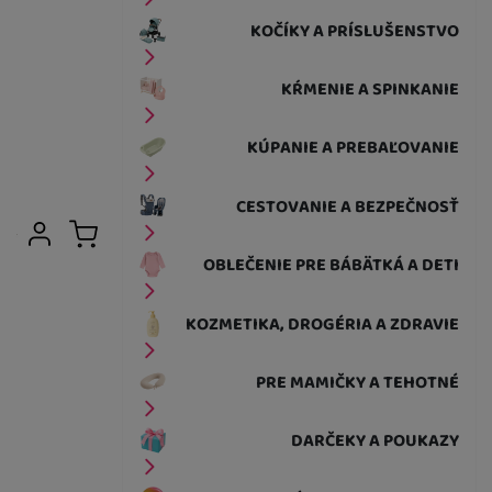
KOČÍKY A PRÍSLUŠENSTVO
KŔMENIE A SPINKANIE
KÚPANIE A PREBAĽOVANIE
CESTOVANIE A BEZPEČNOSŤ
Užívateľská sekcia
Prihlásiť sa
Košík
OBLEČENIE PRE BÁBÄTKÁ A DETI
KOZMETIKA, DROGÉRIA A ZDRAVIE
PRE MAMIČKY A TEHOTNÉ
DARČEKY A POUKAZY