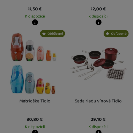
11,50
€
12,00
€
K dispozícii
K dispozícii
Kdy zboží dostanete?
Kdy zboží dostanete?
Obľúbené
Obľúbené
Osobný odber vo výdajnom mieste
14. 8.
Osobný odber vo výdajnom mieste
1
U Vás doma
17. 8.
U Vás doma
14. 8.
Matrioška Tidlo
Sada riadu vínová Tidlo
30,80
€
29,10
€
K dispozícii
K dispozícii