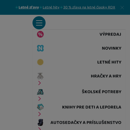
Zavrieť
Letné zľavy
Letné hity
30 % zľava na letné čiapky RDX
VÝPREDAJ
NOVINKY
LETNÉ HITY
HRAČKY A HRY
ŠKOLSKÉ POTREBY
KNIHY PRE DETI A LEPORELA
AUTOSEDAČKY A PRÍSLUŠENSTVO