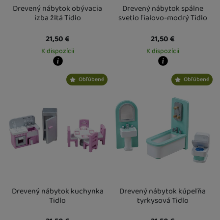
Drevený nábytok obývacia
Drevený nábytok spálne
izba žltá Tidlo
svetlo fialovo-modrý Tidlo
21,50
€
21,50
€
K dispozícii
K dispozícii
Kdy zboží dostanete?
Kdy zboží dostanete?
Obľúbené
Obľúbené
Osobný odber vo výdajnom mieste
13. 8.
Osobný odber vo výdajnom mieste
1
U Vás doma
14. 8.
U Vás doma
14. 8.
Drevený nábytok kuchynka
Drevený nábytok kúpeľňa
Tidlo
tyrkysová Tidlo