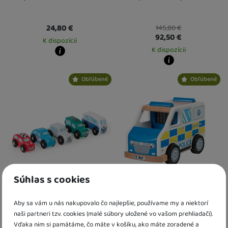
24,80
€
145,80
€
92,50
€
K dispozícii
K dispozícii
Kdy zboží dostanete?
Osobný odber vo výdajnom mieste
13. 8.
Kdy zboží dostanete?
Obľúbené
Obľúbené
U Vás doma
14. 8.
Osobný odber vo výdajnom mieste
1
U Vás doma
14. 8.
Súhlas s cookies
Set retro vozidiel Tidlo
Set Policajná dodávka Tidlo
Aby sa vám u nás nakupovalo čo najlepšie, používame my a niektorí
naši partneri tzv. cookies (malé súbory uložené vo vašom prehliadači).
Vďaka nim si pamätáme, čo máte v košíku, ako máte zoradené a
21,60
€
27,90
€