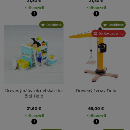
21,50
€
21,50
€
K dispozícii
K dispozícii
Kdy zboží dostanete?
Kdy zboží dostanete?
Obľúbené
Obľúbené
Osobný odber vo výdajnom mieste
13. 8.
Osobný odber vo výdajnom mieste
1
U Vás doma
14. 8.
U Vás doma
14. 8.
Darček zadarmo
Drevený nábytok detská izba
Drevený žeriav Tidlo
žltá Tidlo
21,60
€
65,00
€
K dispozícii
K dispozícii
Kdy zboží dostanete?
Kdy zboží dostanete?