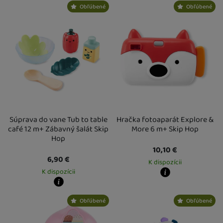
Obľúbené
Obľúbené
Osobný odber vo výdajnom mieste
13. 8.
Osobný odber vo výdajnom mieste
1
U Vás doma
14. 8.
U Vás doma
14. 8.
Súprava do vane Tub to table
Hračka fotoaparát Explore &
café 12 m+ Zábavný šalát Skip
More 6 m+ Skip Hop
Hop
10,10
€
6,90
€
K dispozícii
K dispozícii
Kdy zboží dostanete?
Osobný odber vo výdajnom mieste
1
Kdy zboží dostanete?
Obľúbené
Obľúbené
U Vás doma
14. 8.
Osobný odber vo výdajnom mieste
13. 8.
U Vás doma
14. 8.