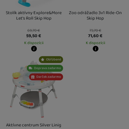
Stolík aktívny Explore&More
Zoo odrážadlo 3v1 Ride-On
Let's Roll Skip Hop
Skip Hop
69,70
€
73,70
€
59,50
€
71,60
€
K dispozícii
K dispozícii
Kdy zboží dostanete?
Kdy zboží dostanete?
Obľúbené
Osobný odber vo výdajnom mieste
13. 8.
Osobný odber vo výdajnom mieste
1
U Vás doma
14. 8.
U Vás doma
17. 8.
Doprava zadarmo
Darček zadarmo
Aktívne centrum Silver Linig