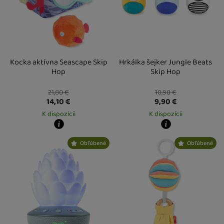
Kocka aktívna Seascape Skip
Hrkálka šejker Jungle Beats
Hop
Skip Hop
21,80
€
10,90
€
14,10
€
9,90
€
K dispozícii
K dispozícii
Kdy zboží dostanete?
Kdy zboží dostanete?
Obľúbené
Obľúbené
Osobný odber vo výdajnom mieste
13. 8.
Osobný odber vo výdajnom mieste
1
U Vás doma
14. 8.
U Vás doma
14. 8.