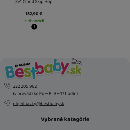
3v1 Cloud Skip Hop
152,90
€
K dispozícii
Kdy zboží dostanete?
Osobný odber vo výdajnom mieste
13. 8.
U Vás doma
14. 8.
222 205 982
(v prevádzke Po – Pi 9 – 17 hodín)
objednavky@bestbaby.sk
Vybrané kategórie