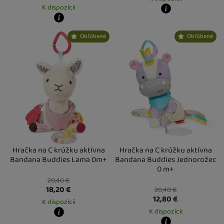
K dispozícii
Kdy zboží dostanete?
Kdy zboží dostanete?
Osobný odber vo výdajnom mieste
1
Obľúbené
Obľúbené
Osobný odber vo výdajnom mieste
17. 8.
U Vás doma
20. 8.
U Vás doma
18. 8.
Hračka na C krúžku aktívna
Hračka na C krúžku aktívna
Bandana Buddies Lama 0m+
Bandana Buddies Jednorožec
0 m+
20,40
€
18,20
€
20,40
€
12,80
€
K dispozícii
K dispozícii