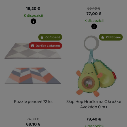
18,20
€
85,40
€
77,00
€
K dispozícii
K dispozícii
Kdy zboží dostanete?
Osobný odber vo výdajnom mieste
13. 8.
Kdy zboží dostanete?
Obľúbené
Obľúbené
U Vás doma
14. 8.
Osobný odber vo výdajnom mieste
1
U Vás doma
14. 8.
Darček zadarmo
Puzzle penové 72 ks
Skip Hop Hračka na C krúžku
Avokádo 0 m+
19,40
€
74,80
€
69,10
€
K dispozícii