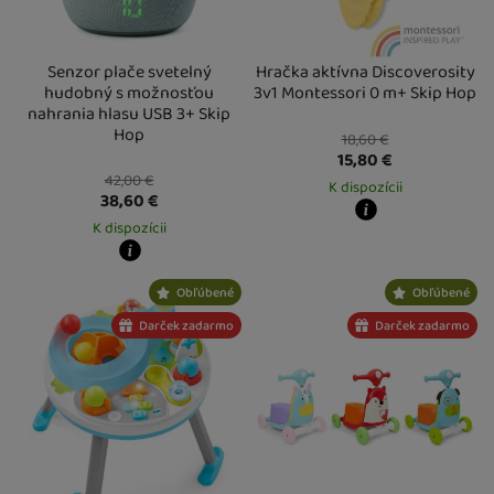
Senzor plače svetelný
Hračka aktívna Discoverosity
hudobný s možnosťou
3v1 Montessori 0 m+ Skip Hop
nahrania hlasu USB 3+ Skip
Hop
18,60
€
15,80
€
42,00
€
K dispozícii
38,60
€
K dispozícii
Kdy zboží dostanete?
Osobný odber vo výdajnom mieste
1
U Vás doma
14. 8.
Kdy zboží dostanete?
Obľúbené
Obľúbené
Osobný odber vo výdajnom mieste
13. 8.
U Vás doma
14. 8.
Darček zadarmo
Darček zadarmo