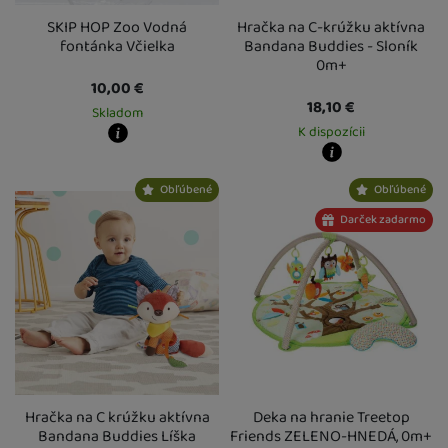
3 roky
(
12
)
kovové
(
1
)
SKIP HOP Zoo Vodná
Hračka na C-krúžku aktívna
4 roky
(
4
)
penové
(
1
)
fontánka Včielka
Bandana Buddies - Sloník
5 rokov
(
2
)
0m+
6 rokov
(
1
)
10,00
€
18,10
€
Skladom
K dispozícii
Kdy zboží dostanete?
skladem 1 ks
:
Osobný odber vo výdajnom mieste
11. 8.
Kdy zboží dostanete?
Obľúbené
Obľúbené
U Vás doma
12. 8.
Osobný odber vo výdajnom mieste
1
2 a více ks
:
Osobný odber vo výdajnom mieste
13. 8.
U Vás doma
14. 8.
Darček zadarmo
U Vás doma
14. 8.
Hračka na C krúžku aktívna
Deka na hranie Treetop
Bandana Buddies Líška
Friends ZELENO-HNEDÁ, 0m+