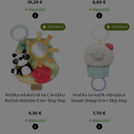
19,20
€
8,60
€
K dispozícii
K dispozícii
Kdy zboží dostanete?
Kdy zboží dostanete?
Obľúbené
Obľúbené
Osobný odber vo výdajnom mieste
13. 8.
Osobný odber vo výdajnom mieste
1
U Vás doma
14. 8.
U Vás doma
14. 8.
Knižka edukačná na C krúžku
Hračka na kočík vibrujúca
Ročné obdobie 0 m+ Skip Hop
Sweet Sheep 0 m+ Skip Hop
9,30
€
7,70
€
K dispozícii
K dispozícii
Kdy zboží dostanete?
Kdy zboží dostanete?