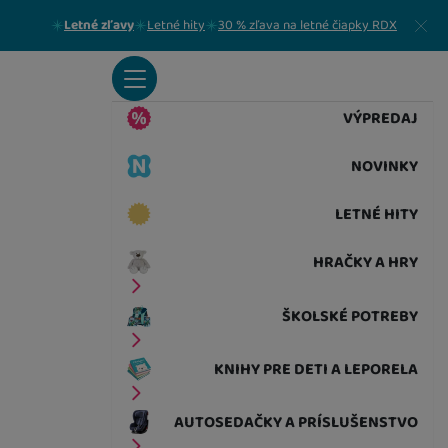
Zavrieť
Letné zľavy
Letné hity
30 % zľava na letné čiapky RDX
VÝPREDAJ
NOVINKY
LETNÉ HITY
HRAČKY A HRY
ŠKOLSKÉ POTREBY
KNIHY PRE DETI A LEPORELA
AUTOSEDAČKY A PRÍSLUŠENSTVO