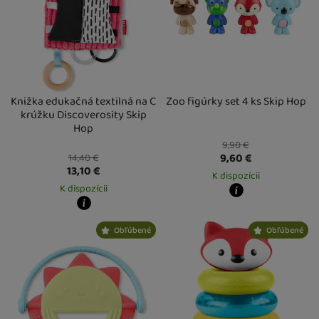
Knižka edukačná textilná na C
Zoo figúrky set 4 ks Skip Hop
krúžku Discoverosity Skip
Hop
9,90
€
9,60
€
14,40
€
13,10
€
K dispozícii
K dispozícii
Kdy zboží dostanete?
Osobný odber vo výdajnom mieste
1
Kdy zboží dostanete?
Obľúbené
Obľúbené
U Vás doma
14. 8.
Osobný odber vo výdajnom mieste
13. 8.
U Vás doma
14. 8.