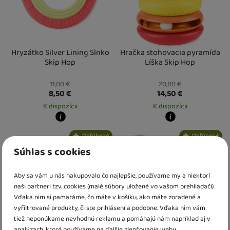
Hryzátko Silver Lining Slnko
Hračka stohovacia pyramída
Skip Hop
Líška Skip Hop
11,00
€
20,80
€
8,50
€
14,50
€
K dispozícii
K dispozícii
Kdy zboží dostanete?
Kdy zboží dostanete?
Obľúbené
Obľúbené
Osobný odber vo výdajnom mieste
13. 8.
Osobný odber vo výdajnom mieste
1
U Vás doma
14. 8.
U Vás doma
14. 8.
Súhlas s cookies
Aby sa vám u nás nakupovalo čo najlepšie, používame my a niektorí
naši partneri tzv. cookies (malé súbory uložené vo vašom prehliadači).
Vďaka nim si pamätáme, čo máte v košíku, ako máte zoradené a
vyfiltrované produkty, či ste prihlásení a podobne. Vďaka nim vám
tiež neponúkame nevhodnú reklamu a pomáhajú nám napríklad aj v
analýzach, ktoré používame na ďalšie zlepšovanie webu.