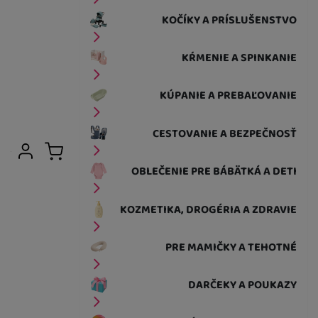
KOČÍKY A PRÍSLUŠENSTVO
KŔMENIE A SPINKANIE
KÚPANIE A PREBAĽOVANIE
CESTOVANIE A BEZPEČNOSŤ
Užívateľská sekcia
Prihlásiť sa
Košík
OBLEČENIE PRE BÁBÄTKÁ A DETI
KOZMETIKA, DROGÉRIA A ZDRAVIE
PRE MAMIČKY A TEHOTNÉ
DARČEKY A POUKAZY