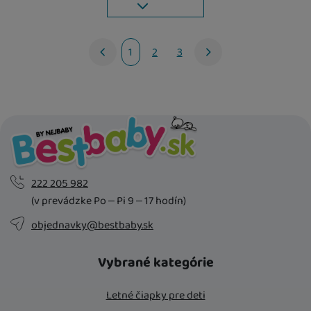
1
2
3
nasledujúci
222 205 982
(v prevádzke Po – Pi 9 – 17 hodín)
objednavky@bestbaby.sk
Vybrané kategórie
Letné čiapky pre deti