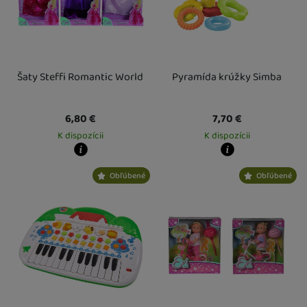
Šaty Steffi Romantic World
Pyramída krúžky Simba
6,80
€
7,70
€
K dispozícii
K dispozícii
Kdy zboží dostanete?
Kdy zboží dostanete?
Obľúbené
Obľúbené
Osobný odber vo výdajnom mieste
14. 8.
Osobný odber vo výdajnom mieste
1
U Vás doma
17. 8.
U Vás doma
17. 8.