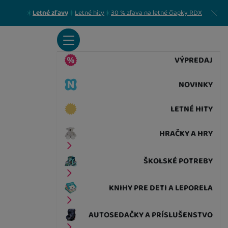
Zavrieť
Letné zľavy
Letné hity
30 % zľava na letné čiapky RDX
VÝPREDAJ
NOVINKY
LETNÉ HITY
HRAČKY A HRY
ŠKOLSKÉ POTREBY
KNIHY PRE DETI A LEPORELA
AUTOSEDAČKY A PRÍSLUŠENSTVO