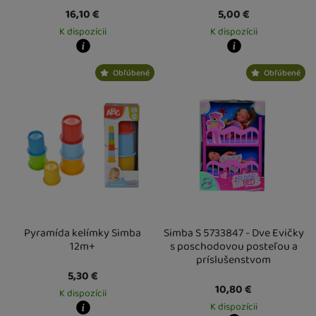
16,10
€
5,00
€
K dispozícii
K dispozícii
Kdy zboží dostanete?
Kdy zboží dostanete?
Obľúbené
Obľúbené
Osobný odber vo výdajnom mieste
14. 8.
Osobný odber vo výdajnom mieste
1
U Vás doma
17. 8.
U Vás doma
17. 8.
Pyramída kelímky Simba
Simba S 5733847 - Dve Evičky
12m+
s poschodovou posteľou a
príslušenstvom
5,30
€
10,80
€
K dispozícii
K dispozícii