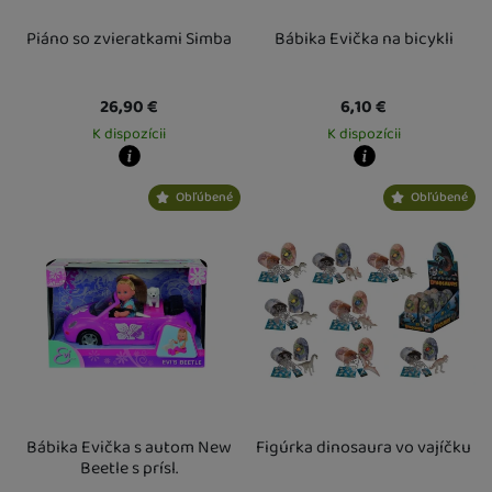
Piáno so zvieratkami Simba
Bábika Evička na bicykli
26,90
€
6,10
€
K dispozícii
K dispozícii
Kdy zboží dostanete?
Kdy zboží dostanete?
Obľúbené
Obľúbené
Osobný odber vo výdajnom mieste
14. 8.
Osobný odber vo výdajnom mieste
1
U Vás doma
17. 8.
U Vás doma
17. 8.
Bábika Evička s autom New
Figúrka dinosaura vo vajíčku
Beetle s prísl.