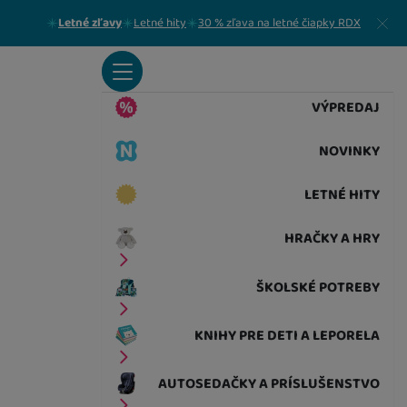
Zavrieť
Letné zľavy
Letné hity
30 % zľava na letné čiapky RDX
VÝPREDAJ
NOVINKY
LETNÉ HITY
HRAČKY A HRY
ŠKOLSKÉ POTREBY
KNIHY PRE DETI A LEPORELA
AUTOSEDAČKY A PRÍSLUŠENSTVO