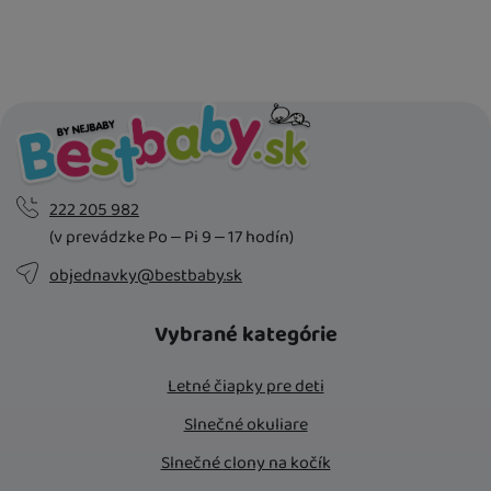
Kdy zboží dostanete?
Osobný odber vo výdajnom mieste
14. 8.
U Vás doma
17. 8.
222 205 982
(v prevádzke Po – Pi 9 – 17 hodín)
objednavky@bestbaby.sk
Vybrané kategórie
Letné čiapky pre deti
Slnečné okuliare
Slnečné clony na kočík