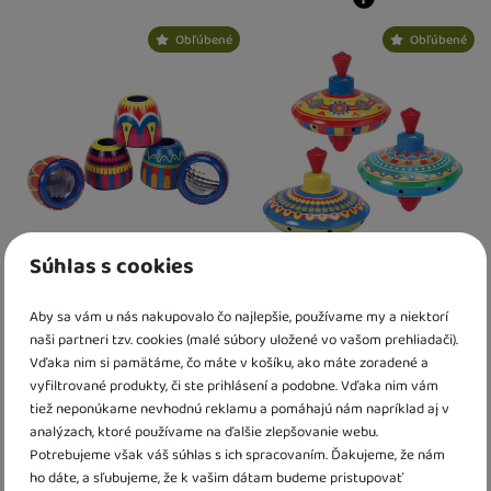
Kdy zboží dostanete?
skladem 1 ks
:
Osobný odber vo výdajnom mieste
Kdy zboží dostanete?
11. 8.
Obľúbené
Obľúbené
U Vás doma
12. 8.
skladem 2 ks
:
Osobný odber vo výda
2 a více ks
:
Osobný odber vo výdajnom mieste
U Vás doma
17. 8.
12. 8.
U Vás doma
18. 8.
3 a více ks
:
Osobný odber vo výdajn
U Vás doma
18. 8.
Súhlas s cookies
Kovové oko muchy Schylling
Kovová retro káča Schylling
Aby sa vám u nás nakupovalo čo najlepšie, používame my a niektorí
naši partneri tzv. cookies (malé súbory uložené vo vašom prehliadači).
4,80
€
10,40
€
Vďaka nim si pamätáme, čo máte v košíku, ako máte zoradené a
K dispozícii
K dispozícii
vyfiltrované produkty, či ste prihlásení a podobne. Vďaka nim vám
tiež neponúkame nevhodnú reklamu a pomáhajú nám napríklad aj v
Kdy zboží dostanete?
Kdy zboží dostanete?
analýzach, ktoré používame na ďalšie zlepšovanie webu.
Obľúbené
Obľúbené
Osobný odber vo výdajnom mieste
14. 8.
Osobný odber vo výdajnom mieste
1
Potrebujeme však váš súhlas s ich spracovaním. Ďakujeme, že nám
U Vás doma
17. 8.
U Vás doma
17. 8.
ho dáte, a sľubujeme, že k vašim dátam budeme pristupovať