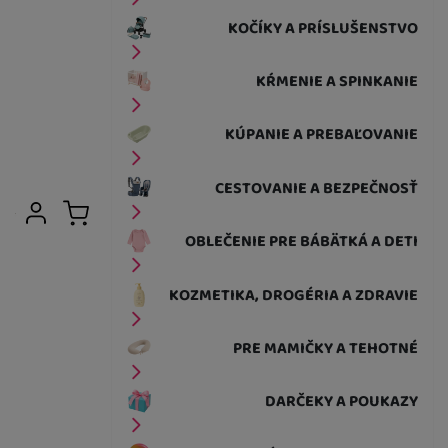
KOČÍKY A PRÍSLUŠENSTVO
KŔMENIE A SPINKANIE
KÚPANIE A PREBAĽOVANIE
CESTOVANIE A BEZPEČNOSŤ
Užívateľská sekcia
Prihlásiť sa
Košík
OBLEČENIE PRE BÁBÄTKÁ A DETI
KOZMETIKA, DROGÉRIA A ZDRAVIE
PRE MAMIČKY A TEHOTNÉ
DARČEKY A POUKAZY