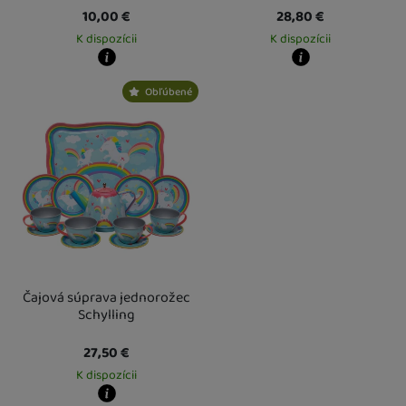
10,00
€
28,80
€
K dispozícii
K dispozícii
Kdy zboží dostanete?
Kdy zboží dostanete?
Obľúbené
Osobný odber vo výdajnom mieste
14. 8.
Osobný odber vo výdajnom mieste
1
U Vás doma
17. 8.
U Vás doma
17. 8.
Čajová súprava jednorožec
Schylling
27,50
€
K dispozícii