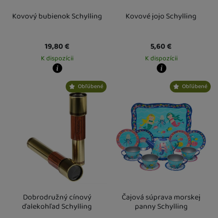
Kovový bubienok Schylling
Kovové jojo Schylling
19,80
€
5,60
€
K dispozícii
K dispozícii
Kdy zboží dostanete?
Kdy zboží dostanete?
Obľúbené
Obľúbené
Osobný odber vo výdajnom mieste
14. 8.
Osobný odber vo výdajnom mieste
1
U Vás doma
17. 8.
U Vás doma
17. 8.
Dobrodružný cínový
Čajová súprava morskej
ďalekohľad Schylling
panny Schylling