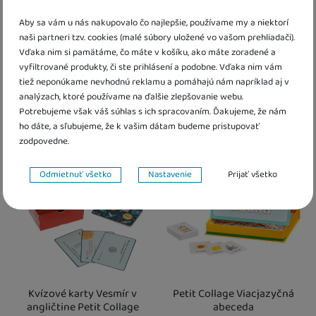
Senzorické puzzle Nájdi
Moje prvé hláskovanie puzzle
Aby sa vám u nás nakupovalo čo najlepšie, používame my a niektorí
obľúbený predmet Petit
so zvieratkami v angličtine
naši partneri tzv. cookies (malé súbory uložené vo vašom prehliadači).
Collage
Petit Collage
Vďaka nim si pamätáme, čo máte v košíku, ako máte zoradené a
vyfiltrované produkty, či ste prihlásení a podobne. Vďaka nim vám
20,10
€
14,70
€
tiež neponúkame nevhodnú reklamu a pomáhajú nám napríklad aj v
K dispozícii
K dispozícii
analýzach, ktoré používame na ďalšie zlepšovanie webu.
Potrebujeme však váš súhlas s ich spracovaním. Ďakujeme, že nám
Kdy zboží dostanete?
Kdy zboží dostanete?
ho dáte, a sľubujeme, že k vašim dátam budeme pristupovať
Obľúbené
Obľúbené
Osobný odber vo výdajnom mieste
14. 8.
Osobný odber vo výdajnom mieste
1
zodpovedne.
U Vás doma
17. 8.
U Vás doma
17. 8.
Nastavenie súhlasov s kategóriami cookies
Odmietnuť všetko
Nastavenie
Prijať všetko
Technické
Technické
-
bez týchto cookies náš web nebude fungovať
.
VŽDY AKTÍVNE
Technické cookies umožňujú váš priechod nákupným košíkom,
Preferenčné a rozšírené funkcie
Preferenčné a rozšírené funkcie
-
aby ste nemuseli všetko
porovnávanie produktov a ďalšie nevyhnutné funkcie.
nastavovať znova a aby ste sa s nami mohli spojiť napr. pomocou
chatu
.
Kvízové ​​karty Vesmír v
Petit Collage Viacjazyčná
Povolené
angličtine Petit Collage
abeceda