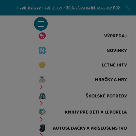
Zavrieť
Letné zľavy
Letné hity
30 % zľava na letné čiapky RDX
VÝPREDAJ
NOVINKY
LETNÉ HITY
HRAČKY A HRY
ŠKOLSKÉ POTREBY
KNIHY PRE DETI A LEPORELA
AUTOSEDAČKY A PRÍSLUŠENSTVO