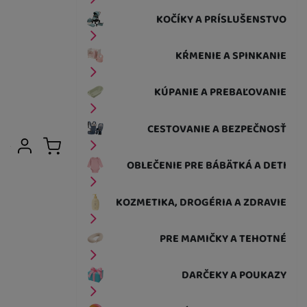
KOČÍKY A PRÍSLUŠENSTVO
KŔMENIE A SPINKANIE
KÚPANIE A PREBAĽOVANIE
CESTOVANIE A BEZPEČNOSŤ
Užívateľská sekcia
Prihlásiť sa
Košík
OBLEČENIE PRE BÁBÄTKÁ A DETI
KOZMETIKA, DROGÉRIA A ZDRAVIE
PRE MAMIČKY A TEHOTNÉ
DARČEKY A POUKAZY