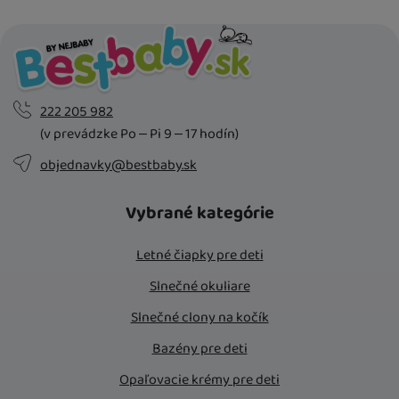
222 205 982
(v prevádzke Po – Pi 9 – 17 hodín)
objednavky@bestbaby.sk
Vybrané kategórie
Letné čiapky pre deti
Slnečné okuliare
Slnečné clony na kočík
Bazény pre deti
Opaľovacie krémy pre deti