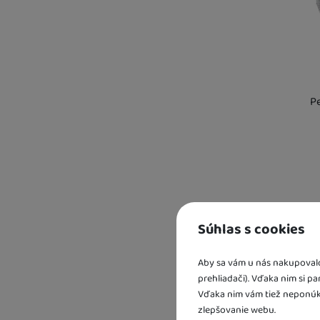
P
Kd
Os
U 
Súhlas s cookies
Aby sa vám u nás nakupovalo 
prehliadači). Vďaka nim si p
Vďaka nim vám tiež neponúk
zlepšovanie webu.