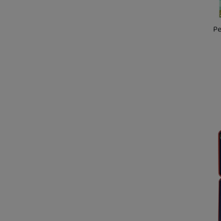
Marketingové cookies použí
Pe
stránkach, tak aj na stránkac
Kd
Os
U 