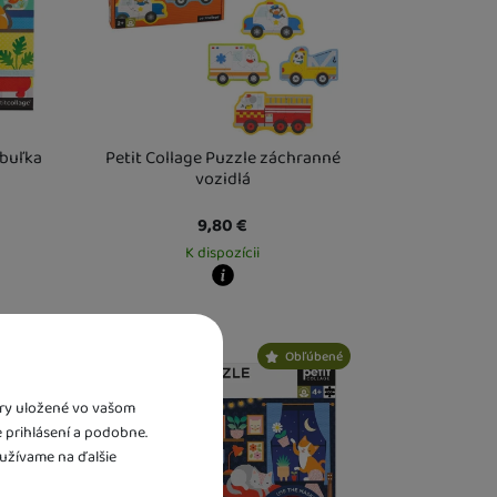
MAJSTROV
Spejbl a Hurvínek
Spiderman
Stitch
abuľka
Petit Collage Puzzle záchranné
vozidlá
Super Mario
9,80
€
K dispozícii
Tlapková Patrola
Kdy zboží dostanete?
este
13. 8.
Osobný odber vo výdajnom mieste
13. 8.
Transformers
HRY NA PROFESIE
Doktori a doktorky
U Vás doma
14. 8.
ľúbené
Obľúbené
Trollovia
Obchod, pokladne
bory uložené vo vašom
e prihlásení a podobne.
Vaiana
užívame na ďalšie
Vedci