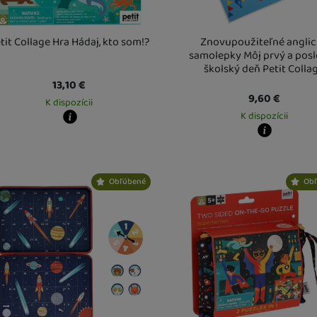
NÁUČNÉ A VÝUKOVÉ
vame my alebo naši partneri, aby sme vám mohli zobrazovať vhodný obsah 
tit Collage Hra Hádaj, kto som!?
Znovupoužiteľné angli
h tretích strán.
samolepky Môj prvý a pos
školský deň Petit Colla
13,10
€
9,60
€
K dispozícii
K dispozícii
y zboží dostanete?
obný odber vo výdajnom mieste
13. 8.
Kdy zboží dostanete?
Vás doma
14. 8.
Osobný odber vo výdajnom mi
U Vás doma
14. 8.
Obľúbené
Ob
NERF