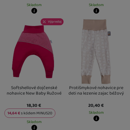
Skladom
Skladom
Kdy zboží dostanete?
Kdy zboží dostanete?
Výpredaj
skladem 5 a více ks
:
Osobný odber vo výdajnom mieste
skladem 1 ks
:
Osobný odber vo výda
11. 8.
U Vás doma
12. 8.
U Vás doma
12. 8.
2 a více ks
:
Osobný odber vo výdajn
U Vás doma
18. 8.
Softshellové dojčenské
Protišmykové nohavice pre
nohavice New Baby Ružové
deti na lezenie zajac béžový
18,30
€
20,40
€
Skladom
14,64
€
s kódem
MINUS20
Skladom
Kdy zboží dostanete?