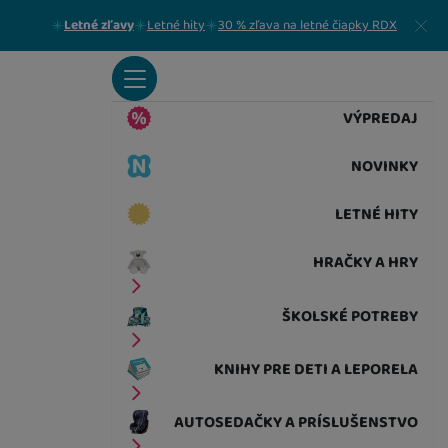
Zavrieť
Letné zľavy
Letné hity
30 % zľava na letné čiapky RDX
VÝPREDAJ
NOVINKY
LETNÉ HITY
HRAČKY A HRY
ŠKOLSKÉ POTREBY
KNIHY PRE DETI A LEPORELA
AUTOSEDAČKY A PRÍSLUŠENSTVO