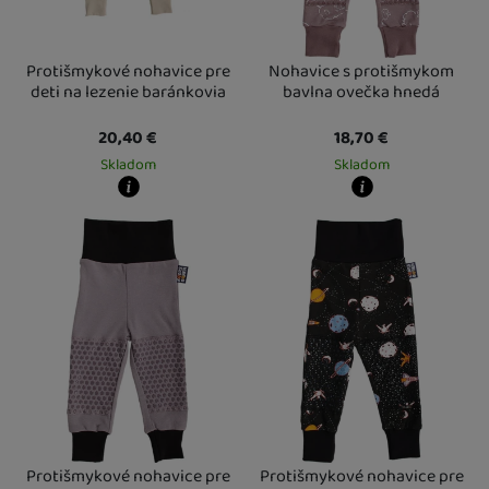
Kazum
(
2
)
Little Angel
Novinka
(
25
)
(
34
)
LODGER
(
7
)
Protišmykové nohavice pre
Nohavice s protišmykom
Minoti
(
1
)
deti na lezenie baránkovia
bavlna ovečka hnedá
NEW BABY
(
22
)
20,40
€
18,70
€
Nicol
(
2
)
Skladom
Skladom
PoPoLiNi
(
3
)
Kdy zboží dostanete?
Kdy zboží dostanete?
skladem 5 a více ks
:
Osobný odber vo výdajnom mieste
skladem 5 a více ks
11. 8.
:
Osobný odber v
U Vás doma
12. 8.
U Vás doma
12. 8.
Protišmykové nohavice pre
Protišmykové nohavice pre