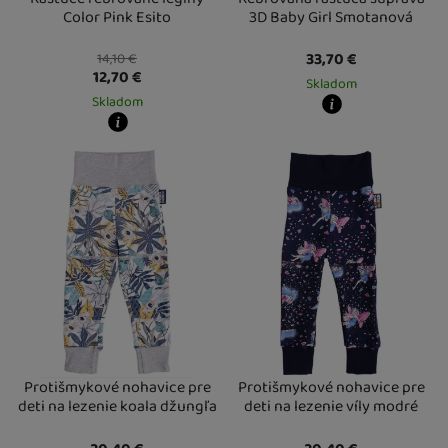
Color Pink Esito
3D Baby Girl Smotanová
33,70
€
14,10
€
12,70
€
Skladom
Skladom
Kdy zboží dostanete?
Kdy zboží dostanete?
skladem 5 a více ks
:
Osobný odber v
skladem 1 ks
:
Osobný odber vo výdajnom mieste
U Vás doma
11. 8.
12. 8.
U Vás doma
12. 8.
2 a více ks
:
Osobný odber vo výdajnom mieste
14. 8.
U Vás doma
17. 8.
Protišmykové nohavice pre
Protišmykové nohavice pre
deti na lezenie koala džungľa
deti na lezenie víly modré