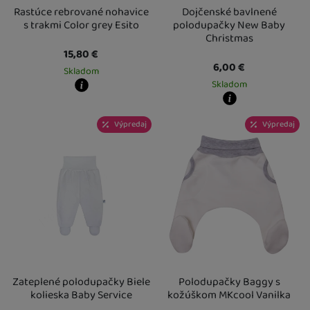
Rastúce rebrované nohavice
Dojčenské bavlnené
s trakmi Color grey Esito
polodupačky New Baby
Christmas
15,80
€
6,00
€
Skladom
Skladom
Kdy zboží dostanete?
skladem 1 ks
:
Osobný odber vo výdajnom mieste
11. 8.
Kdy zboží dostanete?
Výpredaj
Výpredaj
U Vás doma
12. 8.
skladem 2 ks
:
Osobný odber vo výda
2 a více ks
:
Osobný odber vo výdajnom mieste
13. 8.
U Vás doma
12. 8.
U Vás doma
14. 8.
3 a více ks
:
Osobný odber vo výdajn
U Vás doma
14. 8.
Zateplené polodupačky Biele
Polodupačky Baggy s
kolieska Baby Service
kožúškom MKcool Vanilka