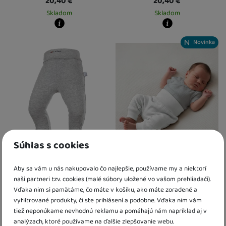
20,40
€
20,40
€
Skladom
Skladom
Kdy zboží dostanete?
Kdy zboží dostanete?
Novinka
skladem 1 ks
:
Osobný odber vo výdajnom mieste
skladem 1 ks
11. 8.
:
Osobný odber vo výda
U Vás doma
12. 8.
U Vás doma
12. 8.
2 a více ks
:
Osobný odber vo výdajnom mieste
2 a více ks
13. 8.
:
Osobný odber vo výdajn
U Vás doma
14. 8.
U Vás doma
14. 8.
Súhlas s cookies
Polodupačky šmyk Outlast®
Dojčenské nohavice - buggy
Šedý melír
mušelín biela Baby Service
Aby sa vám u nás nakupovalo čo najlepšie, používame my a niektorí
naši partneri tzv. cookies (malé súbory uložené vo vašom prehliadači).
14,00
€
10,00
€
Vďaka nim si pamätáme, čo máte v košíku, ako máte zoradené a
Skladom
Skladom
vyfiltrované produkty, či ste prihlásení a podobne. Vďaka nim vám
tiež neponúkame nevhodnú reklamu a pomáhajú nám napríklad aj v
analýzach, ktoré používame na ďalšie zlepšovanie webu.
Kdy zboží dostanete?
Kdy zboží dostanete?