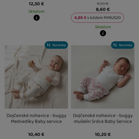
12,30
€
9,50
€
8,60
€
Skladom
6,88
€
s kódem
MINUS20
Kdy zboží dostanete?
Skladom
skladem 1 ks
:
Osobný odber vo výdajnom mieste
11. 8.
U Vás doma
12. 8.
Kdy zboží dostanete?
2 a více ks
:
Osobný odber vo výdajnom mieste
17. 8.
Novinka
Novinka
skladem 5 a více ks
:
Osobný odber v
U Vás doma
18. 8.
U Vás doma
12. 8.
Dojčenské nohavice - buggy
Dojčenské nohavice - buggy
Medvedíky Baby service
mušelín Srdce Baby Service
10,40
€
10,20
€