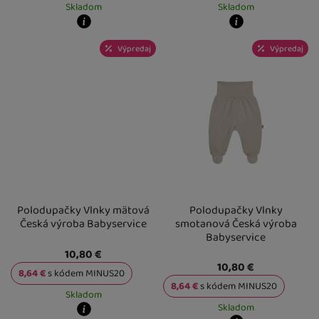
Skladom
Skladom
Kdy zboží dostanete?
Kdy zboží dostanete?
Výpredaj
Výpredaj
skladem 5 a více ks
:
Osobný odber vo výdajnom mieste
skladem 5 a více ks
11. 8.
:
Osobný odber v
U Vás doma
12. 8.
U Vás doma
12. 8.
Polodupačky Vlnky mätová
Polodupačky Vlnky
Česká výroba Babyservice
smotanová Česká výroba
Babyservice
10,80
€
10,80
€
8,64
€
s kódem
MINUS20
8,64
€
s kódem
MINUS20
Skladom
Skladom