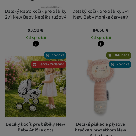
Detský Retro kočík pre bábiky
Detský kočík pre bábiky 2v1
2v1 New Baby Natálka ružový
New Baby Monika červený
93,50
€
84,50
€
K dispozícii
K dispozícii
Kdy zboží dostanete?
Kdy zboží dostanete?
Novinka
Obľúbené
Osobný odber vo výdajnom mieste
14. 8.
Osobný odber vo výdajnom mieste
1
U Vás doma
17. 8.
U Vás doma
17. 8.
Darček zadarmo
Novinka
Detský kočík pre bábiky New
Detská pískacia plyšová
Baby Anička dots
hračka s hryzátkom New
Baby Lama