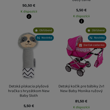
50,50
€
5,50
€
K dispozícii
K dispozícii
Kdy zboží dostanete?
Osobný odber vo výdajnom mieste
14. 8.
Kdy zboží dostanete?
Obľúbené
Obľúbené
U Vás doma
17. 8.
Osobný odber vo výdajnom mieste
1
U Vás doma
17. 8.
Novinka
Novinka
Darček zadarmo
Detská pískacia plyšová
Detský kočík pre bábiky 2v1
hračka s hryzátkom New
New Baby Monika ružový
Baby Sloth
81,50
€
5,50
€
K dispozícii