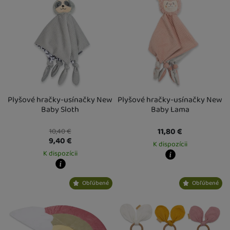
Plyšové hračky-usínačky New
Plyšové hračky-usínačky New
Baby Sloth
Baby Lama
11,80
€
10,40
€
9,40
€
K dispozícii
K dispozícii
Kdy zboží dostanete?
Kdy zboží dostanete?
Osobný odber vo výdajnom mieste
1
Obľúbené
Obľúbené
Osobný odber vo výdajnom mieste
14. 8.
U Vás doma
17. 8.
U Vás doma
17. 8.