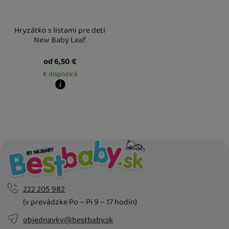
Hryzátko s listami pre deti
New Baby Leaf
od 6,50
€
K dispozícii
Kdy zboží dostanete?
Osobný odber vo výdajnom mieste
12. 8.
U Vás doma
13. 8.
222 205 982
(v prevádzke Po – Pi 9 – 17 hodín)
objednavky@bestbaby.sk