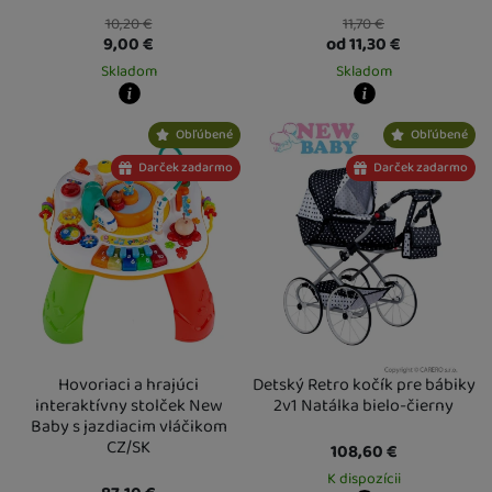
10,20
€
11,70
€
9,00
€
od 11,30
€
Skladom
Skladom
Kdy zboží dostanete?
Kdy zboží dostanete?
Obľúbené
Obľúbené
skladem 2 ks
:
Osobný odber vo výdajnom mieste
skladem 1 ks
10. 8.
:
Osobný odber vo výda
U Vás doma
11. 8.
U Vás doma
11. 8.
Darček zadarmo
Darček zadarmo
3 a více ks
:
Osobný odber vo výdajnom mieste
2 a více ks
14. 8.
:
Osobný odber vo výdajn
U Vás doma
17. 8.
U Vás doma
17. 8.
Hovoriaci a hrajúci
Detský Retro kočík pre bábiky
interaktívny stolček New
2v1 Natálka bielo-čierny
Baby s jazdiacim vláčikom
CZ/SK
108,60
€
K dispozícii