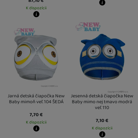
87,10
€
K dispozícii
Kdy zboží dostanete?
Osobný odber vo výdajnom mieste
1
U Vás doma
17. 8.
Kdy zboží dostanete?
Osobný odber vo výdajnom mieste
14. 8.
U Vás doma
17. 8.
Jarná detská čiapočka New
Jesenná detská čiapočka New
Baby mimoň veľ. 104 ŠEDÁ
Baby mimo nej tmavo modrá
veľ. 110
7,70
€
7,10
€
K dispozícii
K dispozícii
Kdy zboží dostanete?