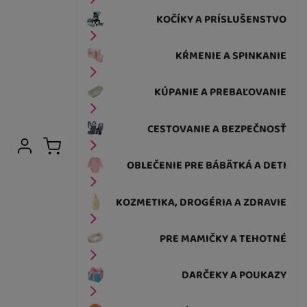
KOČÍKY A PRÍSLUŠENSTVO
KŔMENIE A SPINKANIE
KÚPANIE A PREBAĽOVANIE
CESTOVANIE A BEZPEČNOSŤ
Užívateľská sekcia
Prihlásiť sa
Košík
OBLEČENIE PRE BÁBÄTKÁ A DETI
KOZMETIKA, DROGÉRIA A ZDRAVIE
PRE MAMIČKY A TEHOTNÉ
DARČEKY A POUKAZY