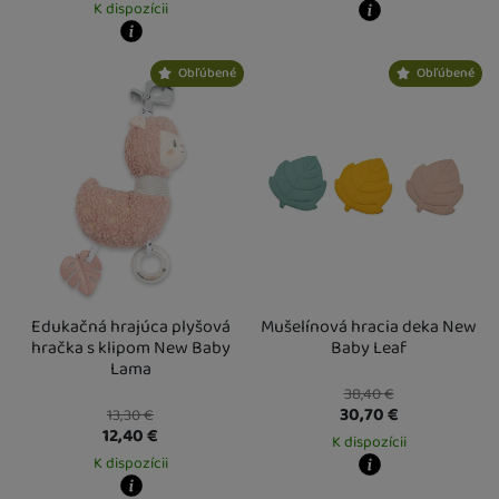
K dispozícii
Kdy zboží dostanete?
Osobný odber vo výdajnom mieste
1
Kdy zboží dostanete?
Obľúbené
Obľúbené
U Vás doma
17. 8.
Osobný odber vo výdajnom mieste
14. 8.
U Vás doma
17. 8.
Edukačná hrajúca plyšová
Mušelínová hracia deka New
hračka s klipom New Baby
Baby Leaf
Lama
38,40
€
30,70
€
13,30
€
12,40
€
K dispozícii
K dispozícii
Kdy zboží dostanete?