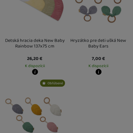
Detská hracia deka New Baby
Hryzátko pre deti ušká New
Rainbow 137x75 cm
Baby Ears
26,20
€
7,00
€
K dispozícii
K dispozícii
Kdy zboží dostanete?
Kdy zboží dostanete?
Obľúbené
Osobný odber vo výdajnom mieste
14. 8.
Osobný odber vo výdajnom mieste
1
U Vás doma
17. 8.
U Vás doma
13. 8.