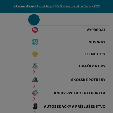
Zavrieť
Letné zľavy
Letné hity
30 % zľava na letné čiapky RDX
VÝPREDAJ
NOVINKY
LETNÉ HITY
HRAČKY A HRY
ŠKOLSKÉ POTREBY
KNIHY PRE DETI A LEPORELA
AUTOSEDAČKY A PRÍSLUŠENSTVO