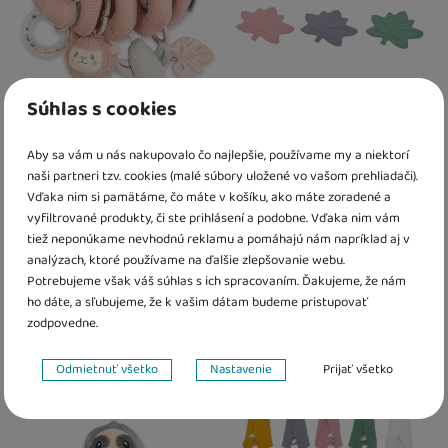
Súhlas s cookies
Hračka na postieľku Špirála
Mušelínová hracia deka New
Aby sa vám u nás nakupovalo čo najlepšie, používame my a niektorí
New Baby Lama
Baby Maple Leaf
naši partneri tzv. cookies (malé súbory uložené vo vašom prehliadači).
Vďaka nim si pamätáme, čo máte v košíku, ako máte zoradené a
15,50
€
38,40
€
vyfiltrované produkty, či ste prihlásení a podobne. Vďaka nim vám
32,90
€
tiež neponúkame nevhodnú reklamu a pomáhajú nám napríklad aj v
K dispozícii
K dispozícii
analýzach, ktoré používame na ďalšie zlepšovanie webu.
Potrebujeme však váš súhlas s ich spracovaním. Ďakujeme, že nám
Kdy zboží dostanete?
ho dáte, a sľubujeme, že k vašim dátam budeme pristupovať
Osobný odber vo výdajnom mieste
14. 8.
Kdy zboží dostanete?
Obľúbené
Obľúbené
U Vás doma
17. 8.
Osobný odber vo výdajnom mieste
1
zodpovedne.
U Vás doma
13. 8.
Nastavenie súhlasov s kategóriami cookies
Odmietnuť všetko
Nastavenie
Prijať všetko
Technické
Technické
-
bez týchto cookies náš web nebude fungovať
.
VŽDY AKTÍVNE