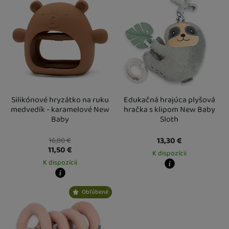
Silikónové hryzátko na ruku
Edukačná hrajúca plyšová
medvedík - karamelové New
hračka s klipom New Baby
Baby
Sloth
13,30
€
16,80
€
11,50
€
K dispozícii
K dispozícii
Kdy zboží dostanete?
Kdy zboží dostanete?
Osobný odber vo výdajnom mieste
1
Obľúbené
Osobný odber vo výdajnom mieste
14. 8.
U Vás doma
17. 8.
U Vás doma
17. 8.