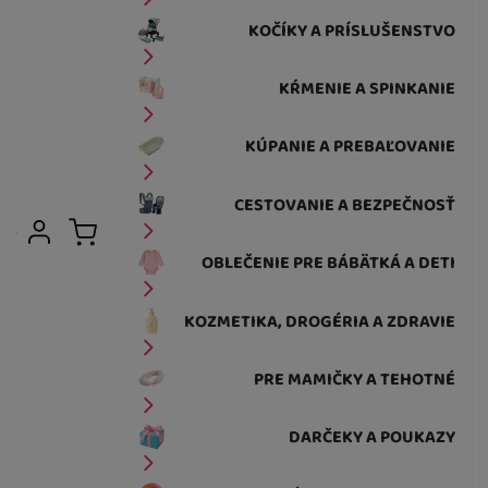
KOČÍKY A PRÍSLUŠENSTVO
KŔMENIE A SPINKANIE
KÚPANIE A PREBAĽOVANIE
CESTOVANIE A BEZPEČNOSŤ
Užívateľská sekcia
Prihlásiť sa
Košík
OBLEČENIE PRE BÁBÄTKÁ A DETI
KOZMETIKA, DROGÉRIA A ZDRAVIE
PRE MAMIČKY A TEHOTNÉ
DARČEKY A POUKAZY