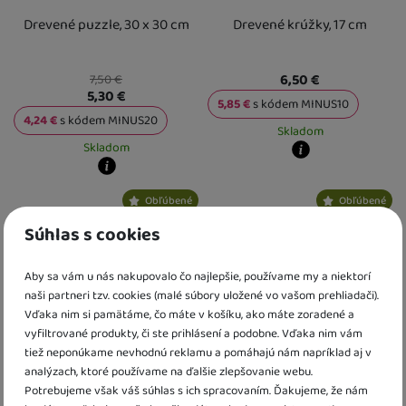
Drevené puzzle, 30 x 30 cm
Drevené krúžky, 17 cm
6,50
€
7,50
€
5,30
€
5,85
€
s kódem
MINUS10
4,24
€
s kódem
MINUS20
Skladom
Skladom
Kdy zboží dostanete?
Kdy zboží dostanete?
skladem 2 ks
:
Osobný odber vo výda
Obľúbené
Obľúbené
skladem 2 ks
:
Osobný odber vo výdajnom mieste
U Vás doma
13. 8.
12. 8.
U Vás doma
13. 8.
3 a více ks
:
Osobný odber vo výdajn
Výpredaj
Súhlas s cookies
3 a více ks
:
Osobný odber vo výdajnom mieste
U Vás doma
17. 8.
18. 8.
U Vás doma
18. 8.
Aby sa vám u nás nakupovalo čo najlepšie, používame my a niektorí
naši partneri tzv. cookies (malé súbory uložené vo vašom prehliadači).
Vďaka nim si pamätáme, čo máte v košíku, ako máte zoradené a
vyfiltrované produkty, či ste prihlásení a podobne. Vďaka nim vám
tiež neponúkame nevhodnú reklamu a pomáhajú nám napríklad aj v
analýzach, ktoré používame na ďalšie zlepšovanie webu.
Potrebujeme však váš súhlas s ich spracovaním. Ďakujeme, že nám