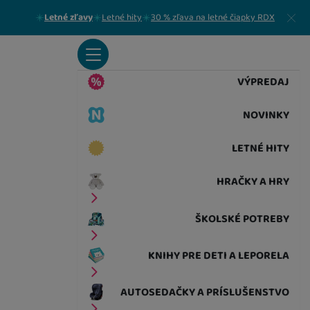
Zavrieť
Letné zľavy
Letné hity
30 % zľava na letné čiapky RDX
VÝPREDAJ
NOVINKY
LETNÉ HITY
HRAČKY A HRY
ŠKOLSKÉ POTREBY
KNIHY PRE DETI A LEPORELA
AUTOSEDAČKY A PRÍSLUŠENSTVO