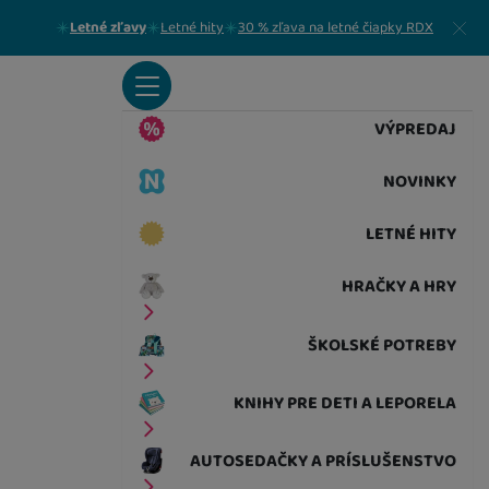
Zavrieť
Letné zľavy
Letné hity
30 % zľava na letné čiapky RDX
VÝPREDAJ
NOVINKY
LETNÉ HITY
HRAČKY A HRY
ŠKOLSKÉ POTREBY
KNIHY PRE DETI A LEPORELA
AUTOSEDAČKY A PRÍSLUŠENSTVO