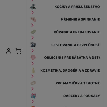
KOČÍKY A PRÍSLUŠENSTVO
KŔMENIE A SPINKANIE
KÚPANIE A PREBAĽOVANIE
CESTOVANIE A BEZPEČNOSŤ
Užívateľská sekcia
Prihlásiť sa
Košík
OBLEČENIE PRE BÁBÄTKÁ A DETI
KOZMETIKA, DROGÉRIA A ZDRAVIE
PRE MAMIČKY A TEHOTNÉ
DARČEKY A POUKAZY