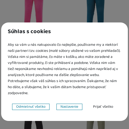
Súhlas s cookies
Legíny šmyk Outlast® Ružová
Legíny šmyk Outlast®
Aby sa vám u nás nakupovalo čo najlepšie, používame my a niektorí
Tm.smaragd
naši partneri tzv. cookies (malé súbory uložené vo vašom prehliadači).
Vďaka nim si pamätáme, čo máte v košíku, ako máte zoradené a
19,80
€
19,40
€
vyfiltrované produkty, či ste prihlásení a podobne. Vďaka nim vám
K dispozícii
K dispozícii
tiež neponúkame nevhodnú reklamu a pomáhajú nám napríklad aj v
analýzach, ktoré používame na ďalšie zlepšovanie webu.
Kdy zboží dostanete?
Kdy zboží dostanete?
Potrebujeme však váš súhlas s ich spracovaním. Ďakujeme, že nám
Osobný odber vo výdajnom mieste
17. 8.
Osobný odber vo výdajnom mieste
1
ho dáte, a sľubujeme, že k vašim dátam budeme pristupovať
U Vás doma
18. 8.
U Vás doma
17. 8.
zodpovedne.
Nastavenie súhlasov s kategóriami cookies
Odmietnuť všetko
Nastavenie
Prijať všetko
Technické
Technické
-
bez týchto cookies náš web nebude fungovať
.
VŽDY AKTÍVNE