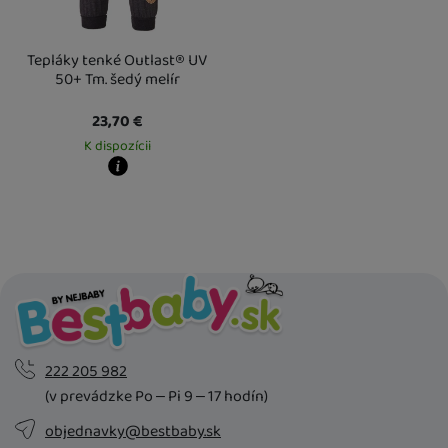
Tepláky tenké Outlast® UV
50+ Tm. šedý melír
23,70
€
K dispozícii
Kdy zboží dostanete?
Osobný odber vo výdajnom mieste
14. 8.
U Vás doma
17. 8.
222 205 982
(v prevádzke Po – Pi 9 – 17 hodín)
objednavky@bestbaby.sk