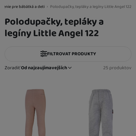
ečenie pre bábätká a deti
Polodupačky, tepláky a legíny Little Angel 122
BestBaby.cz
Polodupačky, tepláky a
legíny Little Angel 122
FILTROVAT PRODUKTY
Cena
(€)
Zoradiť
Od najzaujímavejších
25 produktov
Nájdenýc
Od najzaujímavejších
Prevládajúca farba
Najlacnejšie
Produkty
Najdrahšie
Dostupnost
modrá
červená
biela
ružová
zelená
hnedá
šedá
čierna
až
Najviac zlacnené
Skladom
(
4
)
Extra
Od najpredávanejších
K dispozícii
(
21
)
Novinka
(
7
)