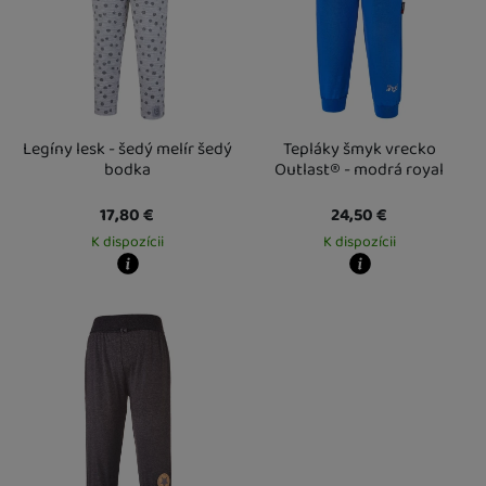
Legíny lesk - šedý melír šedý
Tepláky šmyk vrecko
bodka
Outlast® - modrá royal
17,80
€
24,50
€
K dispozícii
K dispozícii
Kdy zboží dostanete?
Kdy zboží dostanete?
Osobný odber vo výdajnom mieste
14. 8.
Osobný odber vo výdajnom mieste
1
U Vás doma
17. 8.
U Vás doma
17. 8.