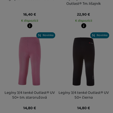
Outlast® Tm. lišajník
16,40
€
22,90
€
K dispozícii
K dispozícii
Kdy zboží dostanete?
Kdy zboží dostanete?
Novinka
Novinka
Osobný odber vo výdajnom mieste
18. 8.
Osobný odber vo výdajnom mieste
1
U Vás doma
19. 8.
U Vás doma
17. 8.
Legíny 3/4 tenké Outlast® UV
Legíny 3/4 tenké Outlast® UV
50+ tm. staroružová
50+ čierna
14,80
€
14,80
€