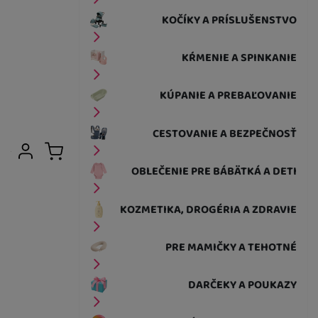
KOČÍKY A PRÍSLUŠENSTVO
KŔMENIE A SPINKANIE
KÚPANIE A PREBAĽOVANIE
CESTOVANIE A BEZPEČNOSŤ
Užívateľská sekcia
Prihlásiť sa
Košík
OBLEČENIE PRE BÁBÄTKÁ A DETI
KOZMETIKA, DROGÉRIA A ZDRAVIE
PRE MAMIČKY A TEHOTNÉ
DARČEKY A POUKAZY