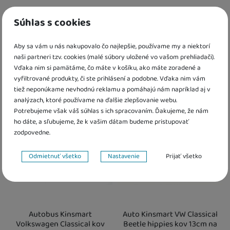
9 rokov
(
3
)
Auto Kinsmart Lamborghini
Auto Kinsmart VW Classical
10 rokov
(
3
)
Súhlas s cookies
kov 13cm matný lak, na
Beetle matný kov 13cm na
11 rokov
(
3
)
spätné natiahnutie
spätné natiahnutie
12 rokov
(
3
)
Aby sa vám u nás nakupovalo čo najlepšie, používame my a niektorí
6,00
€
5,80
€
naši partneri tzv. cookies (malé súbory uložené vo vašom prehliadači).
Skladom
K dispozícii
Vďaka nim si pamätáme, čo máte v košíku, ako máte zoradené a
vyfiltrované produkty, či ste prihlásení a podobne. Vďaka nim vám
tiež neponúkame nevhodnú reklamu a pomáhajú nám napríklad aj v
Kdy zboží dostanete?
Kdy zboží dostanete?
Obľúbené
Obľúbené
skladem 3 ks
:
Osobný odber vo výdajnom mieste
Osobný odber vo výdajnom mieste
12. 8.
1
analýzach, ktoré používame na ďalšie zlepšovanie webu.
U Vás doma
13. 8.
U Vás doma
17. 8.
Potrebujeme však váš súhlas s ich spracovaním. Ďakujeme, že nám
4 a více ks
:
Osobný odber vo výdajnom mieste
14. 8.
ho dáte, a sľubujeme, že k vašim dátam budeme pristupovať
U Vás doma
17. 8.
zodpovedne.
Nastavenie súhlasov s kategóriami cookies
Odmietnuť všetko
Nastavenie
Prijať všetko
Technické
Technické
-
bez týchto cookies náš web nebude fungovať
.
VŽDY AKTÍVNE
Technické cookies umožňujú váš priechod nákupným košíkom,
Autobus Kinsmart
Auto Kinsmart VW Classical
Preferenčné a rozšírené funkcie
Preferenčné a rozšírené funkcie
-
aby ste nemuseli všetko
porovnávanie produktov a ďalšie nevyhnutné funkcie.
Volkswagen Classical kov
Beetle hippies kov 13cm na