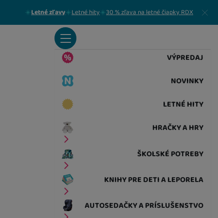
Zavrieť
Letné zľavy
Letné hity
30 % zľava na letné čiapky RDX
VÝPREDAJ
NOVINKY
LETNÉ HITY
HRAČKY A HRY
ŠKOLSKÉ POTREBY
KNIHY PRE DETI A LEPORELA
AUTOSEDAČKY A PRÍSLUŠENSTVO