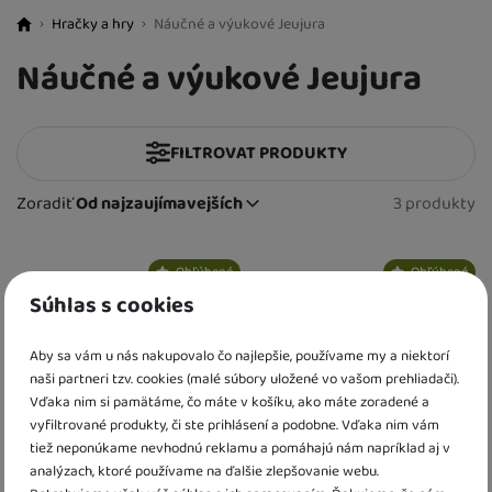
Hračky a hry
Náučné a výukové Jeujura
BestBaby.cz
Náučné a výukové Jeujura
FILTROVAT PRODUKTY
Cena
(€)
Zoradiť
Od najzaujímavejších
3 produkty
Nájdený
Od najzaujímavejších
Pohlavie
Najlacnejšie
Produkty
Najdrahšie
Obľúbené
Obľúbené
pre chlapcov
(
3
)
Vek detí
až
Najviac zlacnené
Súhlas s cookies
pre dievčatá
(
3
)
3 roky
(
3
)
Materiál hračky
Od najpredávanejších
pre dievčatá i chlapcov - unisex
(
3
)
4 roky
(
3
)
Aby sa vám u nás nakupovalo čo najlepšie, používame my a niektorí
plastové
(
2
)
Dostupnost
5 rokov
(
3
)
naši partneri tzv. cookies (malé súbory uložené vo vašom prehliadači).
drevené
(
1
)
Vďaka nim si pamätáme, čo máte v košíku, ako máte zoradené a
6 rokov
K dispozícii
(
3
)
(
3
)
Extra
magnetické
(
3
)
vyfiltrované produkty, či ste prihlásení a podobne. Vďaka nim vám
7 rokov
(
2
)
tiež neponúkame nevhodnú reklamu a pomáhajú nám napríklad aj v
Akce
(
3
)
8 rokov
(
1
)
analýzach, ktoré používame na ďalšie zlepšovanie webu.