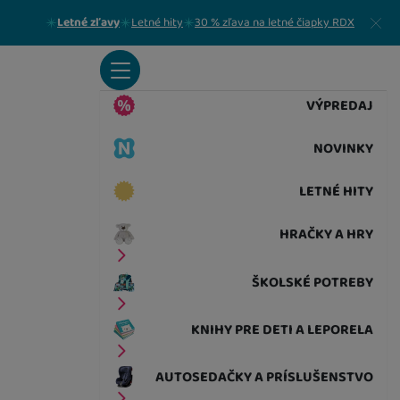
Zavrieť
Letné zľavy
Letné hity
30 % zľava na letné čiapky RDX
VÝPREDAJ
NOVINKY
LETNÉ HITY
HRAČKY A HRY
ŠKOLSKÉ POTREBY
KNIHY PRE DETI A LEPORELA
AUTOSEDAČKY A PRÍSLUŠENSTVO