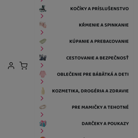
KOČÍKY A PRÍSLUŠENSTVO
KŔMENIE A SPINKANIE
KÚPANIE A PREBAĽOVANIE
CESTOVANIE A BEZPEČNOSŤ
Užívateľská sekcia
Prihlásiť sa
Košík
OBLEČENIE PRE BÁBÄTKÁ A DETI
KOZMETIKA, DROGÉRIA A ZDRAVIE
PRE MAMIČKY A TEHOTNÉ
DARČEKY A POUKAZY