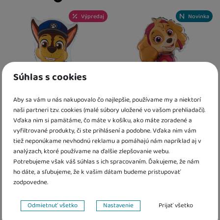
Kdy zboží dostanete?
skladem 3 ks
:
Osobný odber vo výda
Kdy zboží dostanete?
Výpredaj
Novinka
U Vás doma
10. 8.
skladem 5 a více ks
:
Osobný odber vo výdajnom mieste
7. 8.
4 a více ks
:
Osobný odber vo výdajn
U Vás doma
10. 8.
U Vás doma
17. 8.
Súhlas s cookies
Aby sa vám u nás nakupovalo čo najlepšie, používame my a niektorí
naši partneri tzv. cookies (malé súbory uložené vo vašom prehliadači).
Vďaka nim si pamätáme, čo máte v košíku, ako máte zoradené a
Fóliový balónik Tlapková
Fóliový balónik Tlapková
vyfiltrované produkty, či ste prihlásení a podobne. Vďaka nim vám
patrola Chase-37"/94 cm
patrola Skye 35 cm – mini
tiež neponúkame nevhodnú reklamu a pomáhajú nám napríklad aj v
balónik na tyčku
analýzach, ktoré používame na ďalšie zlepšovanie webu.
4,00
€
Potrebujeme však váš súhlas s ich spracovaním. Ďakujeme, že nám
1,20
€
3,20
€
s kódem
MINUS20
ho dáte, a sľubujeme, že k vašim dátam budeme pristupovať
Skladom
zodpovedne.
Skladom
Nastavenie súhlasov s kategóriami cookies
Kdy zboží dostanete?
Odmietnuť všetko
Nastavenie
Prijať všetko
Kdy zboží dostanete?
skladem 2 ks
:
Osobný odber vo výda
skladem 1 ks
:
Osobný odber vo výdajnom mieste
7. 8.
U Vás doma
10. 8.