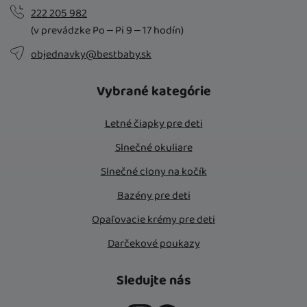
222 205 982
(v prevádzke Po – Pi 9 – 17 hodín)
objednavky@bestbaby.sk
Vybrané kategórie
Letné čiapky pre deti
Slnečné okuliare
Slnečné clony na kočík
Bazény pre deti
Opaľovacie krémy pre deti
Darčekové poukazy
Sledujte nás