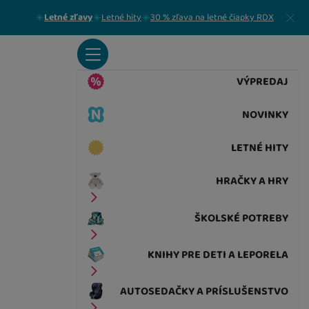
Zavrieť
Letné zľavy
Letné hity
30 % zľava na letné čiapky RDX
VÝPREDAJ
NOVINKY
LETNÉ HITY
HRAČKY A HRY
ŠKOLSKÉ POTREBY
KNIHY PRE DETI A LEPORELA
AUTOSEDAČKY A PRÍSLUŠENSTVO