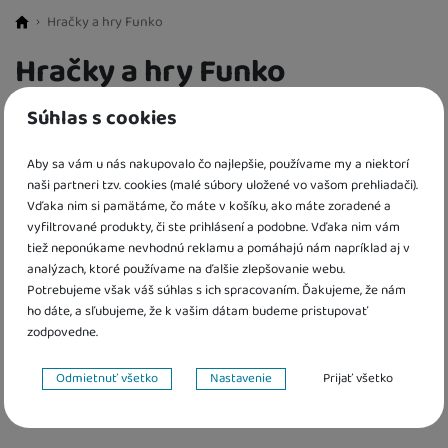
Hračky a hry Funko
BestBaby.cz
Hračky a hry Funko
Súhlas s cookies
FILTROVAT PRODUKTY
Aby sa vám u nás nakupovalo čo najlepšie, používame my a niektorí
Cena
(€)
Zoradiť
Od najzaujímavejších
1 produkt
naši partneri tzv. cookies (malé súbory uložené vo vašom prehliadači).
Nájden
Od najzaujímavejších
Vďaka nim si pamätáme, čo máte v košíku, ako máte zoradené a
Pohlavie
Najlacnejšie
vyfiltrované produkty, či ste prihlásení a podobne. Vďaka nim vám
Produkty
Najdrahšie
tiež neponúkame nevhodnú reklamu a pomáhajú nám napríklad aj v
Obľúbené
pre chlapcov
(
1
)
Vek detí
až
analýzach, ktoré používame na ďalšie zlepšovanie webu.
Najviac zlacnené
Výpredaj
6 rokov
Potrebujeme však váš súhlas s ich spracovaním. Ďakujeme, že nám
(
1
)
Materiál hračky
Od najpredávanejších
ho dáte, a sľubujeme, že k vašim dátam budeme pristupovať
7 rokov
(
1
)
plastové
(
1
)
zodpovedne.
Dostupnost
8 rokov
(
1
)
Nastavenie súhlasov s kategóriami cookies
9 rokov
Skladom
(
1
)
(
1
)
Extra
Odmietnuť všetko
Nastavenie
Prijať všetko
10 rokov
(
1
)
Technické
Technické
-
bez týchto cookies náš web nebude fungovať
.
Akce
(
1
)
11 rokov
(
1
)
VŽDY AKTÍVNE
Výprodej
(
1
)