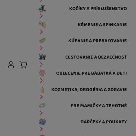
KOČÍKY A PRÍSLUŠENSTVO
KŔMENIE A SPINKANIE
KÚPANIE A PREBAĽOVANIE
CESTOVANIE A BEZPEČNOSŤ
Užívateľská sekcia
Prihlásiť sa
Košík
OBLEČENIE PRE BÁBÄTKÁ A DETI
KOZMETIKA, DROGÉRIA A ZDRAVIE
PRE MAMIČKY A TEHOTNÉ
DARČEKY A POUKAZY