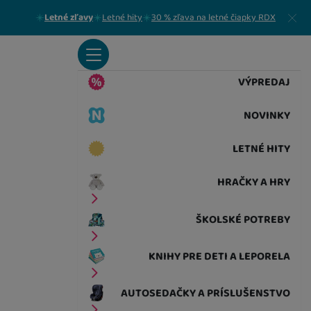
Zavrieť
Letné zľavy
Letné hity
30 % zľava na letné čiapky RDX
VÝPREDAJ
NOVINKY
LETNÉ HITY
HRAČKY A HRY
ŠKOLSKÉ POTREBY
KNIHY PRE DETI A LEPORELA
AUTOSEDAČKY A PRÍSLUŠENSTVO