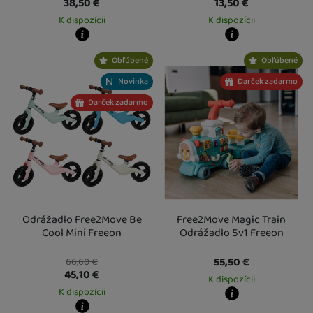
38,50
€
13,50
€
K dispozícii
K dispozícii
Kdy zboží dostanete?
Kdy zboží dostanete?
Obľúbené
Obľúbené
Osobný odber vo výdajnom mieste
12. 8.
Osobný odber vo výdajnom mieste
1
U Vás doma
13. 8.
U Vás doma
14. 8.
Novinka
Darček zadarmo
Darček zadarmo
Odrážadlo Free2Move Be
Free2Move Magic Train
Cool Mini Freeon
Odrážadlo 5v1 Freeon
55,50
€
66,60
€
45,10
€
K dispozícii
K dispozícii
Kdy zboží dostanete?