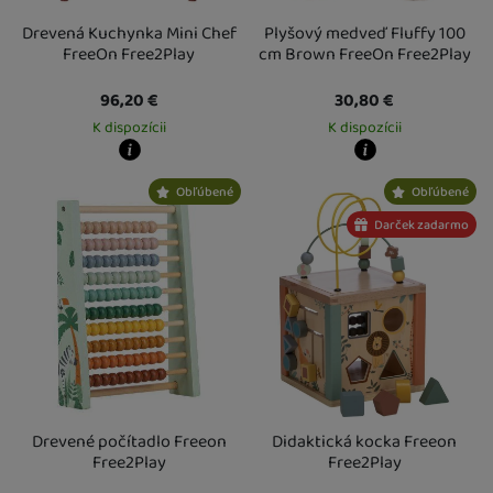
Drevená Kuchynka Mini Chef
Plyšový medveď Fluffy 100
FreeOn Free2Play
cm Brown FreeOn Free2Play
96,20
€
30,80
€
K dispozícii
K dispozícii
Kdy zboží dostanete?
Kdy zboží dostanete?
Obľúbené
Obľúbené
Osobný odber vo výdajnom mieste
12. 8.
Osobný odber vo výdajnom mieste
1
U Vás doma
13. 8.
U Vás doma
13. 8.
Darček zadarmo
Drevené počítadlo Freeon
Didaktická kocka Freeon
Free2Play
Free2Play