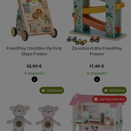
Free2Play Chodítko My First
Závodná dráha Free2Play
Steps Freeon
Freeon
52,90
€
17,40
€
K dispozícii
K dispozícii
Kdy zboží dostanete?
Kdy zboží dostanete?
Obľúbené
Obľúbené
Osobný odber vo výdajnom mieste
12. 8.
Osobný odber vo výdajnom mieste
1
U Vás doma
13. 8.
U Vás doma
13. 8.
Darček zadarmo