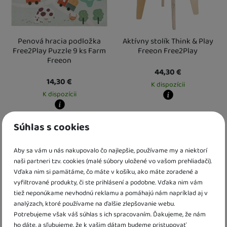
Penová hracia podložka
Aktívny stolík Think & Play
Free2Play Puzzle 9 ks Farm
Freeon Free2Play
Freeon
44,30
€
14,30
€
K dispozícii
K dispozícii
Kdy zboží dostanete?
Osobný odber vo výdajnom mieste
1
Kdy zboží dostanete?
Obľúbené
Obľúbené
Súhlas s cookies
U Vás doma
13. 8.
Osobný odber vo výdajnom mieste
12. 8.
U Vás doma
13. 8.
Aby sa vám u nás nakupovalo čo najlepšie, používame my a niektorí
naši partneri tzv. cookies (malé súbory uložené vo vašom prehliadači).
Vďaka nim si pamätáme, čo máte v košíku, ako máte zoradené a
vyfiltrované produkty, či ste prihlásení a podobne. Vďaka nim vám
tiež neponúkame nevhodnú reklamu a pomáhajú nám napríklad aj v
analýzach, ktoré používame na ďalšie zlepšovanie webu.
Potrebujeme však váš súhlas s ich spracovaním. Ďakujeme, že nám
ho dáte, a sľubujeme, že k vašim dátam budeme pristupovať