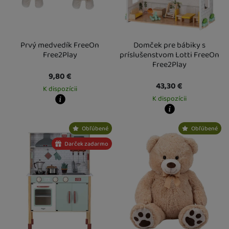
Prvý medvedík FreeOn
Domček pre bábiky s
Free2Play
príslušenstvom Lotti FreeOn
Free2Play
9,80
€
43,30
€
K dispozícii
K dispozícii
Kdy zboží dostanete?
Osobný odber vo výdajnom mieste
13. 8.
Kdy zboží dostanete?
Obľúbené
Obľúbené
U Vás doma
14. 8.
Osobný odber vo výdajnom mieste
1
U Vás doma
13. 8.
Darček zadarmo