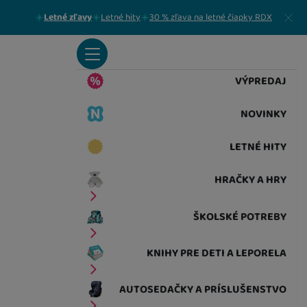
Zavrieť
Letné zľavy
Letné hity
30 % zľava na letné čiapky RDX
VÝPREDAJ
NOVINKY
LETNÉ HITY
HRAČKY A HRY
ŠKOLSKÉ POTREBY
KNIHY PRE DETI A LEPORELA
AUTOSEDAČKY A PRÍSLUŠENSTVO