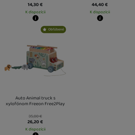
14,30
€
44,40
€
K dispozícii
K dispozícii
Kdy zboží dostanete?
Kdy zboží dostanete?
Obľúbené
Osobný odber vo výdajnom mieste
12. 8.
Osobný odber vo výdajnom mieste
1
U Vás doma
13. 8.
U Vás doma
13. 8.
Auto Animal truck s
xylofónom Freeon Free2Play
35,00
€
26,20
€
K dispozícii