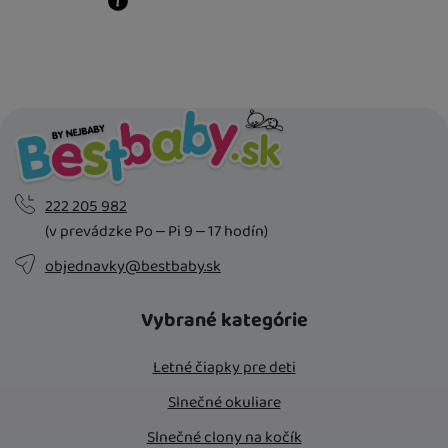
Kdy zboží dostanete?
Osobný odber vo výdajnom mieste
12. 8.
U Vás doma
13. 8.
222 205 982
(v prevádzke Po – Pi 9 – 17 hodín)
objednavky@bestbaby.sk
Vybrané kategórie
Letné čiapky pre deti
Slnečné okuliare
Slnečné clony na kočík