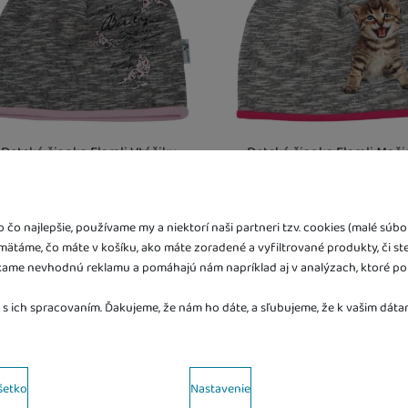
Detská čiapka Flamli Vtáčiky
Detská čiapka Flamli Mači
OVERALY A PYŽAMÁ PRE DETI
Dojčenské overaly
Esito
Esito
6,20
€
6,20
€
Pyžamá
od 4,00
€
4,00
€
čo najlepšie, používame my a niektorí naši partneri tzv. cookies (malé sú
K dispozícii
K dispozícii
amätáme, čo máte v košíku, ako máte zoradené a vyfiltrované produkty, či st
ame nevhodnú reklamu a pomáhajú nám napríklad aj v analýzach, ktoré po
BUNDY
y zboží dostanete?
Kdy zboží dostanete?
obný odber vo výdajnom mieste
14. 8.
Osobný odber vo výdajnom mi
 s ich spracovaním. Ďakujeme, že nám ho dáte, a sľubujeme, že k vašim dá
Vás doma
17. 8.
U Vás doma
17. 8.
ov s kategóriami cookies
šetko
Nastavenie
kies náš web nebude fungovať
.