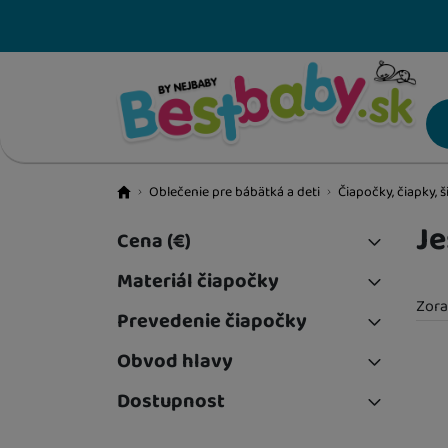
VÝPREDAJ
Oblečenie pre bábätká a deti
Čiapočky, čiapky, š
BestBaby.cz
Je
Cena
(€)
NOVINKY
Filtrovat produkty
Materiál čiapočky
LETNÉ HITY
Zora
až
Bavlna
(
3
)
Prevedenie čiapočky
HRAČKY A HRY
Nasadzovací
(
3
)
Obvod hlavy
Pr
ŠKOLSKÉ POTREBY
38 - 40 cm
(
3
)
Dostupnost
40 - 44 cm
(
3
)
K dispozícii
(
3
)
KNIHY PRE DETI A LEPORELA