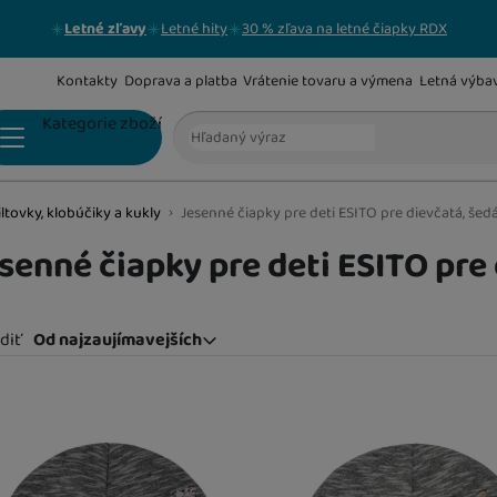
Letné zľavy
Letné hity
30 % zľava na letné čiapky RDX
Kontakty
Doprava a platba
Vrátenie tovaru a výmena
Letná výba
Vyhľadávanie
Kategorie zboží
iltovky, klobúčiky a kukly
Jesenné čiapky pre deti ESITO pre dievčatá, šed
DOJČENSKÉ BODY
senné čiapky pre deti ESITO pre
SÚPRAVIČKY NIELEN DO PÔRODNICE
diť
Od najzaujímavejších
Od najzaujímavejších
Najlacnejšie
odukty
Najdrahšie
DUPAČKY
Najviac zlacnené
Od najpredávanejších