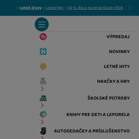
Zavrieť
Letné zľavy
Letné hity
30 % zľava na letné čiapky RDX
VÝPREDAJ
NOVINKY
LETNÉ HITY
HRAČKY A HRY
ŠKOLSKÉ POTREBY
KNIHY PRE DETI A LEPORELA
AUTOSEDAČKY A PRÍSLUŠENSTVO