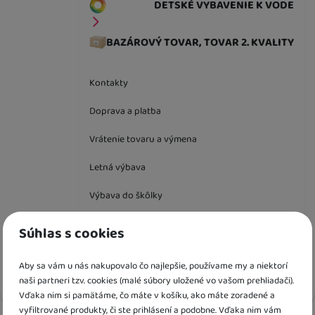
DETSKÉ VYBAVENIE K VODE
BAZÁROVÝ TOVAR, TOVAR 2. KVALITY
Kontakty
Doprava a platba
Vrátenie tovaru a výmena
Letná výbava
Výbava do škôlky
Súhlas s cookies
Jazyková verzia
SK
Aby sa vám u nás nakupovalo čo najlepšie, používame my a niektorí
Vyhľadávanie
naši partneri tzv. cookies (malé súbory uložené vo vašom prehliadači).
Hľada
Vďaka nim si pamätáme, čo máte v košíku, ako máte zoradené a
vyfiltrované produkty, či ste prihlásení a podobne. Vďaka nim vám