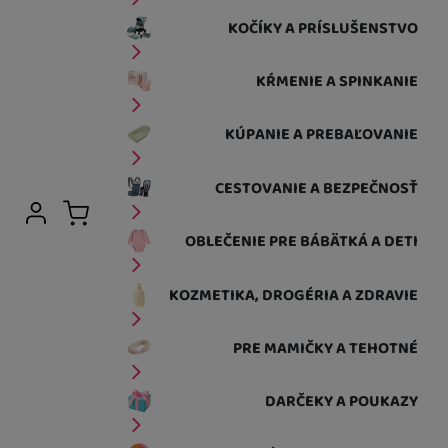
KOČÍKY A PRÍSLUŠENSTVO
KŔMENIE A SPINKANIE
KÚPANIE A PREBAĽOVANIE
CESTOVANIE A BEZPEČNOSŤ
Užívateľská sekcia
Prihlásiť sa
Košík
OBLEČENIE PRE BÁBÄTKÁ A DETI
KOZMETIKA, DROGÉRIA A ZDRAVIE
PRE MAMIČKY A TEHOTNÉ
DARČEKY A POUKAZY