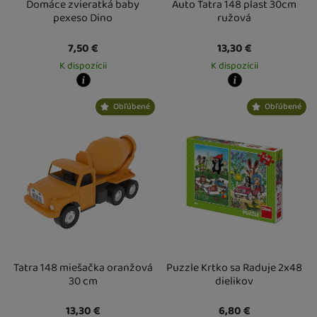
Domáce zvieratká baby
Auto Tatra 148 plast 30cm
pexeso Dino
ružová
7,50
€
13,30
€
K dispozícii
K dispozícii
Kdy zboží dostanete?
Kdy zboží dostanete?
Obľúbené
Obľúbené
Osobný odber vo výdajnom mieste
17. 8.
Osobný odber vo výdajnom mieste
1
U Vás doma
18. 8.
U Vás doma
18. 8.
Tatra 148 miešačka oranžová
Puzzle Krtko sa Raduje 2x48
30 cm
dielikov
13,30
€
6,80
€