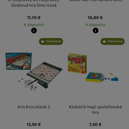
Dosková hra Dino nová
11,70
€
10,80
€
K dispozícii
K dispozícii
Kdy zboží dostanete?
Kdy zboží dostanete?
Obľúbené
Obľúbené
Osobný odber vo výdajnom mieste
14. 8.
Osobný odber vo výdajnom mieste
1
U Vás doma
17. 8.
U Vás doma
17. 8.
Kris Kros klasik 2
Klobúčik hop! spoločenská
hra
12,50
€
7,50
€