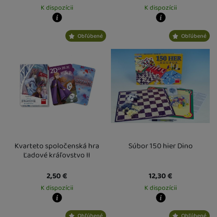
K dispozícii
K dispozícii
Kdy zboží dostanete?
Kdy zboží dostanete?
Obľúbené
Obľúbené
Osobný odber vo výdajnom mieste
17. 8.
Osobný odber vo výdajnom mieste
1
U Vás doma
18. 8.
U Vás doma
17. 8.
Kvarteto spoločenská hra
Súbor 150 hier Dino
Ľadové kráľovstvo II
2,50
€
12,30
€
K dispozícii
K dispozícii
Kdy zboží dostanete?
Kdy zboží dostanete?
Obľúbené
Obľúbené