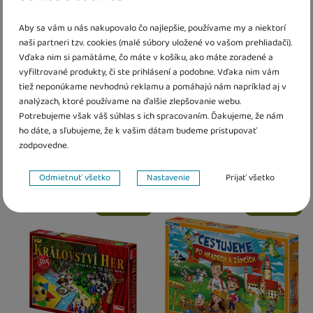
Aby sa vám u nás nakupovalo čo najlepšie, používame my a niektorí
naši partneri tzv. cookies (malé súbory uložené vo vašom prehliadači).
Vďaka nim si pamätáme, čo máte v košíku, ako máte zoradené a
vyfiltrované produkty, či ste prihlásení a podobne. Vďaka nim vám
tiež neponúkame nevhodnú reklamu a pomáhajú nám napríklad aj v
Dino Dostihy a stávky Junior
Moja prvá hra Dino
analýzach, ktoré používame na ďalšie zlepšovanie webu.
Potrebujeme však váš súhlas s ich spracovaním. Ďakujeme, že nám
ho dáte, a sľubujeme, že k vašim dátam budeme pristupovať
15,00
€
16,90
€
zodpovedne.
16,80
€
K dispozícii
K dispozícii
Nastavenie súhlasov s kategóriami cookies
Odmietnuť všetko
Nastavenie
Prijať všetko
Kdy zboží dostanete?
Technické
Osobný odber vo výdajnom mieste
14. 8.
Kdy zboží dostanete?
Technické
-
bez týchto cookies náš web nebude fungovať
.
Obľúbené
Obľúbené
U Vás doma
17. 8.
Osobný odber vo výdajnom mieste
1
VŽDY AKTÍVNE
U Vás doma
17. 8.
Technické cookies umožňujú váš priechod nákupným košíkom,
Preferenčné a rozšírené funkcie
Preferenčné a rozšírené funkcie
-
aby ste nemuseli všetko
porovnávanie produktov a ďalšie nevyhnutné funkcie.
nastavovať znova a aby ste sa s nami mohli spojiť napr. pomocou
chatu
.
Povolené