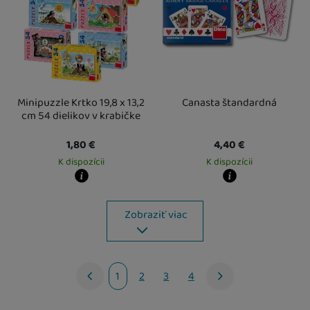
Minipuzzle Krtko 19,8 x 13,2
Canasta štandardná
cm 54 dielikov v krabičke
1,80
€
4,40
€
K dispozícii
K dispozícii
Kdy zboží dostanete?
Kdy zboží dostanete?
Osobný odber vo výdajnom mieste
14. 8.
Osobný odber vo výdajnom mieste
1
Zobraziť viac
U Vás doma
17. 8.
U Vás doma
20. 8.
1
2
3
4
nasledujúci