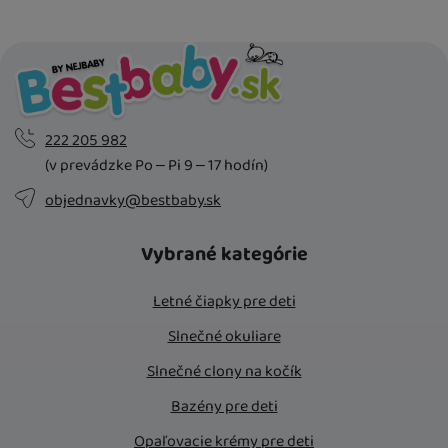
222 205 982
(v prevádzke Po – Pi 9 – 17 hodín)
objednavky@bestbaby.sk
Vybrané kategórie
Letné čiapky pre deti
Slnečné okuliare
Slnečné clony na kočík
Bazény pre deti
Opaľovacie krémy pre deti