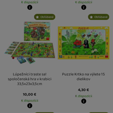
K dispozícii
K dispozícii
Kdy zboží dostanete?
Kdy zboží dostanete?
Obľúbené
Obľúbené
Osobný odber vo výdajnom mieste
14. 8.
Osobný odber vo výdajnom mieste
1
U Vás doma
17. 8.
U Vás doma
17. 8.
Lúpežníci traste sa!
Puzzle Krtko na výlete 15
spoločenská hra v krabici
dielikov
33,5x23x3,5cm
4,30
€
10,00
€
K dispozícii
K dispozícii
Kdy zboží dostanete?
Osobný odber vo výdajnom mieste
1
Kdy zboží dostanete?