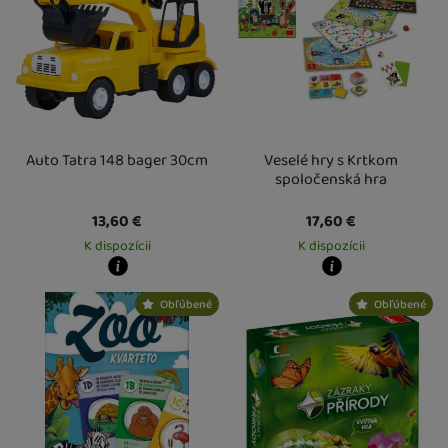
Auto Tatra 148 bager 30cm
Veselé hry s Krtkom
spoločenská hra
13,60
€
17,60
€
K dispozícii
K dispozícii
Kdy zboží dostanete?
Kdy zboží dostanete?
Obľúbené
Obľúbené
Osobný odber vo výdajnom mieste
17. 8.
Osobný odber vo výdajnom mieste
1
U Vás doma
18. 8.
U Vás doma
17. 8.