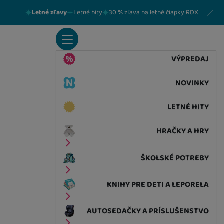
Zavrieť
Letné zľavy
Letné hity
30 % zľava na letné čiapky RDX
VÝPREDAJ
NOVINKY
LETNÉ HITY
HRAČKY A HRY
ŠKOLSKÉ POTREBY
KNIHY PRE DETI A LEPORELA
AUTOSEDAČKY A PRÍSLUŠENSTVO