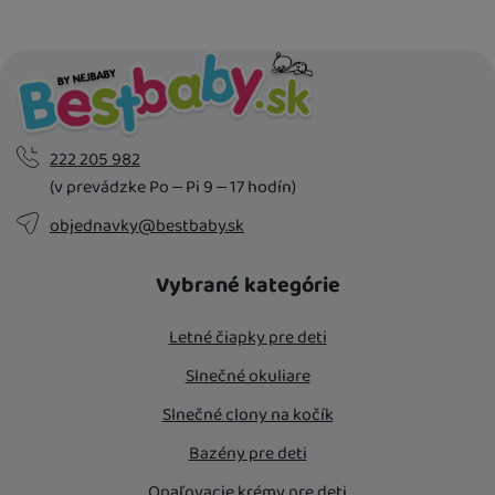
U Vás doma
18. 8.
222 205 982
(v prevádzke Po – Pi 9 – 17 hodín)
objednavky@bestbaby.sk
Vybrané kategórie
Letné čiapky pre deti
Slnečné okuliare
Slnečné clony na kočík
Bazény pre deti
Opaľovacie krémy pre deti