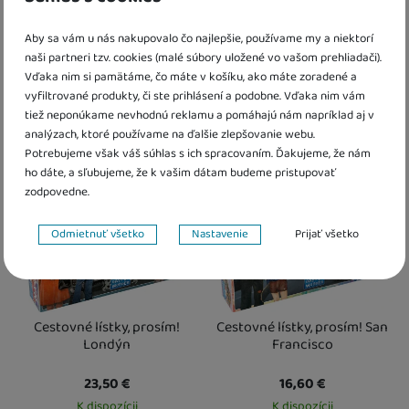
lístky, prosím! USA
Európa
Aby sa vám u nás nakupovalo čo najlepšie, používame my a niektorí
49,40
€
51,10
€
naši partneri tzv. cookies (malé súbory uložené vo vašom prehliadači).
Skladom
K dispozícii
Vďaka nim si pamätáme, čo máte v košíku, ako máte zoradené a
vyfiltrované produkty, či ste prihlásení a podobne. Vďaka nim vám
Kdy zboží dostanete?
Kdy zboží dostanete?
tiež neponúkame nevhodnú reklamu a pomáhajú nám napríklad aj v
Obľúbené
Obľúbené
skladem 1 ks
:
Osobný odber vo výdajnom mieste
Osobný odber vo výdajnom mieste
10. 8.
1
analýzach, ktoré používame na ďalšie zlepšovanie webu.
U Vás doma
11. 8.
U Vás doma
18. 8.
Potrebujeme však váš súhlas s ich spracovaním. Ďakujeme, že nám
2 a více ks
:
Osobný odber vo výdajnom mieste
17. 8.
ho dáte, a sľubujeme, že k vašim dátam budeme pristupovať
U Vás doma
18. 8.
zodpovedne.
Nastavenie súhlasov s kategóriami cookies
Odmietnuť všetko
Nastavenie
Prijať všetko
Technické
Technické
-
bez týchto cookies náš web nebude fungovať
.
VŽDY AKTÍVNE
Cestovné lístky, prosím!
Cestovné lístky, prosím! San
Technické cookies umožňujú váš priechod nákupným košíkom,
Preferenčné a rozšírené funkcie
Londýn
Francisco
Preferenčné a rozšírené funkcie
-
aby ste nemuseli všetko
porovnávanie produktov a ďalšie nevyhnutné funkcie.
nastavovať znova a aby ste sa s nami mohli spojiť napr. pomocou
23,50
€
16,60
€
chatu
.
Povolené
K dispozícii
K dispozícii