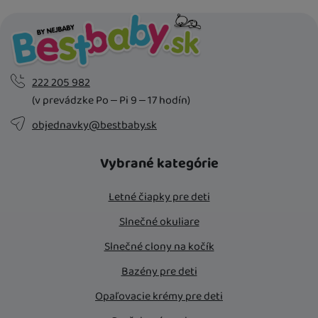
222 205 982
(v prevádzke Po – Pi 9 – 17 hodín)
objednavky@bestbaby.sk
Vybrané kategórie
Letné čiapky pre deti
Slnečné okuliare
Slnečné clony na kočík
Bazény pre deti
Opaľovacie krémy pre deti