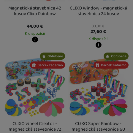
10 rokov
(
4
)
Magnetická stavebnica 42
CLIXO Window - magnetická
kusov Clixo Rainbow
stavebnica 24 kusov
44,00
€
33,30
€
27,60
€
K dispozícii
K dispozícii
Kdy zboží dostanete?
Osobný odber vo výdajnom mieste
14. 8.
Kdy zboží dostanete?
Obľúbené
Obľúbené
U Vás doma
17. 8.
Osobný odber vo výdajnom mieste
1
U Vás doma
17. 8.
Darček zadarmo
Darček zadarmo
CLIXO Wheel Creator -
CLIXO Super Rainbow -
magnetická stavebnica 72
magnetická stavebnica 60