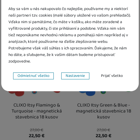
16,60
€
41,60
€
34,50
€
Aby sa vám u nás nakupovalo čo najlepšie, používame my a niektorí
K dispozícii
naši partneri tzv. cookies (malé súbory uložené vo vašom prehliadači).
K dispozícii
Vďaka nim si pamätáme, čo máte v košíku, ako máte zoradené a
Kdy zboží dostanete?
vyfiltrované produkty, či ste prihlásení a podobne. Vďaka nim vám
Osobný odber vo výdajnom mieste
14. 8.
Kdy zboží dostanete?
Obľúbené
Obľúbené
tiež neponúkame nevhodnú reklamu a pomáhajú nám napríklad aj v
U Vás doma
17. 8.
Osobný odber vo výdajnom mieste
1
U Vás doma
17. 8.
analýzach, ktoré používame na ďalšie zlepšovanie webu.
Potrebujeme však váš súhlas s ich spracovaním. Ďakujeme, že nám
ho dáte, a sľubujeme, že k vašim dátam budeme pristupovať
zodpovedne.
Nastavenie súhlasov s kategóriami cookies
Odmietnuť všetko
Nastavenie
Prijať všetko
Technické
Technické
-
bez týchto cookies náš web nebude fungovať
.
VŽDY AKTÍVNE
CLIXO Itsy Flamingo &
CLIXO Itsy Green & Blue -
Technické cookies umožňujú váš priechod nákupným košíkom,
Turquoise - magnetická
magnetická stavebnica 18
Preferenčné a rozšírené funkcie
Preferenčné a rozšírené funkcie
-
aby ste nemuseli všetko
porovnávanie produktov a ďalšie nevyhnutné funkcie.
stavebnica 18 kusov
kusov
nastavovať znova a aby ste sa s nami mohli spojiť napr. pomocou
chatu
.
27,00
€
27,00
€
Povolené
22,50
€
22,50
€