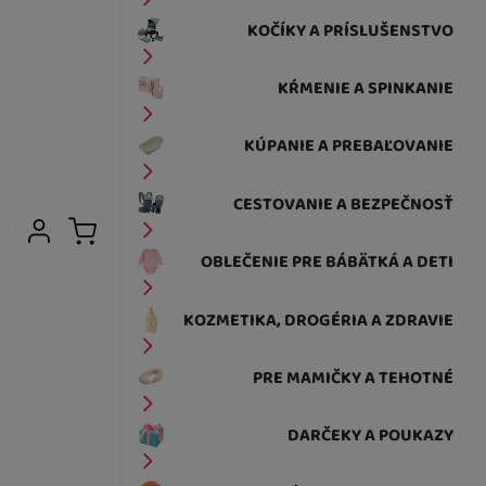
KOČÍKY A PRÍSLUŠENSTVO
KŔMENIE A SPINKANIE
KÚPANIE A PREBAĽOVANIE
CESTOVANIE A BEZPEČNOSŤ
Užívateľská sekcia
Prihlásiť sa
Košík
OBLEČENIE PRE BÁBÄTKÁ A DETI
KOZMETIKA, DROGÉRIA A ZDRAVIE
PRE MAMIČKY A TEHOTNÉ
DARČEKY A POUKAZY