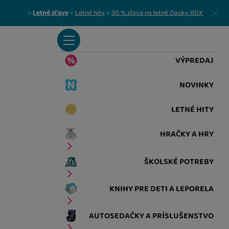
Zavrieť
Letné zľavy
Letné hity
30 % zľava na letné čiapky RDX
VÝPREDAJ
NOVINKY
LETNÉ HITY
HRAČKY A HRY
ŠKOLSKÉ POTREBY
KNIHY PRE DETI A LEPORELA
AUTOSEDAČKY A PRÍSLUŠENSTVO