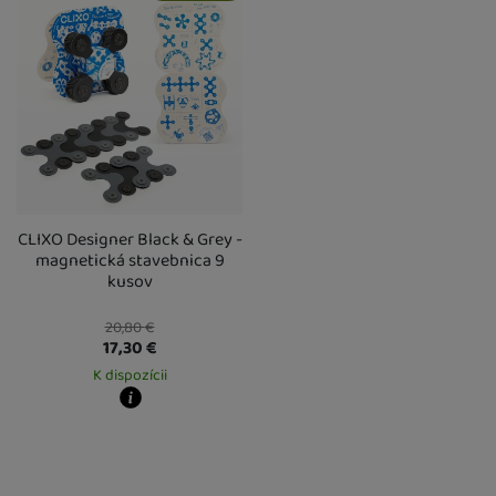
U Vás doma
17. 8.
U Vás doma
17. 8.
CLIXO Designer Black & Grey -
magnetická stavebnica 9
kusov
20,80
€
17,30
€
K dispozícii
Kdy zboží dostanete?
Osobný odber vo výdajnom mieste
14. 8.
U Vás doma
17. 8.