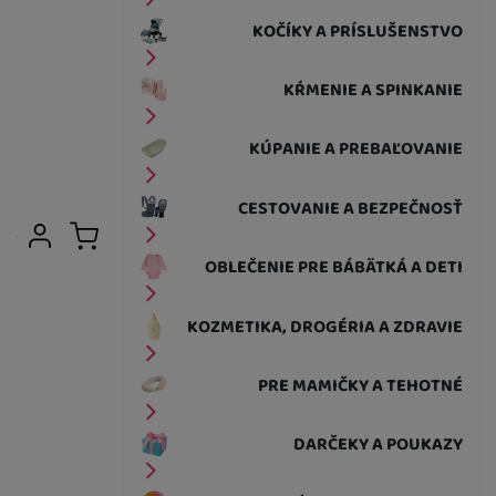
KOČÍKY A PRÍSLUŠENSTVO
KŔMENIE A SPINKANIE
KÚPANIE A PREBAĽOVANIE
CESTOVANIE A BEZPEČNOSŤ
Užívateľská sekcia
Prihlásiť sa
Košík
OBLEČENIE PRE BÁBÄTKÁ A DETI
KOZMETIKA, DROGÉRIA A ZDRAVIE
PRE MAMIČKY A TEHOTNÉ
DARČEKY A POUKAZY