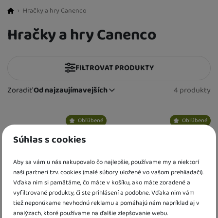
Hračky a hry Canenco
BestBaby.cz
Hračky a hry Canenco
FILTROVAT PRODUKTY
Cena
(€)
Zoradiť
Od najzaujímavejších
4 produkty
Nájdený
Od najzaujímavejších
Pohlavie
Najlacnejšie
Produkty
Najdrahšie
Obľúbené
Obľúbené
pre chlapcov
(
1
)
Vek detí
až
Najviac zlacnené
pre dievčatá
(
2
)
Súhlas s cookies
3 roky
(
2
)
Materiál hračky
Od najpredávanejších
pre dievčatá i chlapcov - unisex
(
1
)
4 roky
(
2
)
plastové
(
2
)
Dostupnost
Aby sa vám u nás nakupovalo čo najlepšie, používame my a niektorí
5 rokov
(
2
)
naši partneri tzv. cookies (malé súbory uložené vo vašom prehliadači).
drevené
(
1
)
6 rokov
Skladom
(
2
)
(
1
)
Extra
Vďaka nim si pamätáme, čo máte v košíku, ako máte zoradené a
papierové
(
1
)
K dispozícii
vyfiltrované produkty, či ste prihlásení a podobne. Vďaka nim vám
(
3
)
Akce
(
4
)
tiež neponúkame nevhodnú reklamu a pomáhajú nám napríklad aj v
analýzach, ktoré používame na ďalšie zlepšovanie webu.