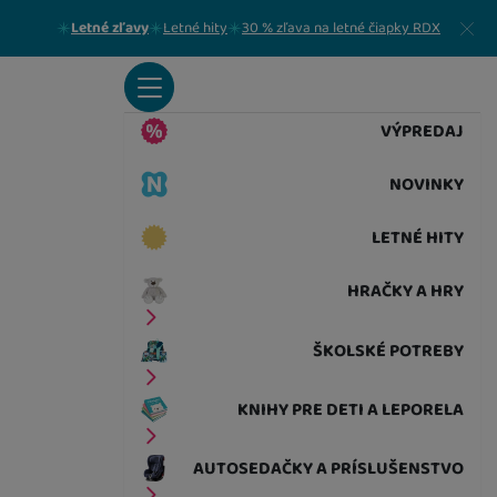
Zavrieť
Letné zľavy
Letné hity
30 % zľava na letné čiapky RDX
VÝPREDAJ
NOVINKY
LETNÉ HITY
HRAČKY A HRY
ŠKOLSKÉ POTREBY
KNIHY PRE DETI A LEPORELA
AUTOSEDAČKY A PRÍSLUŠENSTVO