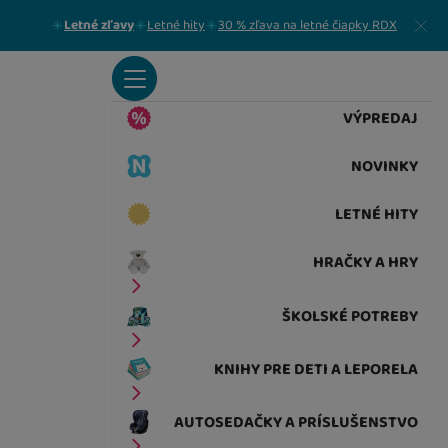
Zavrieť
Letné zľavy
Letné hity
30 % zľava na letné čiapky RDX
VÝPREDAJ
NOVINKY
LETNÉ HITY
HRAČKY A HRY
ŠKOLSKÉ POTREBY
KNIHY PRE DETI A LEPORELA
AUTOSEDAČKY A PRÍSLUŠENSTVO