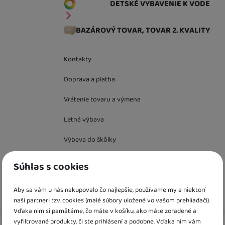
DETSKÉ VYBAVENIE K VODE
BAZÁROVÝ TOVAR, TOVAR 2. KVALITY
Kontakty
Doprava a platba
Vrátenie tovaru a výmena
Letná výbava
Výbava do škôlky
Súhlas s cookies
Jazyková verzia
SK
Aby sa vám u nás nakupovalo čo najlepšie, používame my a niektorí
Vyhľadávanie
naši partneri tzv. cookies (malé súbory uložené vo vašom prehliadači).
Hľada
Vďaka nim si pamätáme, čo máte v košíku, ako máte zoradené a
vyfiltrované produkty, či ste prihlásení a podobne. Vďaka nim vám