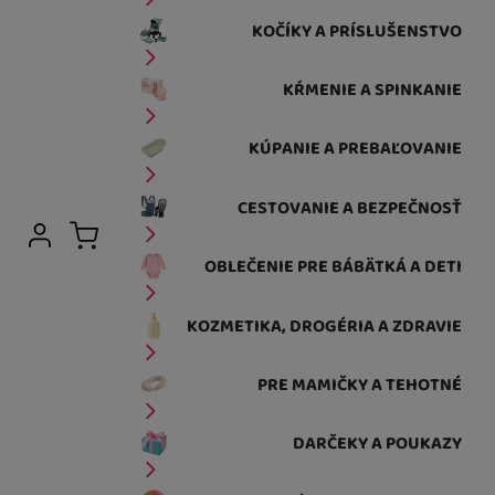
KOČÍKY A PRÍSLUŠENSTVO
KŔMENIE A SPINKANIE
KÚPANIE A PREBAĽOVANIE
CESTOVANIE A BEZPEČNOSŤ
Užívateľská sekcia
Prihlásiť sa
Košík
OBLEČENIE PRE BÁBÄTKÁ A DETI
KOZMETIKA, DROGÉRIA A ZDRAVIE
PRE MAMIČKY A TEHOTNÉ
DARČEKY A POUKAZY