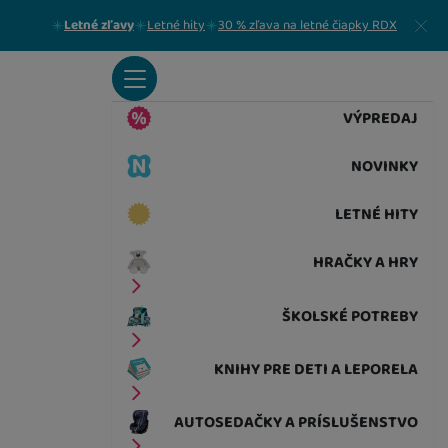
Zavrieť
Letné zľavy
Letné hity
30 % zľava na letné čiapky RDX
VÝPREDAJ
NOVINKY
LETNÉ HITY
HRAČKY A HRY
ŠKOLSKÉ POTREBY
KNIHY PRE DETI A LEPORELA
AUTOSEDAČKY A PRÍSLUŠENSTVO