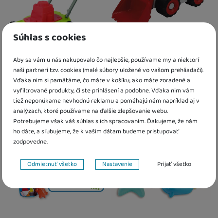
Súhlas s cookies
Kosačka na záhradu 56cm
Androni Happy Truck
Aby sa vám u nás nakupovalo čo najlepšie, používame my a niektorí
nakladač
naši partneri tzv. cookies (malé súbory uložené vo vašom prehliadači).
Vďaka nim si pamätáme, čo máte v košíku, ako máte zoradené a
7,40
€
6,90
€
vyfiltrované produkty, či ste prihlásení a podobne. Vďaka nim vám
Skladom
Skladom
tiež neponúkame nevhodnú reklamu a pomáhajú nám napríklad aj v
analýzach, ktoré používame na ďalšie zlepšovanie webu.
Kdy zboží dostanete?
Kdy zboží dostanete?
Potrebujeme však váš súhlas s ich spracovaním. Ďakujeme, že nám
Obľúbené
skladem 1 ks
:
Osobný odber vo výdajnom mieste
skladem 1 ks
7. 8.
:
Osobný odber vo výda
ho dáte, a sľubujeme, že k vašim dátam budeme pristupovať
U Vás doma
10. 8.
U Vás doma
10. 8.
zodpovedne.
2 a více ks
:
Osobný odber vo výdajnom mieste
2 a více ks
13. 8.
:
Osobný odber vo výdajn
U Vás doma
14. 8.
U Vás doma
13. 8.
Nastavenie súhlasov s kategóriami cookies
Odmietnuť všetko
Nastavenie
Prijať všetko
Technické
Technické
-
bez týchto cookies náš web nebude fungovať
.
VŽDY AKTÍVNE
Technické cookies umožňujú váš priechod nákupným košíkom,