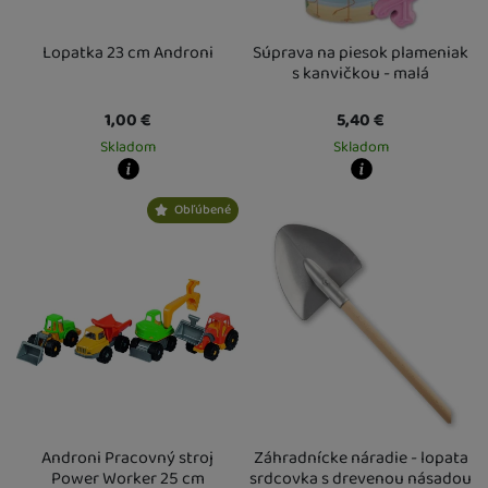
Lopatka 23 cm Androni
Súprava na piesok plameniak
s kanvičkou - malá
1,00
€
5,40
€
Skladom
Skladom
Kdy zboží dostanete?
Kdy zboží dostanete?
Obľúbené
skladem 5 a více ks
:
Osobný odber vo výdajnom mieste
skladem 1 ks
:
Osobný odber vo výda
7. 8.
U Vás doma
10. 8.
U Vás doma
10. 8.
2 a více ks
:
Osobný odber vo výdajn
U Vás doma
13. 8.
Androni Pracovný stroj
Záhradnícke náradie - lopata
Power Worker 25 cm
srdcovka s drevenou násadou