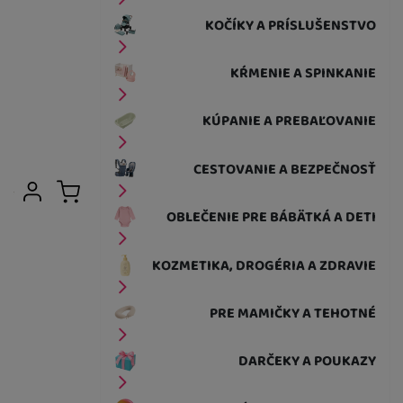
KOČÍKY A PRÍSLUŠENSTVO
KŔMENIE A SPINKANIE
KÚPANIE A PREBAĽOVANIE
CESTOVANIE A BEZPEČNOSŤ
Užívateľská sekcia
Prihlásiť sa
Košík
OBLEČENIE PRE BÁBÄTKÁ A DETI
KOZMETIKA, DROGÉRIA A ZDRAVIE
PRE MAMIČKY A TEHOTNÉ
DARČEKY A POUKAZY