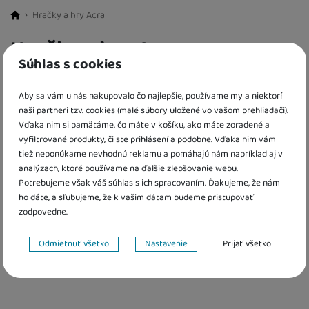
Hračky a hry Acra
BestBaby.cz
Hračky a hry Acra
Súhlas s cookies
FILTROVAT PRODUKTY
Aby sa vám u nás nakupovalo čo najlepšie, používame my a niektorí
naši partneri tzv. cookies (malé súbory uložené vo vašom prehliadači).
Cena
(€)
Vďaka nim si pamätáme, čo máte v košíku, ako máte zoradené a
Zoradiť
Od najzaujímavejších
1 produkt
Nájden
Od najzaujímavejších
vyfiltrované produkty, či ste prihlásení a podobne. Vďaka nim vám
Pohlavie
Najlacnejšie
tiež neponúkame nevhodnú reklamu a pomáhajú nám napríklad aj v
Produkty
analýzach, ktoré používame na ďalšie zlepšovanie webu.
Najdrahšie
Obľúbené
pre chlapcov
(
1
)
Vek detí
až
Potrebujeme však váš súhlas s ich spracovaním. Ďakujeme, že nám
Najviac zlacnené
ho dáte, a sľubujeme, že k vašim dátam budeme pristupovať
3 roky
(
1
)
Materiál hračky
Od najpredávanejších
zodpovedne.
4 roky
(
1
)
plastové
(
1
)
Dostupnost
Nastavenie súhlasov s kategóriami cookies
5 rokov
(
1
)
Odmietnuť všetko
Nastavenie
Prijať všetko
Skladom
(
1
)
Extra
Technické
Technické
-
bez týchto cookies náš web nebude fungovať
.
VŽDY AKTÍVNE
Akce
(
1
)