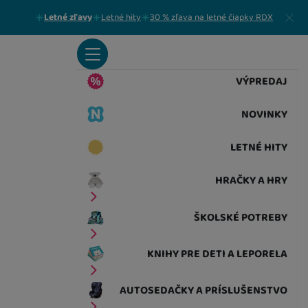
Zavrieť
Letné zľavy
Letné hity
30 % zľava na letné čiapky RDX
VÝPREDAJ
NOVINKY
LETNÉ HITY
HRAČKY A HRY
ŠKOLSKÉ POTREBY
KNIHY PRE DETI A LEPORELA
AUTOSEDAČKY A PRÍSLUŠENSTVO